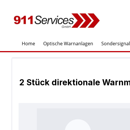
springen
Zur Hauptnavigation springen
Home
Optische Warnanlagen
Sondersigna
2 Stück direktionale War
Bildergalerie überspringen