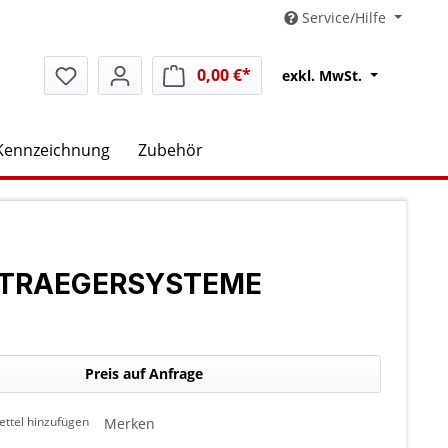
Service/Hilfe
0,00 €*
Warenkorb enthält 0 Positio
exkl. MwSt.
Kennzeichnung
Zubehör
ACHTRAEGERSYSTEME
Preis auf Anfrage
ttel hinzufügen
Merken