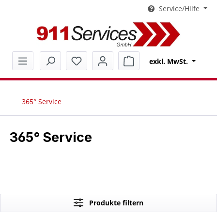
Service/Hilfe
alt springen
Warenkorb enthält 0 Pos
exkl. MwSt.
365° Service
365° Service
Produkte filtern