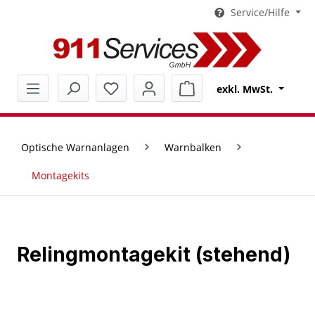
Service/Hilfe
alt springen
Warenkorb enthält 0 Pos
exkl. MwSt.
Optische Warnanlagen
Warnbalken
Montagekits
Relingmontagekit (stehend)
Bildergalerie überspringen