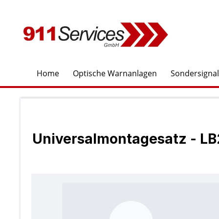
springen
Zur Hauptnavigation springen
Home
Optische Warnanlagen
Sondersigna
Universalmontagesatz - L
Bildergalerie überspringen