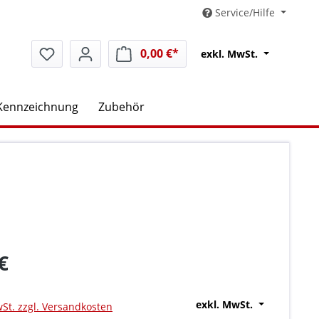
Service/Hilfe
0,00 €*
Warenkorb enthält 0 Positio
exkl. MwSt.
Kennzeichnung
Zubehör
€
exkl. MwSt.
wSt. zzgl. Versandkosten