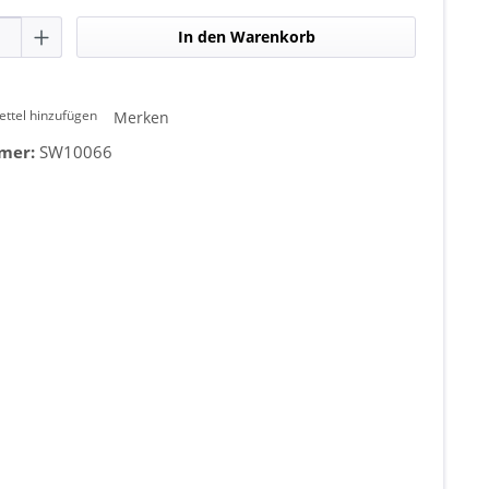
Anzahl: Gib den gewünschten Wert ein od
In den Warenkorb
ttel hinzufügen
Merken
mer:
SW10066