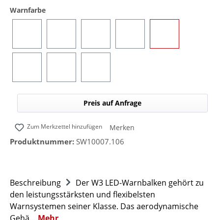
auswählen
Warnfarbe
Blau
Gelb
Rot
Grün
Blau/Gelb (umsc
Blau/Rot (umschaltbar)
Blau/Grün (umschaltbar)
Blau/Weiß (umschaltbar)
Preis auf Anfrage
Zum Merkzettel hinzufügen
Merken
Produktnummer:
SW10007.106
Beschreibung
Der W3 LED-Warnbalken gehört zu
den leistungsstärksten und flexibelsten
Warnsystemen seiner Klasse. Das aerodynamische
Gehä…
Mehr