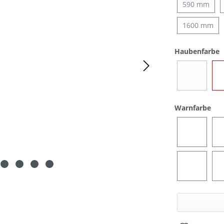
590 mm
1600 mm
a
Haubenfarbe
Blau
(Diese Opti
aus
Warnfarbe
Blau
Blau/Grü