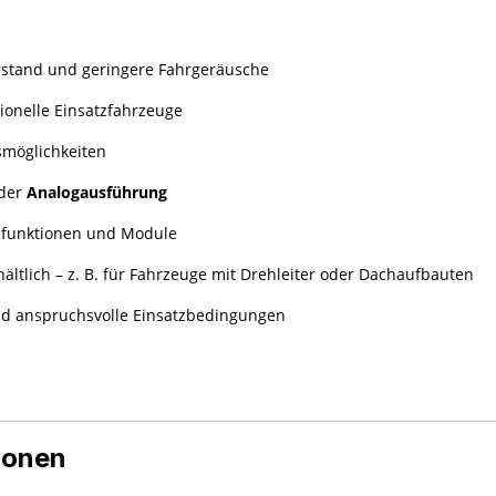
rstand und geringere Fahrgeräusche
sionelle Einsatzfahrzeuge
nsmöglichkeiten
oder
Analogausführung
tzfunktionen und Module
hältlich – z. B. für Fahrzeuge mit Drehleiter oder Dachaufbauten
nd anspruchsvolle Einsatzbedingungen
ionen