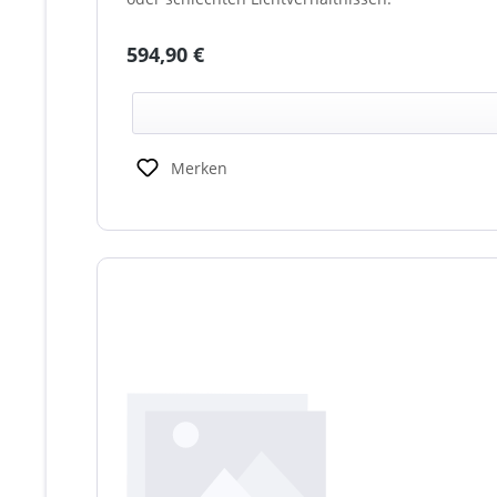
Regulärer Preis:
594,90 €
Merken