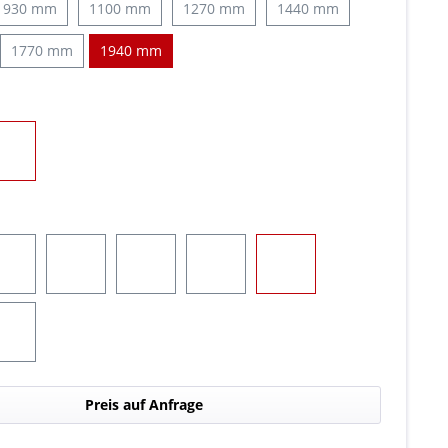
930 mm
1100 mm
1270 mm
1440 mm
1770 mm
1940 mm
uswählen
Transparent
on ist zurzeit nicht verfügbar.)
wählen
Gelb
Rot
Grün
Blau/Gelb (umschaltbar)
Blau/Rot (umschaltbar)
n (umschaltbar)
Blau/Weiß (umschaltbar)
Preis auf Anfrage