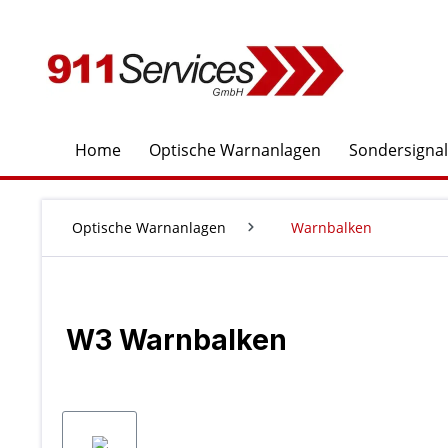
springen
Zur Hauptnavigation springen
Home
Optische Warnanlagen
Sondersigna
Optische Warnanlagen
Warnbalken
W3 Warnbalken
Bildergalerie überspringen