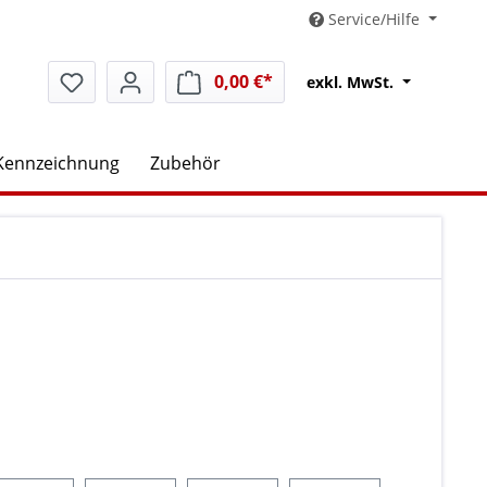
Service/Hilfe
0,00 €*
Warenkorb enthält 0 Positio
exkl. MwSt.
Kennzeichnung
Zubehör
uswählen