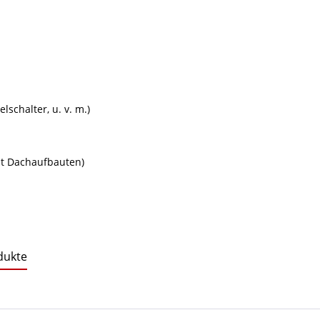
lschalter, u. v. m.)
it Dachaufbauten)
dukte