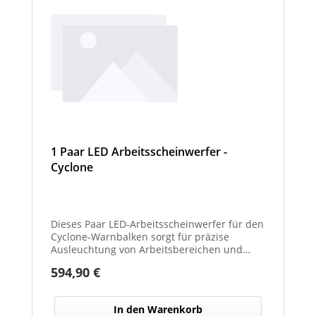
1 Paar LED Arbeitsscheinwerfer -
Cyclone
Dieses Paar LED-Arbeitsscheinwerfer für den
Cyclone-Warnbalken sorgt für präzise
Ausleuchtung von Arbeitsbereichen und
erhöht die Sichtbarkeit bei Dunkelheit oder
Regulärer Preis:
594,90 €
schlechten Lichtverhältnissen.
In den Warenkorb