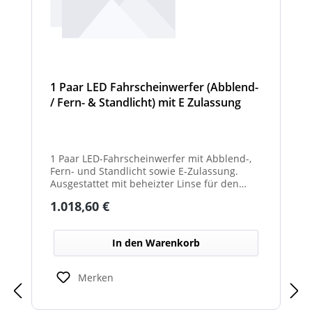
1 Paar LED Fahrscheinwerfer (Abblend-
/ Fern- & Standlicht) mit E Zulassung
und beheizter Linse für den
Winterdienst - Hurricane
1 Paar LED-Fahrscheinwerfer mit Abblend-,
Fern- und Standlicht sowie E-Zulassung.
Ausgestattet mit beheizter Linse für den
Einsatz im Winterdienst und bei schwierigen
Regulärer Preis:
1.018,60 €
Witterungsbedingungen. Ideal zur sicheren
Ausleuchtung von Straßen und
Arbeitsbereichen bei allen Fahrzeugtypen.
In den Warenkorb
Balkenbreiten mit Scheinwerfermodulen
können geringfügig von den angegebenen
Standardbreiten abweichen. Modelle mit nur
Merken
2 Scheinwerfermodulen, können wahlweise
auch ein weißes Mittelteil (beleuchtet oder
unbeleuchtet) haben. Die max. Anzahl der