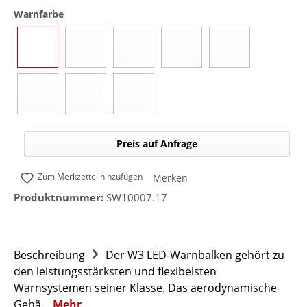
auswählen
Warnfarbe
Blau
Gelb
Rot
Grün
Blau/Gelb (umsc
(Diese Option ist zurzeit nicht verfügbar.)
(Diese Option ist zurzeit nicht verfügbar.)
(Diese Option ist zurzeit nicht 
(Diese Option ist z
Blau/Rot (umschaltbar)
Blau/Grün (umschaltbar)
Blau/Weiß (umschaltbar)
(Diese Option ist zurzeit nicht verfügbar.)
(Diese Option ist zurzeit nicht verfügbar.)
(Diese Option ist zurzeit nicht verfügbar.)
Preis auf Anfrage
Zum Merkzettel hinzufügen
Merken
Produktnummer:
SW10007.17
Beschreibung
Der W3 LED-Warnbalken gehört zu
den leistungsstärksten und flexibelsten
Warnsystemen seiner Klasse. Das aerodynamische
Gehä…
Mehr