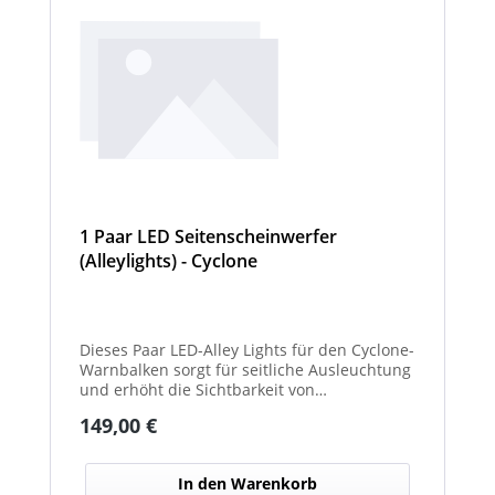
1 Paar LED Seitenscheinwerfer
(Alleylights) - Cyclone
Dieses Paar LED-Alley Lights für den Cyclone-
Warnbalken sorgt für seitliche Ausleuchtung
und erhöht die Sichtbarkeit von
Fahrzeugumgebung und Arbeitsbereichen.
Regulärer Preis:
149,00 €
In den Warenkorb