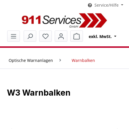
Service/Hilfe
alt springen
Warenkorb enthält 0 Pos
exkl. MwSt.
Optische Warnanlagen
Warnbalken
W3 Warnbalken
Bildergalerie überspringen