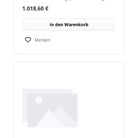
über beheizte Linsen, ideal für sicheren
Regulärer Preis:
1.018,60 €
Einsatz im Winterdienst.
In den Warenkorb
Merken