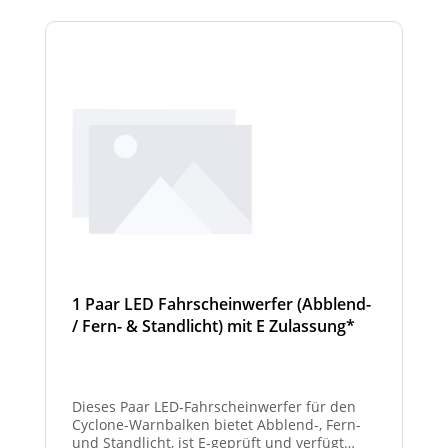
Scheinwerfermodule pro Balken beträgt 4
Stück (Kombinationen unterschiedlicher
Scheinwerfer möglich)
1 Paar LED Fahrscheinwerfer (Abblend-
/ Fern- & Standlicht) mit E Zulassung*
und beheizter Linse für den
Winterdienst - Cyclone
Dieses Paar LED-Fahrscheinwerfer für den
Cyclone-Warnbalken bietet Abblend-, Fern-
und Standlicht, ist E-geprüft und verfügt