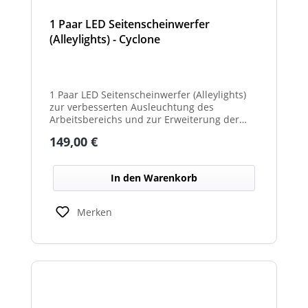
1 Paar LED Seitenscheinwerfer
(Alleylights) - Cyclone
1 Paar LED Seitenscheinwerfer (Alleylights)
zur verbesserten Ausleuchtung des
Arbeitsbereichs und zur Erweiterung der
Warnwirkung des Cyclone Warnbalkens.
Regulärer Preis:
149,00 €
In den Warenkorb
Merken