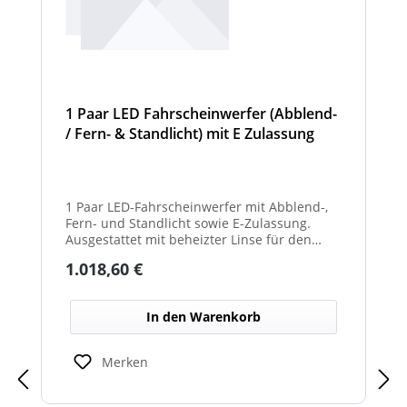
1 Paar LED Fahrscheinwerfer (Abblend-
/ Fern- & Standlicht) mit E Zulassung
und beheizter Linse für den
Winterdienst - Hurricane
1 Paar LED-Fahrscheinwerfer mit Abblend-,
Fern- und Standlicht sowie E-Zulassung.
Ausgestattet mit beheizter Linse für den
Einsatz im Winterdienst und bei schwierigen
Regulärer Preis:
1.018,60 €
Witterungsbedingungen. Ideal zur sicheren
Ausleuchtung von Straßen und
Arbeitsbereichen bei allen Fahrzeugtypen.
In den Warenkorb
Balkenbreiten mit Scheinwerfermodulen
können geringfügig von den angegebenen
Standardbreiten abweichen. Modelle mit nur
Merken
2 Scheinwerfermodulen, können wahlweise
auch ein weißes Mittelteil (beleuchtet oder
unbeleuchtet) haben. Die max. Anzahl der