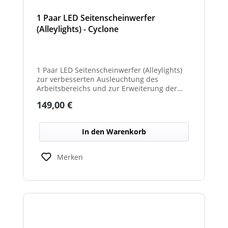
1 Paar LED Seitenscheinwerfer
(Alleylights) - Cyclone
1 Paar LED Seitenscheinwerfer (Alleylights)
zur verbesserten Ausleuchtung des
Arbeitsbereichs und zur Erweiterung der
Warnwirkung des Cyclone Warnbalkens.
Regulärer Preis:
149,00 €
In den Warenkorb
Merken