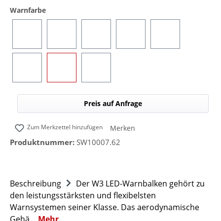
auswählen
Warnfarbe
Blau
Gelb
Rot
Grün
Blau/Gelb (umsc
Blau/Rot (umschaltbar)
Blau/Grün (umschaltbar)
Blau/Weiß (umschaltbar)
Preis auf Anfrage
Zum Merkzettel hinzufügen
Merken
Produktnummer:
SW10007.62
Beschreibung
Der W3 LED-Warnbalken gehört zu
den leistungsstärksten und flexibelsten
Warnsystemen seiner Klasse. Das aerodynamische
Gehä…
Mehr