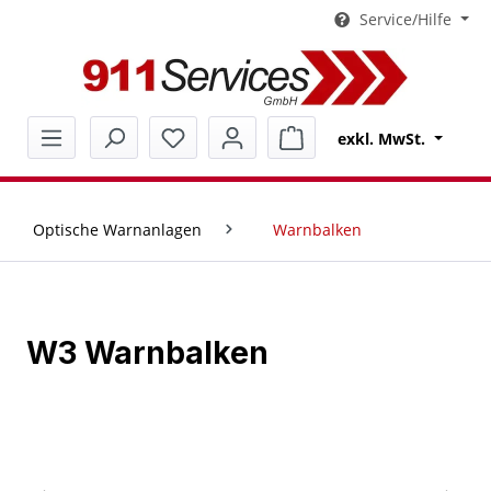
Service/Hilfe
alt springen
Warenkorb enthält 0 Pos
exkl. MwSt.
Optische Warnanlagen
Warnbalken
W3 Warnbalken
Bildergalerie überspringen