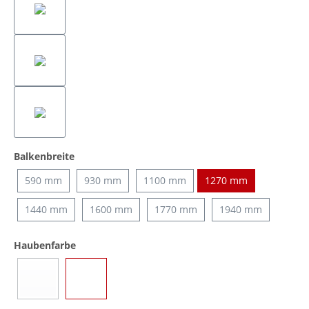
auswählen
Balkenbreite
590 mm
930 mm
1100 mm
1270 mm
1440 mm
1600 mm
1770 mm
1940 mm
auswählen
Haubenfarbe
Blau
Transparent
(Diese Option ist zurzeit nicht verfügbar.)