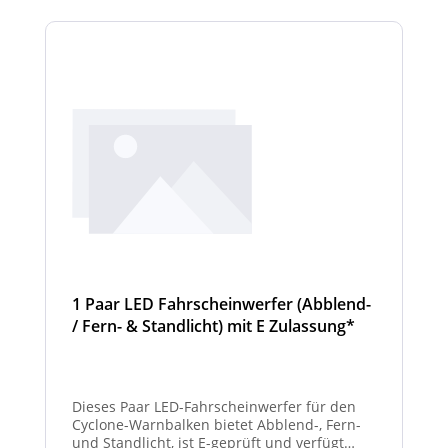
Scheinwerfermodule pro Balken beträgt 4
Stück (Kombinationen unterschiedlicher
Scheinwerfer möglich)
1 Paar LED Fahrscheinwerfer (Abblend-
/ Fern- & Standlicht) mit E Zulassung*
und beheizter Linse für den
Winterdienst - Cyclone
Dieses Paar LED-Fahrscheinwerfer für den
Cyclone-Warnbalken bietet Abblend-, Fern-
und Standlicht, ist E-geprüft und verfügt