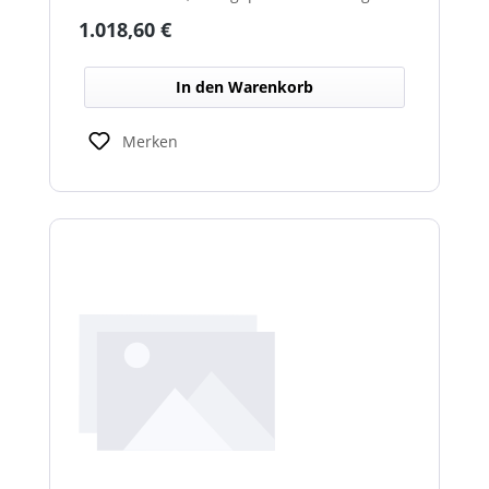
über beheizte Linsen, ideal für sicheren
Regulärer Preis:
1.018,60 €
Einsatz im Winterdienst.
In den Warenkorb
Merken