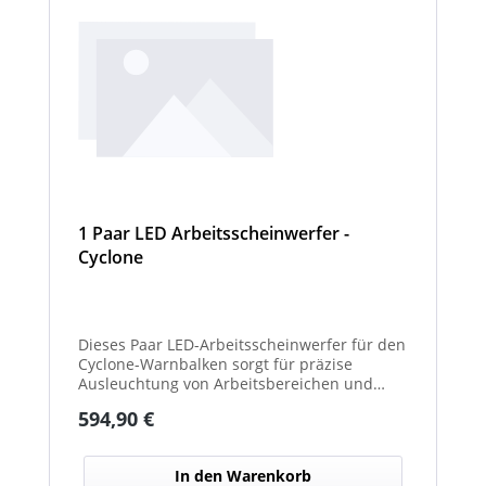
1 Paar LED Arbeitsscheinwerfer -
Cyclone
Dieses Paar LED-Arbeitsscheinwerfer für den
Cyclone-Warnbalken sorgt für präzise
Ausleuchtung von Arbeitsbereichen und
erhöht die Sichtbarkeit bei Dunkelheit oder
Regulärer Preis:
594,90 €
schlechten Lichtverhältnissen.
In den Warenkorb