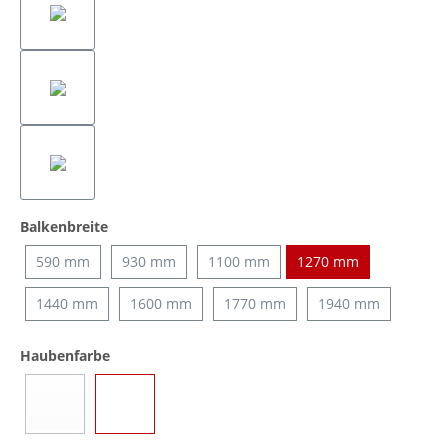
auswählen
Balkenbreite
590 mm
930 mm
1100 mm
1270 mm
1440 mm
1600 mm
1770 mm
1940 mm
auswählen
Haubenfarbe
Blau
Transparent
(Diese Option ist zurzeit nicht verfügbar.)