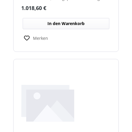
über beheizte Linsen, ideal für sicheren
Regulärer Preis:
1.018,60 €
Einsatz im Winterdienst.
In den Warenkorb
Merken