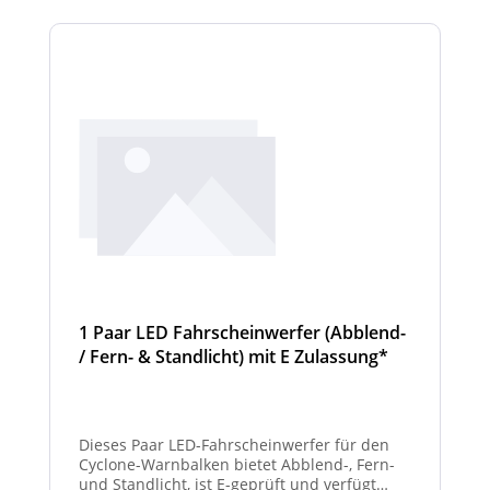
Scheinwerfermodule pro Balken beträgt 4
Stück (Kombinationen unterschiedlicher
Scheinwerfer möglich)
1 Paar LED Fahrscheinwerfer (Abblend-
/ Fern- & Standlicht) mit E Zulassung*
und beheizter Linse für den
Winterdienst - Cyclone
Dieses Paar LED-Fahrscheinwerfer für den
Cyclone-Warnbalken bietet Abblend-, Fern-
und Standlicht, ist E-geprüft und verfügt