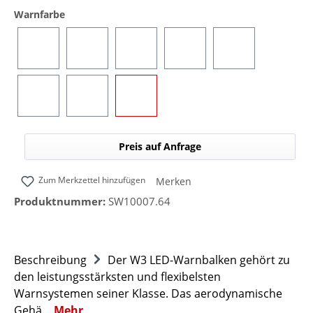
auswählen
Warnfarbe
Blau
Gelb
Rot
Grün
Blau/Gelb (umsc
Blau/Rot (umschaltbar)
Blau/Grün (umschaltbar)
Blau/Weiß (umschaltbar)
Preis auf Anfrage
Zum Merkzettel hinzufügen
Merken
Produktnummer:
SW10007.64
Beschreibung
Der W3 LED-Warnbalken gehört zu
den leistungsstärksten und flexibelsten
Warnsystemen seiner Klasse. Das aerodynamische
Gehä…
Mehr