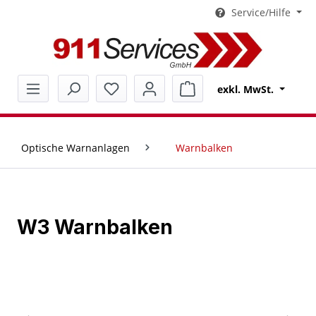
Service/Hilfe
alt springen
Warenkorb enthält 0 Pos
exkl. MwSt.
Optische Warnanlagen
Warnbalken
W3 Warnbalken
Bildergalerie überspringen