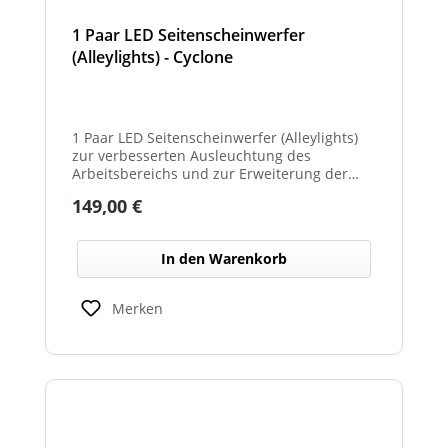
1 Paar LED Seitenscheinwerfer
(Alleylights) - Cyclone
1 Paar LED Seitenscheinwerfer (Alleylights)
zur verbesserten Ausleuchtung des
Arbeitsbereichs und zur Erweiterung der
Warnwirkung des Cyclone Warnbalkens.
Regulärer Preis:
149,00 €
In den Warenkorb
Merken