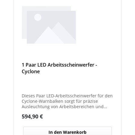
1 Paar LED Arbeitsscheinwerfer -
Cyclone
Dieses Paar LED-Arbeitsscheinwerfer für den
Cyclone-Warnbalken sorgt für präzise
Ausleuchtung von Arbeitsbereichen und
erhöht die Sichtbarkeit bei Dunkelheit oder
Regulärer Preis:
594,90 €
schlechten Lichtverhältnissen.
In den Warenkorb