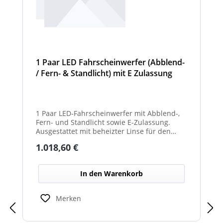
1 Paar LED Fahrscheinwerfer (Abblend-
/ Fern- & Standlicht) mit E Zulassung
und beheizter Linse für den
Winterdienst - Hurricane
1 Paar LED-Fahrscheinwerfer mit Abblend-,
Fern- und Standlicht sowie E-Zulassung.
Ausgestattet mit beheizter Linse für den
Einsatz im Winterdienst und bei schwierigen
Regulärer Preis:
1.018,60 €
Witterungsbedingungen. Ideal zur sicheren
Ausleuchtung von Straßen und
Arbeitsbereichen bei allen Fahrzeugtypen.
In den Warenkorb
Balkenbreiten mit Scheinwerfermodulen
können geringfügig von den angegebenen
Standardbreiten abweichen. Modelle mit nur
Merken
2 Scheinwerfermodulen, können wahlweise
auch ein weißes Mittelteil (beleuchtet oder
unbeleuchtet) haben. Die max. Anzahl der