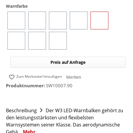
auswählen
Warnfarbe
Blau
Gelb
Rot
Grün
Blau/Gelb (umsc
Blau/Rot (umschaltbar)
Blau/Grün (umschaltbar)
Blau/Weiß (umschaltbar)
Preis auf Anfrage
Zum Merkzettel hinzufügen
Merken
Produktnummer:
SW10007.90
Beschreibung
Der W3 LED-Warnbalken gehört zu
den leistungsstärksten und flexibelsten
Warnsystemen seiner Klasse. Das aerodynamische
Gehä…
Mehr