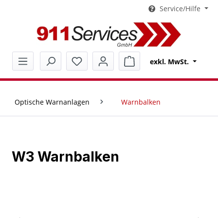
Service/Hilfe
alt springen
Warenkorb enthält 0 Pos
exkl. MwSt.
Optische Warnanlagen
Warnbalken
W3 Warnbalken
Bildergalerie überspringen