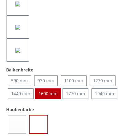
auswählen
Balkenbreite
590 mm
930 mm
1100 mm
1270 mm
1440 mm
1600 mm
1770 mm
1940 mm
auswählen
Haubenfarbe
Blau
Transparent
(Diese Option ist zurzeit nicht verfügbar.)