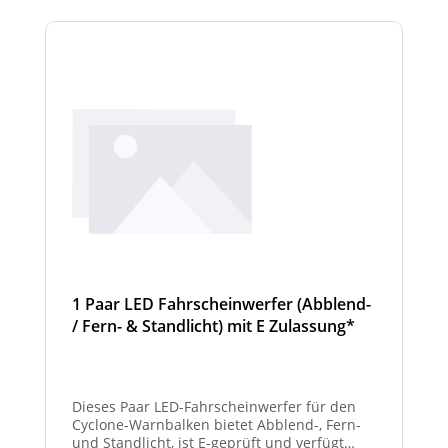
Scheinwerfermodule pro Balken beträgt 4
Stück (Kombinationen unterschiedlicher
Scheinwerfer möglich)
1 Paar LED Fahrscheinwerfer (Abblend-
/ Fern- & Standlicht) mit E Zulassung*
und beheizter Linse für den
Winterdienst - Cyclone
Dieses Paar LED-Fahrscheinwerfer für den
Cyclone-Warnbalken bietet Abblend-, Fern-
und Standlicht, ist E-geprüft und verfügt