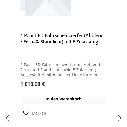
1 Paar LED Fahrscheinwerfer (Abblend-
/ Fern- & Standlicht) mit E Zulassung
und beheizter Linse für den
Winterdienst - Hurricane
1 Paar LED-Fahrscheinwerfer mit Abblend-,
Fern- und Standlicht sowie E-Zulassung.
Ausgestattet mit beheizter Linse für den
Einsatz im Winterdienst und bei schwierigen
Regulärer Preis:
1.018,60 €
Witterungsbedingungen. Ideal zur sicheren
Ausleuchtung von Straßen und
Arbeitsbereichen bei allen Fahrzeugtypen.
In den Warenkorb
Balkenbreiten mit Scheinwerfermodulen
können geringfügig von den angegebenen
Standardbreiten abweichen. Modelle mit nur
Merken
2 Scheinwerfermodulen, können wahlweise
auch ein weißes Mittelteil (beleuchtet oder
unbeleuchtet) haben. Die max. Anzahl der