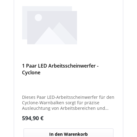
1 Paar LED Arbeitsscheinwerfer -
Cyclone
Dieses Paar LED-Arbeitsscheinwerfer für den
Cyclone-Warnbalken sorgt für präzise
Ausleuchtung von Arbeitsbereichen und
erhöht die Sichtbarkeit bei Dunkelheit oder
Regulärer Preis:
594,90 €
schlechten Lichtverhältnissen.
In den Warenkorb