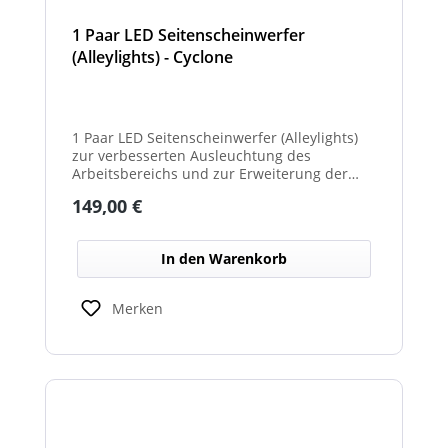
1 Paar LED Seitenscheinwerfer
(Alleylights) - Cyclone
1 Paar LED Seitenscheinwerfer (Alleylights)
zur verbesserten Ausleuchtung des
Arbeitsbereichs und zur Erweiterung der
Warnwirkung des Cyclone Warnbalkens.
Regulärer Preis:
149,00 €
In den Warenkorb
Merken