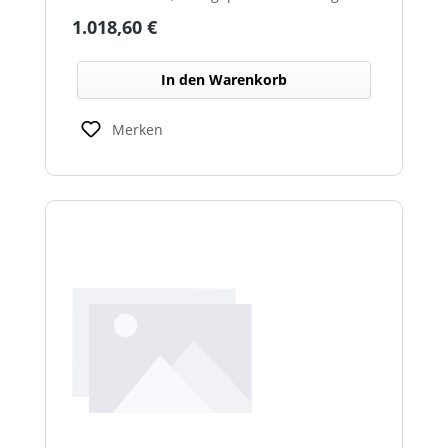
über beheizte Linsen, ideal für sicheren
Regulärer Preis:
1.018,60 €
Einsatz im Winterdienst.
In den Warenkorb
Merken