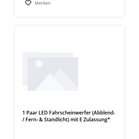
Standardbreiten abweichen. Modelle mit nur
Merken
2 Scheinwerfermodulen, können wahlweise
auch ein weißes Mittelteil (beleuchtet oder
unbeleuchtet) haben. Die max. Anzahl der
Scheinwerfermodule pro Balken beträgt 4
Stück (Kombinationen unterschiedlicher
Scheinwerfer möglich)
1 Paar LED Fahrscheinwerfer (Abblend-
/ Fern- & Standlicht) mit E Zulassung*
und beheizter Linse für den
Winterdienst - Cyclone