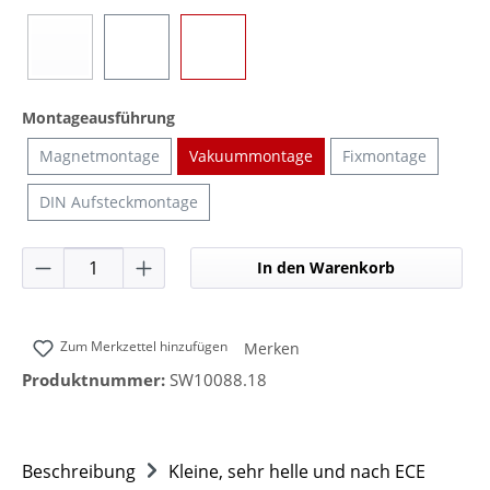
Blau
Gelb
Transparent
(Diese Option ist zurzeit nicht verfügbar.)
auswählen
Montageausführung
Magnetmontage
Vakuummontage
Fixmontage
DIN Aufsteckmontage
Produkt Anzahl: Gib den gewünschten Wer
In den Warenkorb
Zum Merkzettel hinzufügen
Merken
Produktnummer:
SW10088.18
Beschreibung
Kleine, sehr helle und nach ECE