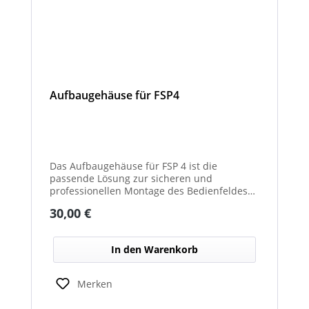
Aufbaugehäuse für FSP4
Das Aufbaugehäuse für FSP 4 ist die
passende Lösung zur sicheren und
professionellen Montage des Bedienfeldes
im Fahrzeug. Es ermöglicht eine stabile
Regulärer Preis:
30,00 €
Aufbaumontage, wenn kein Einbau in eine
Fläche vorgesehen ist, und sorgt für eine
saubere Integration im Cockpit- oder
In den Warenkorb
Aufbau­bereich. Die robuste Ausführung
schützt das Bedienfeld zuverlässig vor
äußeren Einflüssen und mechanischer
Merken
Beanspruchung. Durch die passgenaue
Konstruktion ist eine einfache Installation