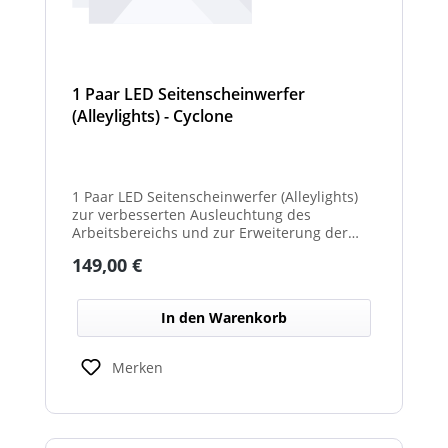
1 Paar LED Seitenscheinwerfer
(Alleylights) - Cyclone
1 Paar LED Seitenscheinwerfer (Alleylights)
zur verbesserten Ausleuchtung des
Arbeitsbereichs und zur Erweiterung der
Warnwirkung des Cyclone Warnbalkens.
Regulärer Preis:
149,00 €
In den Warenkorb
Merken