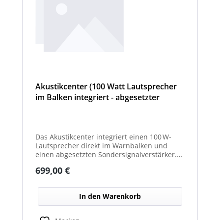
Akustikcenter (100 Watt Lautsprecher
im Balken integriert - abgesetzter
Sondersignalverstärker (AT, DIN
Tonfolge, etc...) - Cyclone
Das Akustikcenter integriert einen 100 W-
Lautsprecher direkt im Warnbalken und
einen abgesetzten Sondersignalverstärker.
Unterstützt verschiedene Tonfolgen wie AT,
Regulärer Preis:
699,00 €
DIN u. v. m. für effektive akustische
Warnsignale.
In den Warenkorb