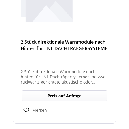
2 Stück direktionale Warnmodule nach
Hinten für LNL DACHTRAEGERSYSTEME
2 Stück direktionale Warnmodule nach
hinten für LNL Dachträgersysteme sind zwei
rückwärts gerichtete akustische oder
optische Module zur Montage am LNL-
Dachträger, die in Richtung Heck gezielte
Preis auf Anfrage
Warnsignale abgeben. Sie verbessern die
Sicht- und Hörbarkeit von Warnhinweisen
für den rückwärtigen Bereich und erhöhen
Merken
so die Sicherheit bei Rangier- oder
Einsatzsituationen.