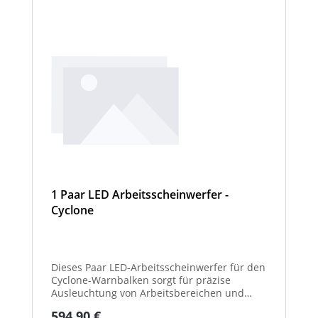
1 Paar LED Arbeitsscheinwerfer -
Cyclone
Dieses Paar LED-Arbeitsscheinwerfer für den
Cyclone-Warnbalken sorgt für präzise
Ausleuchtung von Arbeitsbereichen und
erhöht die Sichtbarkeit bei Dunkelheit oder
Regulärer Preis:
594,90 €