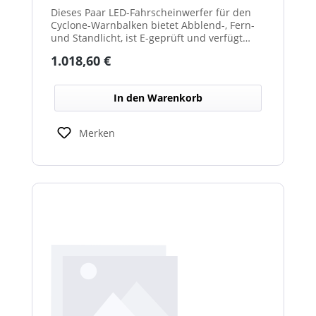
Dieses Paar LED-Fahrscheinwerfer für den
Cyclone-Warnbalken bietet Abblend-, Fern-
und Standlicht, ist E-geprüft und verfügt
über beheizte Linsen, ideal für sicheren
Regulärer Preis:
1.018,60 €
Einsatz im Winterdienst.
In den Warenkorb
Merken