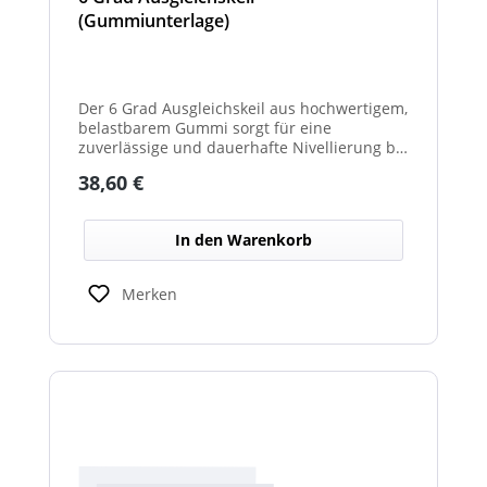
(Gummiunterlage)
Der 6 Grad Ausgleichskeil aus hochwertigem,
belastbarem Gummi sorgt für eine
zuverlässige und dauerhafte Nivellierung bei
unterschiedlichsten Anwendungen. Mit
Regulärer Preis:
38,60 €
seinem festen Neigungswinkel von 6° gleicht
er Unebenheiten schnell und effektiv aus –
ideal für Maschinen, Möbel, Konstruktionen
In den Warenkorb
oder technische Installationen. Das robuste
Gummimaterial wirkt rutschhemmend,
vibrationsdämpfend und schützt
Merken
empfindliche Oberflächen vor
Beschädigungen. Gleichzeitig ist der Keil
widerstandsfähig gegen Druckbelastung,
Feuchtigkeit und Temperaturschwankungen.