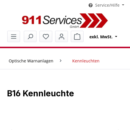
Service/Hilfe
alt springen
Warenkorb enthält 0 Pos
exkl. MwSt.
Optische Warnanlagen
Kennleuchten
B16 Kennleuchte
Bildergalerie überspringen