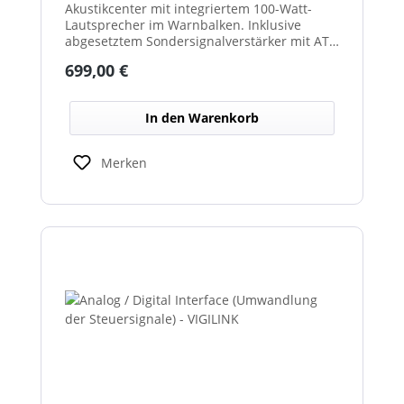
Akustikcenter mit integriertem 100-Watt-
Lautsprecher im Warnbalken. Inklusive
abgesetztem Sondersignalverstärker mit AT-
und DIN-Tonfolgen. Ideal zur akustischen
Regulärer Preis:
699,00 €
Absicherung von Einsatz- und
Sonderfahrzeugen.
In den Warenkorb
Merken