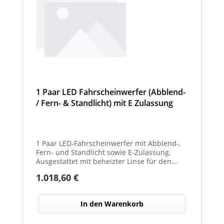
1 Paar LED Fahrscheinwerfer (Abblend-
/ Fern- & Standlicht) mit E Zulassung
und beheizter Linse für den
Winterdienst - Hurricane
1 Paar LED-Fahrscheinwerfer mit Abblend-,
Fern- und Standlicht sowie E-Zulassung.
Ausgestattet mit beheizter Linse für den
Einsatz im Winterdienst und bei schwierigen
Regulärer Preis:
1.018,60 €
Witterungsbedingungen. Ideal zur sicheren
Ausleuchtung von Straßen und
Arbeitsbereichen bei allen Fahrzeugtypen.
In den Warenkorb
Balkenbreiten mit Scheinwerfermodulen
können geringfügig von den angegebenen