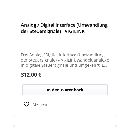
Analog / Digital Interface (Umwandlung
der Steuersignale) - VIGILINK
Das Analog / Digital Interface (Umwandlung
der Steuersignale) – VigiLink wandelt analoge
in digitale Steuersignale und umgekehrt. Es
ermöglicht die reibungslose Kommunikation
Regulärer Preis:
312,00 €
zwischen verschiedenen
Systemkomponenten. Dadurch wird die
Integration unterschiedlicher Signaltypen im
In den Warenkorb
Netzwerk erleichtert.
Merken