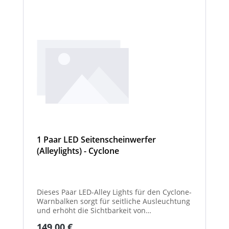
1 Paar LED Seitenscheinwerfer
(Alleylights) - Cyclone
Dieses Paar LED-Alley Lights für den Cyclone-
Warnbalken sorgt für seitliche Ausleuchtung
und erhöht die Sichtbarkeit von
Fahrzeugumgebung und Arbeitsbereichen.
Regulärer Preis:
149,00 €