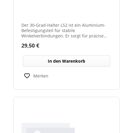
Der 30-Grad-Halter L52 ist ein Aluminium-
Befestigungsteil für stabile
Winkelverbindungen. Er sorgt für präzise
30°-Ausrichtungen zwischen Bauteilen.
Regulärer Preis:
29,50 €
Durch das leichte, korrosionsbeständige
Material eignet er sich für vielseitige
Anwendungen.
In den Warenkorb
Merken