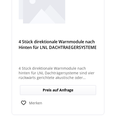
4 Stück direktionale Warnmodule nach
Hinten für LNL DACHTRAEGERSYSTEME
4 Stück direktionale Warnmodule nach
hinten für LNL Dachträgersysteme sind vier
rückwärts gerichtete akustische oder
optische Module, die am Dachträgersystem
montiert werden, um gezielte Warnsignale
Preis auf Anfrage
nach hinten auszugeben. Sie verbessern die
Sicht‑ und Hörbarkeit von Warnhinweisen im
Heckbereich und erhöhen so die Sicherheit
Merken
bei Rückwärts‑ oder Einsatzfahrten.