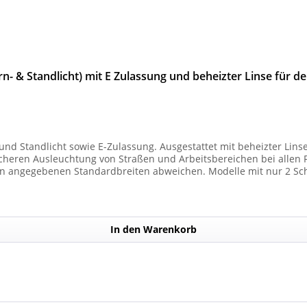
n- & Standlicht) mit E Zulassung und beheizter Linse für d
und Standlicht sowie E-Zulassung. Ausgestattet mit beheizter Lins
 Ausleuchtung von Straßen und Arbeitsbereichen bei allen Fahrzeugtypen. 
n angegebenen Standardbreiten abweichen. Modelle mit nur 2 Sc
) haben. Die max. Anzahl der Scheinwerfermodule pro Balken beträg
In den Warenkorb