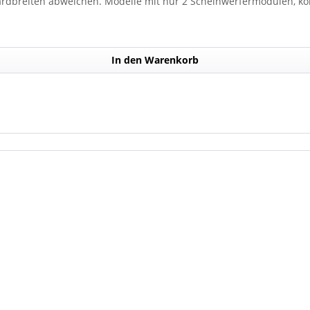
dbreiten abweichen. Modelle mit nur 2 Scheinwerfermodulen, kön
Anzahl der Scheinwerfermodule pro Balken beträgt 4 Stück (Kombin
In den Warenkorb