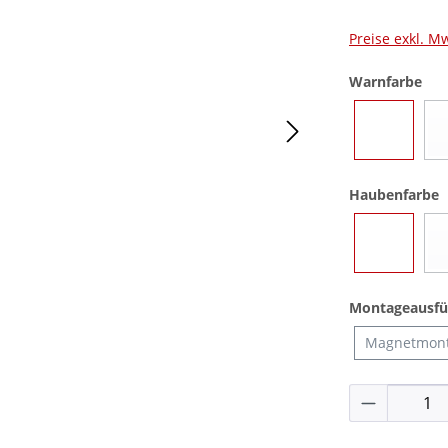
Preise exkl. M
aus
Warnfarbe
Blau
a
Haubenfarbe
Blau
Montageausfü
Magnetmon
Produkt 