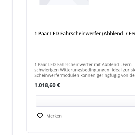
1 Paar LED Fahrscheinwerfer (Abblend- / Fer
1 Paar LED-Fahrscheinwerfer mit Abblend-, Fern- 
schwierigen Witterungsbedingungen. Ideal zur sicheren
Scheinwerfermodulen können geringfügig von de
weißes Mittelteil (beleuchtet oder unbeleuchtet
Regulärer Preis:
1.018,60 €
Scheinwerfer möglich)
Merken