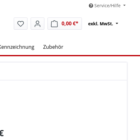
Service/Hilfe
0,00 €*
Warenkorb enthält 0 Positio
exkl. MwSt.
Kennzeichnung
Zubehör
€