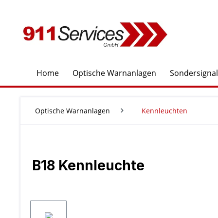
springen
Zur Hauptnavigation springen
Home
Optische Warnanlagen
Sondersigna
Optische Warnanlagen
Kennleuchten
B18 Kennleuchte
Bildergalerie überspringen