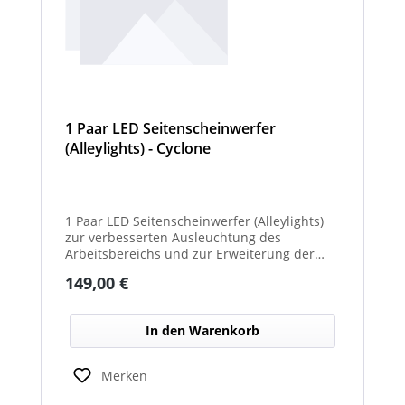
1 Paar LED Seitenscheinwerfer
(Alleylights) - Cyclone
1 Paar LED Seitenscheinwerfer (Alleylights)
zur verbesserten Ausleuchtung des
Arbeitsbereichs und zur Erweiterung der
Warnwirkung des Cyclone Warnbalkens.
Regulärer Preis:
149,00 €
In den Warenkorb
Merken