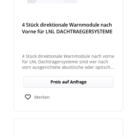
4 Stück direktionale Warnmodule nach
Vorne für LNL DACHTRAEGERSYSTEME
4 Stück direktionale Warnmodule nach vorne
für LNL Dachträgersysteme sind vier nach
vorn ausgerichtete akustische oder optische
Module, die an einem LNL-Dachträgersystem
befestigt werden, um in Fahrtrichtung
Preis auf Anfrage
gezielte Warnsignale abzugeben. Sie
erhöhen die Sicht- und Hörbarkeit von
Warnhinweisen für Fahrer und Umfeld und
Merken
verbessern so die Sicherheit bei Einsatz-
oder Arbeitsfahrten.