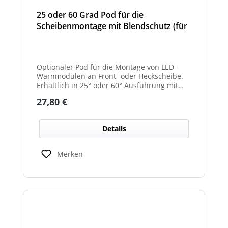
25 oder 60 Grad Pod für die
Scheibenmontage mit Blendschutz (für
Front- und Heckscheibe)
Optionaler Pod für die Montage von LED-
Warnmodulen an Front- oder Heckscheibe.
Erhältlich in 25° oder 60° Ausführung mit
integriertem Blendschutz.
Regulärer Preis:
27,80 €
Details
Merken