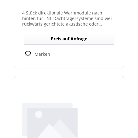
4 Stück direktionale Warnmodule nach
hinten für LNL Dachträgersysteme sind vier
rückwärts gerichtete akustische oder
optische Module, die am Dachträgersystem
montiert werden, um gezielte Warnsignale
Preis auf Anfrage
nach hinten auszugeben. Sie verbessern die
Sicht‑ und Hörbarkeit von Warnhinweisen im
Heckbereich und erhöhen so die Sicherheit
Merken
bei Rückwärts‑ oder Einsatzfahrten.