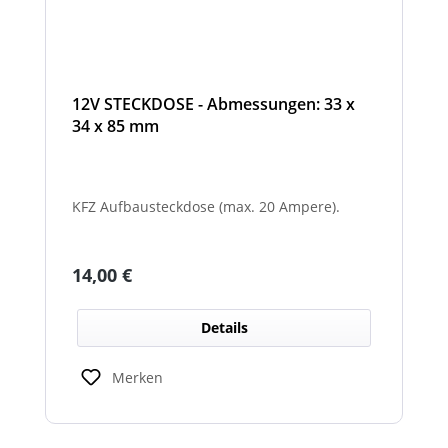
12V STECKDOSE - Abmessungen: 33 x
34 x 85 mm
KFZ Aufbausteckdose (max. 20 Ampere).
Regulärer Preis:
14,00 €
Details
Merken