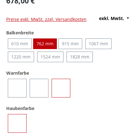
678,00 €
exkl. MwSt.
Preise exkl. MwSt. zzgl. Versandkosten
auswählen
Balkenbreite
610 mm
762 mm
915 mm
1067 mm
1220 mm
1524 mm
1828 mm
auswählen
Warnfarbe
Blau
Gelb
Blau/Gelb (umschaltbar)
auswählen
Haubenfarbe
Transparent