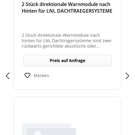
2 Stück direktionale Warnmodule nach
Hinten für LNL DACHTRAEGERSYSTEME
2 Stück direktionale Warnmodule nach
hinten für LNL Dachträgersysteme sind zwei
rückwärts gerichtete akustische oder
optische Module zur Montage am LNL-
Dachträger, die in Richtung Heck gezielte
Preis auf Anfrage
Warnsignale abgeben. Sie verbessern die
Sicht- und Hörbarkeit von Warnhinweisen
für den rückwärtigen Bereich und erhöhen
Merken
so die Sicherheit bei Rangier- oder
Einsatzsituationen.