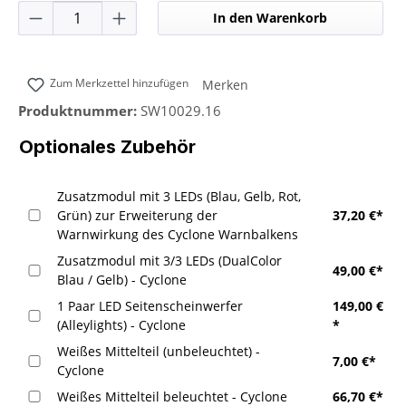
Produkt Anzahl: Gib den gewünschten Wer
In den Warenkorb
Zum Merkzettel hinzufügen
Merken
Produktnummer:
SW10029.16
Optionales Zubehör
Zusatzmodul mit 3 LEDs (Blau, Gelb, Rot,
Grün) zur Erweiterung der
37,20 €*
Warnwirkung des Cyclone Warnbalkens
Zusatzmodul mit 3/3 LEDs (DualColor
49,00 €*
Blau / Gelb) - Cyclone
1 Paar LED Seitenscheinwerfer
149,00 €
(Alleylights) - Cyclone
*
Weißes Mittelteil (unbeleuchtet) -
7,00 €*
Cyclone
Weißes Mittelteil beleuchtet - Cyclone
66,70 €*