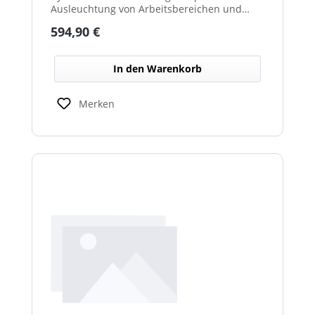
Ausleuchtung von Arbeitsbereichen und
erhöht die Sichtbarkeit bei Dunkelheit oder
Regulärer Preis:
594,90 €
schlechten Lichtverhältnissen.
In den Warenkorb
Merken