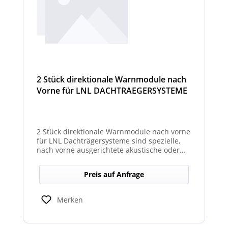
2 Stück direktionale Warnmodule nach
Vorne für LNL DACHTRAEGERSYSTEME
2 Stück direktionale Warnmodule nach vorne
für LNL Dachträgersysteme sind spezielle,
nach vorne ausgerichtete akustische oder
optische Warnmodule, die am Dachträger
montiert werden, um in Fahrtrichtung
Preis auf Anfrage
gezielte Warnsignale auszugeben. Sie
erhöhen die Sicht- und Hörbarkeit kritischer
Hinweise für Fahrer und Umfeld und sind
Merken
kompatibel mit den LNL-Trägersystemen zur
verbesserten Sicherheit bei Arbeits- oder
Einsatzfahrten.