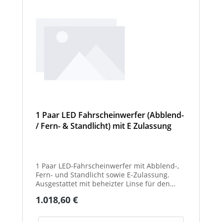
1 Paar LED Fahrscheinwerfer (Abblend-
/ Fern- & Standlicht) mit E Zulassung
und beheizter Linse für den
Winterdienst - Hurricane
1 Paar LED-Fahrscheinwerfer mit Abblend-,
Fern- und Standlicht sowie E-Zulassung.
Ausgestattet mit beheizter Linse für den
Einsatz im Winterdienst und bei schwierigen
Regulärer Preis:
1.018,60 €
Witterungsbedingungen. Ideal zur sicheren
Ausleuchtung von Straßen und
Arbeitsbereichen bei allen Fahrzeugtypen.