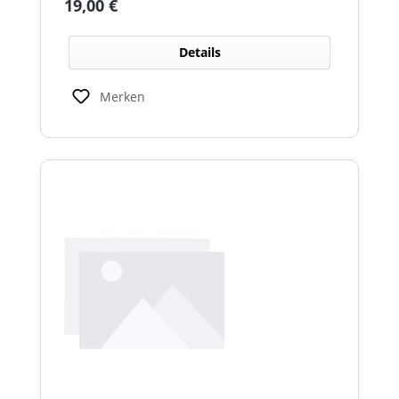
Regulärer Preis:
19,00 €
Details
Merken