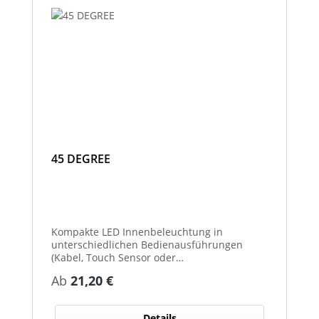
45 DEGREE
Kompakte LED Innenbeleuchtung in
unterschiedlichen Bedienausführungen
(Kabel, Touch Sensor oder
Bewegungssensor) und einer großen
Regulärer Preis:
Ab
21,20 €
Auswahl an Längen in 12 und 24 Volt. Die
Leuchte eignet sich dank der speziellen Form
perfekt zur Ausleuchtung von
Details