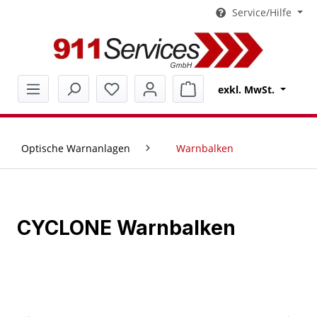
Service/Hilfe
alt springen
Warenkorb enthält 0 Pos
exkl. MwSt.
Optische Warnanlagen
Warnbalken
CYCLONE Warnbalken
Bildergalerie überspringen