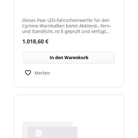
und beheizter Linse für den
Winterdienst - Cyclone
Dieses Paar LED-Fahrscheinwerfer für den
Cyclone-Warnbalken bietet Abblend-, Fern-
und Standlicht, ist E-geprüft und verfügt
über beheizte Linsen, ideal für sicheren
Regulärer Preis:
1.018,60 €
Einsatz im Winterdienst.
In den Warenkorb
Merken