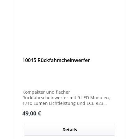
10015 Rückfahrscheinwerfer
Kompakter und flacher
Rückfahrscheinwerfer mit 9 LED Modulen,
1710 Lumen Lichtleistung und ECE R23
Zulassung als Rückfahrscheinwerfer.
Regulärer Preis:
49,00 €
Details