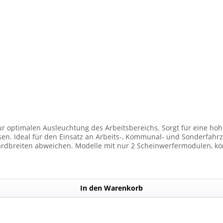
ur optimalen Ausleuchtung des Arbeitsbereichs. Sorgt für eine hohe
den Einsatz an Arbeits-, Kommunal- und Sonderfahrzeugen. Balkenbreiten mit Scheinwer
dbreiten abweichen. Modelle mit nur 2 Scheinwerfermodulen, kön
Anzahl der Scheinwerfermodule pro Balken beträgt 4 Stück (Kombin
In den Warenkorb