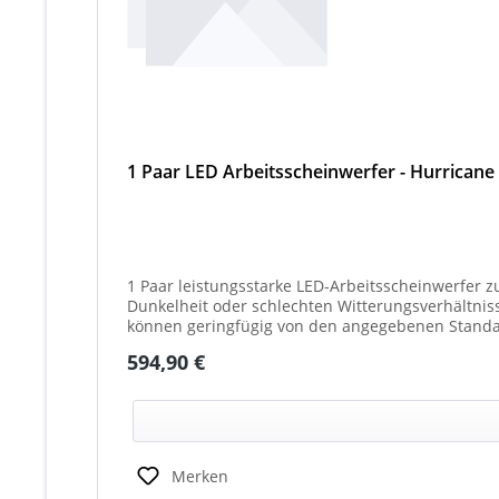
1 Paar LED Arbeitsscheinwerfer - Hurricane
1 Paar leistungsstarke LED-Arbeitsscheinwerfer z
Dunkelheit oder schlechten Witterungsverhältnissen. Ideal für 
können geringfügig von den angegebenen Standar
(beleuchtet oder unbeleuchtet) haben. Die max. 
Regulärer Preis:
594,90 €
Merken