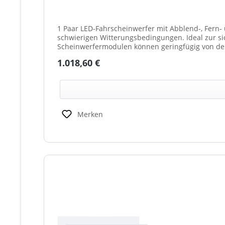
1 Paar LED-Fahrscheinwerfer mit Abblend-, Fern- 
schwierigen Witterungsbedingungen. Ideal zur sicheren
Scheinwerfermodulen können geringfügig von de
weißes Mittelteil (beleuchtet oder unbeleuchtet
Regulärer Preis:
1.018,60 €
Scheinwerfer möglich)
Merken