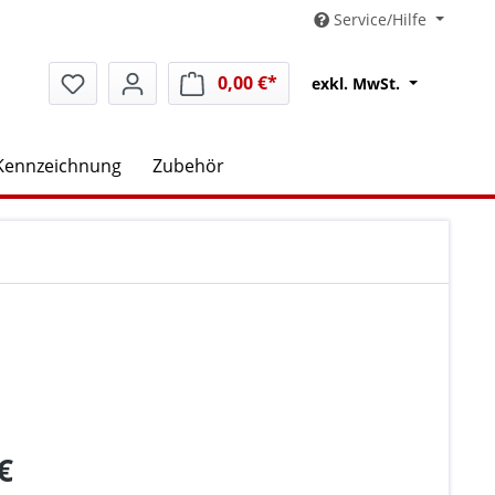
Service/Hilfe
0,00 €*
Warenkorb enthält 0 Positio
exkl. MwSt.
Kennzeichnung
Zubehör
€