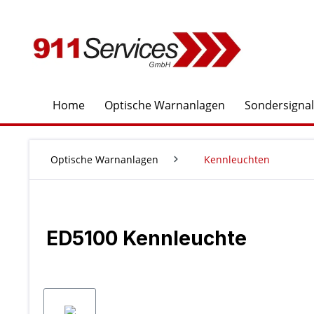
springen
Zur Hauptnavigation springen
Home
Optische Warnanlagen
Sondersigna
Optische Warnanlagen
Kennleuchten
ED5100 Kennleuchte
Bildergalerie überspringen