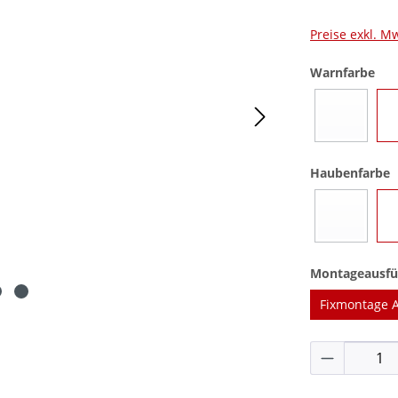
Preise exkl. M
aus
Warnfarbe
Blau
(Diese Opti
a
Haubenfarbe
Blau
(Diese Opti
Montageausfü
Fixmontage 
Produkt 