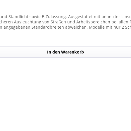
und Standlicht sowie E-Zulassung. Ausgestattet mit beheizter Lins
 Ausleuchtung von Straßen und Arbeitsbereichen bei allen Fahrzeugtypen. 
n angegebenen Standardbreiten abweichen. Modelle mit nur 2 Sc
) haben. Die max. Anzahl der Scheinwerfermodule pro Balken beträg
In den Warenkorb