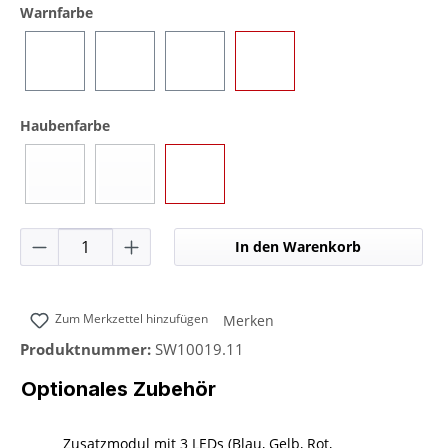
auswählen
Warnfarbe
Blau
Gelb
Rot
Grün
auswählen
Haubenfarbe
Blau
Gelb
Transparent
(Diese Option ist zurzeit nicht verfügbar.)
(Diese Option ist zurzeit nicht verfügbar.)
Produkt Anzahl: Gib den gewünschten Wer
In den Warenkorb
Zum Merkzettel hinzufügen
Merken
Produktnummer:
SW10019.11
Optionales Zubehör
Zusatzmodul mit 3 LEDs (Blau, Gelb, Rot,