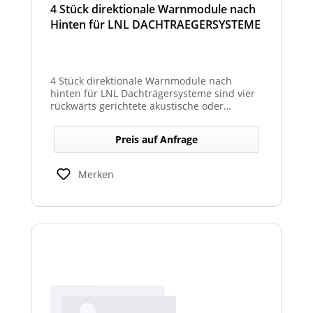
4 Stück direktionale Warnmodule nach
Hinten für LNL DACHTRAEGERSYSTEME
4 Stück direktionale Warnmodule nach
hinten für LNL Dachträgersysteme sind vier
rückwärts gerichtete akustische oder
optische Module, die am Dachträgersystem
montiert werden, um gezielte Warnsignale
Preis auf Anfrage
nach hinten auszugeben. Sie verbessern die
Sicht‑ und Hörbarkeit von Warnhinweisen im
Heckbereich und erhöhen so die Sicherheit
Merken
bei Rückwärts‑ oder Einsatzfahrten.