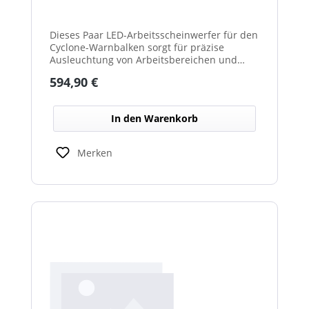
Dieses Paar LED-Arbeitsscheinwerfer für den
Cyclone-Warnbalken sorgt für präzise
Ausleuchtung von Arbeitsbereichen und
erhöht die Sichtbarkeit bei Dunkelheit oder
Regulärer Preis:
594,90 €
schlechten Lichtverhältnissen.
In den Warenkorb
Merken