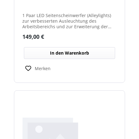
1 Paar LED Seitenscheinwerfer (Alleylights)
zur verbesserten Ausleuchtung des
Arbeitsbereichs und zur Erweiterung der
Warnwirkung des Cyclone Warnbalkens.
Regulärer Preis:
149,00 €
In den Warenkorb
Merken