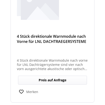
4 Stück direktionale Warnmodule nach
Vorne für LNL DACHTRAEGERSYSTEME
4 Stück direktionale Warnmodule nach vorne
für LNL Dachträgersysteme sind vier nach
vorn ausgerichtete akustische oder optische
Module, die an einem LNL-Dachträgersystem
befestigt werden, um in Fahrtrichtung
Preis auf Anfrage
gezielte Warnsignale abzugeben. Sie
erhöhen die Sicht- und Hörbarkeit von
Warnhinweisen für Fahrer und Umfeld und
Merken
verbessern so die Sicherheit bei Einsatz-
oder Arbeitsfahrten.