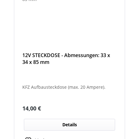
12V STECKDOSE - Abmessungen: 33 x
34 x 85 mm
KFZ Aufbausteckdose (max. 20 Ampere).
Regulärer Preis:
14,00 €
Details