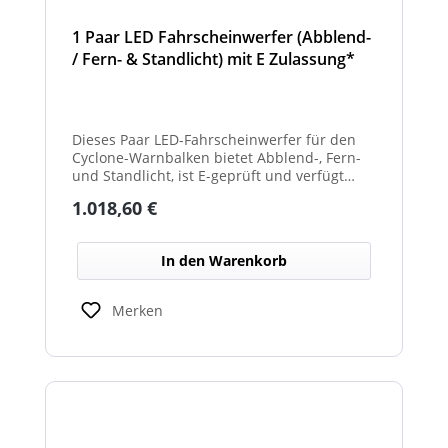
1 Paar LED Fahrscheinwerfer (Abblend-
/ Fern- & Standlicht) mit E Zulassung*
und beheizter Linse für den
Winterdienst - Cyclone
Dieses Paar LED-Fahrscheinwerfer für den
Cyclone-Warnbalken bietet Abblend-, Fern-
und Standlicht, ist E-geprüft und verfügt
über beheizte Linsen, ideal für sicheren
Regulärer Preis:
1.018,60 €
Einsatz im Winterdienst.
In den Warenkorb
Merken