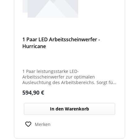
1 Paar LED Arbeitsscheinwerfer -
Hurricane
1 Paar leistungsstarke LED-
Arbeitsscheinwerfer zur optimalen
Ausleuchtung des Arbeitsbereichs. Sorgt für
eine hohe Lichtleistung und verbesserte
Regulärer Preis:
594,90 €
Sicht bei Dunkelheit oder schlechten
Witterungsverhältnissen. Ideal für den
Einsatz an Arbeits-, Kommunal- und
In den Warenkorb
Sonderfahrzeugen. Balkenbreiten mit
Scheinwerfermodulen können geringfügig
von den angegebenen Standardbreiten
Merken
abweichen. Modelle mit nur 2
Scheinwerfermodulen, können wahlweise
auch ein weißes Mittelteil (beleuchtet oder