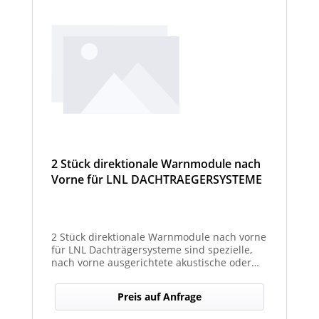
2 Stück direktionale Warnmodule nach
Vorne für LNL DACHTRAEGERSYSTEME
2 Stück direktionale Warnmodule nach vorne
für LNL Dachträgersysteme sind spezielle,
nach vorne ausgerichtete akustische oder
optische Warnmodule, die am Dachträger
montiert werden, um in Fahrtrichtung
Preis auf Anfrage
gezielte Warnsignale auszugeben. Sie
erhöhen die Sicht- und Hörbarkeit kritischer