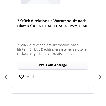
2 Stück direktionale Warnmodule nach
Hinten für LNL DACHTRAEGERSYSTEME
2 Stück direktionale Warnmodule nach
hinten für LNL Dachträgersysteme sind zwei
rückwärts gerichtete akustische oder
optische Module zur Montage am LNL-
Dachträger, die in Richtung Heck gezielte
Preis auf Anfrage
Warnsignale abgeben. Sie verbessern die
Sicht- und Hörbarkeit von Warnhinweisen
für den rückwärtigen Bereich und erhöhen
Merken
so die Sicherheit bei Rangier- oder
Einsatzsituationen.