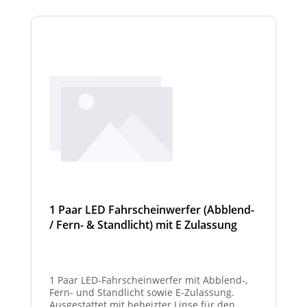
unbeleuchtet) haben. Die max. Anzahl der
Scheinwerfermodule pro Balken beträgt 4
Stück (Kombinationen unterschiedlicher
Scheinwerfer möglich).
1 Paar LED Fahrscheinwerfer (Abblend-
/ Fern- & Standlicht) mit E Zulassung
und beheizter Linse für den
Winterdienst - Hurricane
1 Paar LED-Fahrscheinwerfer mit Abblend-,
Fern- und Standlicht sowie E-Zulassung.
Ausgestattet mit beheizter Linse für den