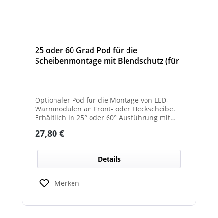
25 oder 60 Grad Pod für die
Scheibenmontage mit Blendschutz (für
Front- und Heckscheibe)
Optionaler Pod für die Montage von LED-
Warnmodulen an Front- oder Heckscheibe.
Erhältlich in 25° oder 60° Ausführung mit
integriertem Blendschutz.
Regulärer Preis:
27,80 €
Details
Merken