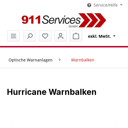
Service/Hilfe
alt springen
Warenkorb enthält 0 Pos
exkl. MwSt.
Optische Warnanlagen
Warnbalken
Hurricane Warnbalken
Bildergalerie überspringen