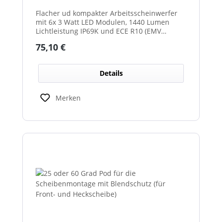
Flacher ud kompakter Arbeitsscheinwerfer
mit 6x 3 Watt LED Modulen, 1440 Lumen
Lichtleistung IP69K und ECE R10 (EMV
geprüft) Zulassung. Zusätzlich verfügt der
Regulärer Preis:
75,10 €
Scheinwerfer auch über eine ECE R23
Zulassung und ist somit als
Rückfahrscheinwerfer im Geltungsbereich
Details
der StVO zugelassen.
Merken