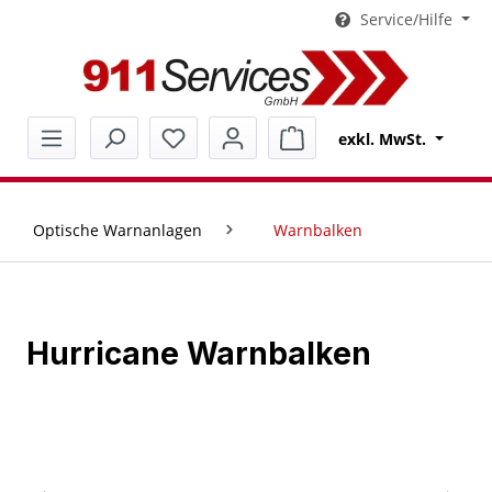
Service/Hilfe
alt springen
Warenkorb enthält 0 Pos
exkl. MwSt.
Optische Warnanlagen
Warnbalken
Hurricane Warnbalken
Bildergalerie überspringen