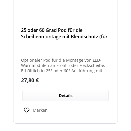
25 oder 60 Grad Pod für die
Scheibenmontage mit Blendschutz (für
Front- und Heckscheibe)
Optionaler Pod für die Montage von LED-
Warnmodulen an Front- oder Heckscheibe.
Erhältlich in 25° oder 60° Ausführung mit
integriertem Blendschutz.
Regulärer Preis:
27,80 €
Details
Merken