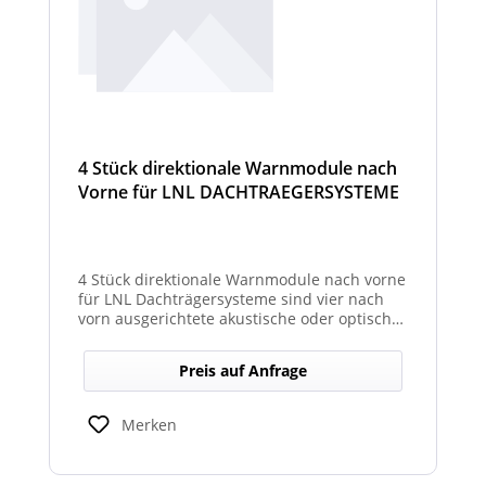
4 Stück direktionale Warnmodule nach
Vorne für LNL DACHTRAEGERSYSTEME
4 Stück direktionale Warnmodule nach vorne
für LNL Dachträgersysteme sind vier nach
vorn ausgerichtete akustische oder optische
Module, die an einem LNL-Dachträgersystem
befestigt werden, um in Fahrtrichtung
Preis auf Anfrage
gezielte Warnsignale abzugeben. Sie
erhöhen die Sicht- und Hörbarkeit von
Warnhinweisen für Fahrer und Umfeld und
Merken
verbessern so die Sicherheit bei Einsatz-
oder Arbeitsfahrten.