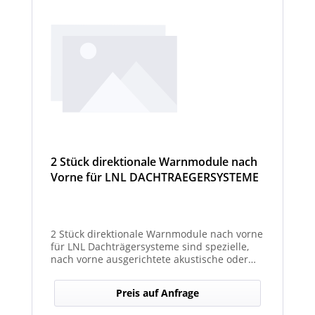
2 Stück direktionale Warnmodule nach
Vorne für LNL DACHTRAEGERSYSTEME
2 Stück direktionale Warnmodule nach vorne
für LNL Dachträgersysteme sind spezielle,
nach vorne ausgerichtete akustische oder
optische Warnmodule, die am Dachträger
montiert werden, um in Fahrtrichtung
Preis auf Anfrage
gezielte Warnsignale auszugeben. Sie
erhöhen die Sicht- und Hörbarkeit kritischer