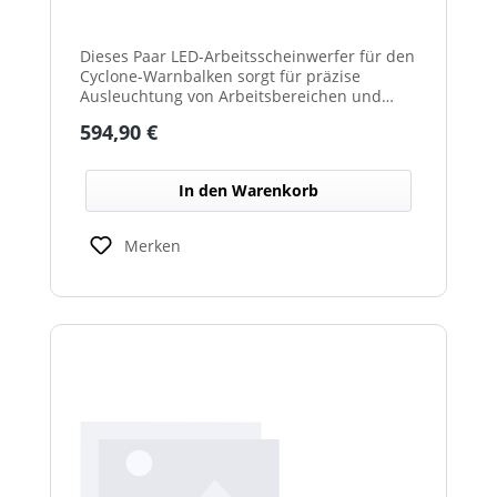
Dieses Paar LED-Arbeitsscheinwerfer für den
Cyclone-Warnbalken sorgt für präzise
Ausleuchtung von Arbeitsbereichen und
erhöht die Sichtbarkeit bei Dunkelheit oder
Regulärer Preis:
594,90 €
schlechten Lichtverhältnissen.
In den Warenkorb
Merken