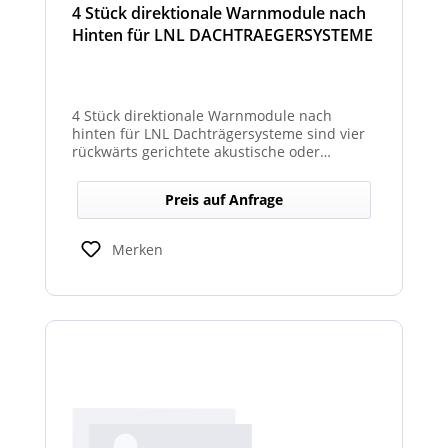
4 Stück direktionale Warnmodule nach
Hinten für LNL DACHTRAEGERSYSTEME
4 Stück direktionale Warnmodule nach
hinten für LNL Dachträgersysteme sind vier
rückwärts gerichtete akustische oder
optische Module, die am Dachträgersystem
montiert werden, um gezielte Warnsignale
Preis auf Anfrage
nach hinten auszugeben. Sie verbessern die
Sicht‑ und Hörbarkeit von Warnhinweisen im
Heckbereich und erhöhen so die Sicherheit
Merken
bei Rückwärts‑ oder Einsatzfahrten.