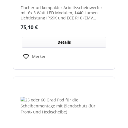
Flacher ud kompakter Arbeitsscheinwerfer
mit 6x 3 Watt LED Modulen, 1440 Lumen
Lichtleistung IP69K und ECE R10 (EMV
geprüft) Zulassung. Zusätzlich verfügt der
Regulärer Preis:
75,10 €
Scheinwerfer auch über eine ECE R23
Zulassung und ist somit als
Rückfahrscheinwerfer im Geltungsbereich
Details
der StVO zugelassen.
Merken