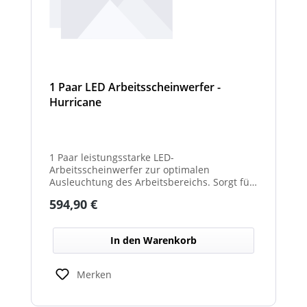
1 Paar LED Arbeitsscheinwerfer -
Hurricane
1 Paar leistungsstarke LED-
Arbeitsscheinwerfer zur optimalen
Ausleuchtung des Arbeitsbereichs. Sorgt für
eine hohe Lichtleistung und verbesserte
Regulärer Preis:
594,90 €
Sicht bei Dunkelheit oder schlechten
Witterungsverhältnissen. Ideal für den
Einsatz an Arbeits-, Kommunal- und
In den Warenkorb
Sonderfahrzeugen. Balkenbreiten mit
Scheinwerfermodulen können geringfügig
von den angegebenen Standardbreiten
Merken
abweichen. Modelle mit nur 2
Scheinwerfermodulen, können wahlweise
auch ein weißes Mittelteil (beleuchtet oder