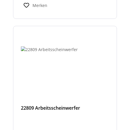
Hinweise für Fahrer und Umfeld und sind
Merken
kompatibel mit den LNL-Trägersystemen zur
verbesserten Sicherheit bei Arbeits- oder
Einsatzfahrten.
22809 Arbeitsscheinwerfer