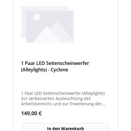
1 Paar LED Seitenscheinwerfer
(Alleylights) - Cyclone
1 Paar LED Seitenscheinwerfer (Alleylights)
zur verbesserten Ausleuchtung des
Arbeitsbereichs und zur Erweiterung der
Warnwirkung des Cyclone Warnbalkens.
Regulärer Preis:
149,00 €
In den Warenkorb