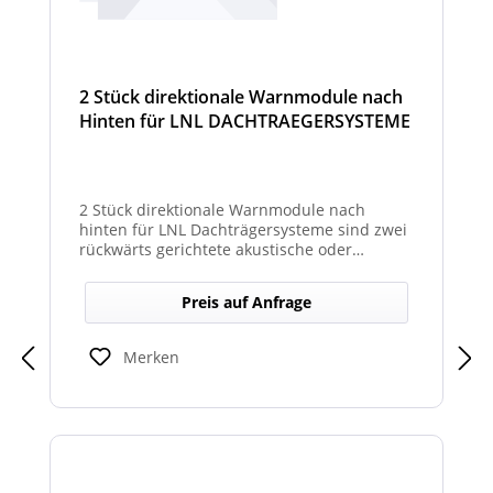
2 Stück direktionale Warnmodule nach
Hinten für LNL DACHTRAEGERSYSTEME
2 Stück direktionale Warnmodule nach
hinten für LNL Dachträgersysteme sind zwei
rückwärts gerichtete akustische oder
optische Module zur Montage am LNL-
Dachträger, die in Richtung Heck gezielte
Preis auf Anfrage
Warnsignale abgeben. Sie verbessern die
Sicht- und Hörbarkeit von Warnhinweisen
für den rückwärtigen Bereich und erhöhen
Merken
so die Sicherheit bei Rangier- oder
Einsatzsituationen.