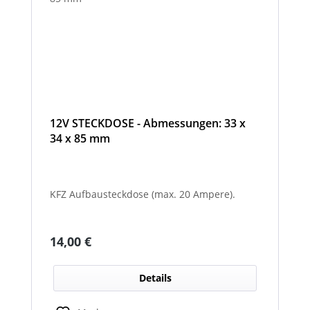
12V STECKDOSE - Abmessungen: 33 x
34 x 85 mm
KFZ Aufbausteckdose (max. 20 Ampere).
Regulärer Preis:
14,00 €
Details