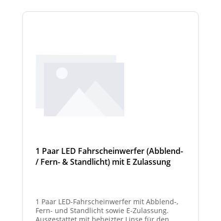
unbeleuchtet) haben. Die max. Anzahl der
Scheinwerfermodule pro Balken beträgt 4
Stück (Kombinationen unterschiedlicher
Scheinwerfer möglich).
1 Paar LED Fahrscheinwerfer (Abblend-
/ Fern- & Standlicht) mit E Zulassung
und beheizter Linse für den
Winterdienst - Hurricane
1 Paar LED-Fahrscheinwerfer mit Abblend-,
Fern- und Standlicht sowie E-Zulassung.
Ausgestattet mit beheizter Linse für den