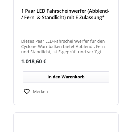
1 Paar LED Fahrscheinwerfer (Abblend-
/ Fern- & Standlicht) mit E Zulassung*
und beheizter Linse für den
Winterdienst - Cyclone
Dieses Paar LED-Fahrscheinwerfer für den
Cyclone-Warnbalken bietet Abblend-, Fern-
und Standlicht, ist E-geprüft und verfügt
über beheizte Linsen, ideal für sicheren
Regulärer Preis:
1.018,60 €
Einsatz im Winterdienst.
In den Warenkorb
Merken