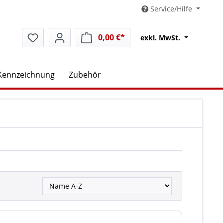
Service/Hilfe
0,00 €*
Warenkorb enthält 0 Positio
exkl. MwSt.
Kennzeichnung
Zubehör