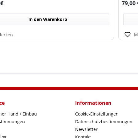
rer Preis:
Regulä
 €
79,00 
schnell
In den Warenkorb
erken
M
ce
Informationen
iner Hand / Einbau
Cookie-Einstellungen
estimmungen
Datenschutzbestimmungen
Newsletter
log
Kontakt