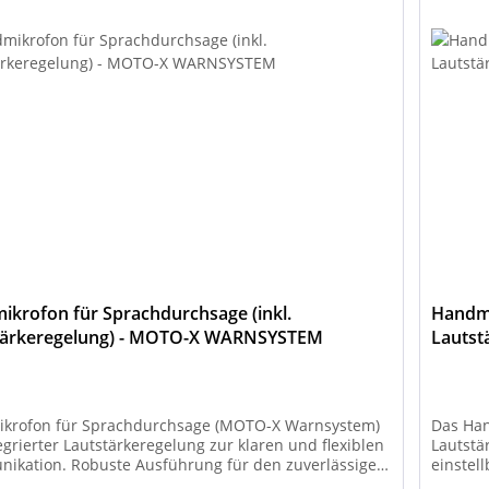
krofon für Sprachdurchsage (inkl.
Handmi
tärkeregelung) - MOTO-X WARNSYSTEM
Lautst
krofon für Sprachdurchsage (MOTO-X Warnsystem)
Das Han
egrierter Lautstärkeregelung zur klaren und flexiblen
Lautstä
ikation. Robuste Ausführung für den zuverlässigen
einstel
 im professionellen Warn- und Einsatzbereich.
für kom