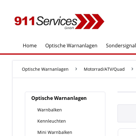
springen
Zur Hauptnavigation springen
Home
Optische Warnanlagen
Sondersigna
Optische Warnanlagen
Motorrad/ATV/Quad
Optische Warnanlagen
Warnbalken
Kennleuchten
Mini Warnbalken