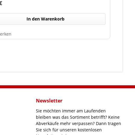
rer Preis:
€
e Anpassung direkt am Mikrofon.
In den Warenkorb
erken
Newsletter
Sie möchten immer am Laufenden
bleiben was das Sortiment betrifft? Keine
Abverkäufe mehr verpassen? Dann tragen
Sie sich für unseren kostenlosen