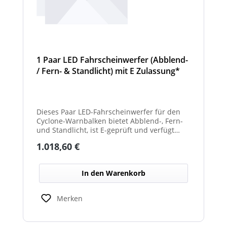
1 Paar LED Fahrscheinwerfer (Abblend-
/ Fern- & Standlicht) mit E Zulassung*
und beheizter Linse für den
Winterdienst - Cyclone
Dieses Paar LED-Fahrscheinwerfer für den
Cyclone-Warnbalken bietet Abblend-, Fern-
und Standlicht, ist E-geprüft und verfügt
über beheizte Linsen, ideal für sicheren
Regulärer Preis:
1.018,60 €
Einsatz im Winterdienst.
In den Warenkorb
Merken