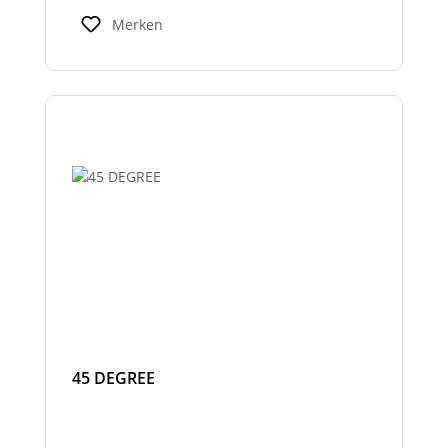
Warnhinweisen für Fahrer und Umfeld und
Merken
verbessern so die Sicherheit bei Einsatz-
oder Arbeitsfahrten.
45 DEGREE