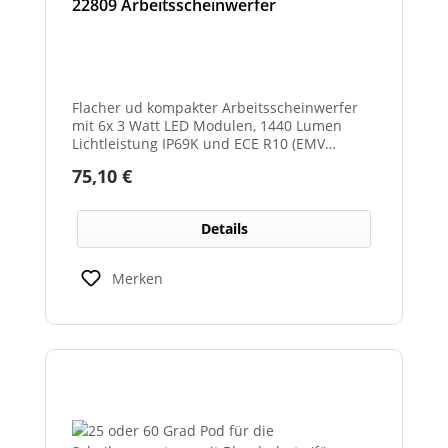
22809 Arbeitsscheinwerfer
Flacher ud kompakter Arbeitsscheinwerfer
mit 6x 3 Watt LED Modulen, 1440 Lumen
Lichtleistung IP69K und ECE R10 (EMV
geprüft) Zulassung. Zusätzlich verfügt der
Regulärer Preis:
75,10 €
Scheinwerfer auch über eine ECE R23
Zulassung und ist somit als
Rückfahrscheinwerfer im Geltungsbereich
Details
der StVO zugelassen.
Merken