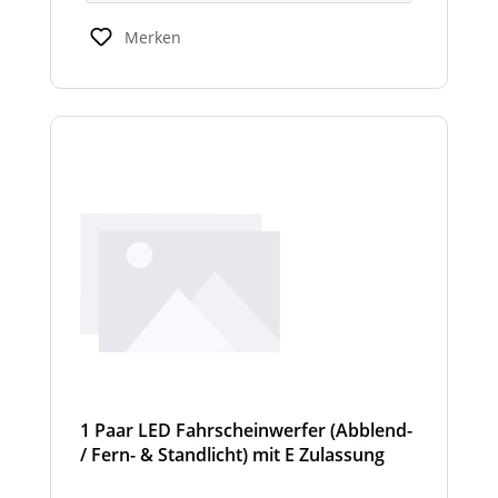
Scheinwerfermodulen können geringfügig
von den angegebenen Standardbreiten
Merken
abweichen. Modelle mit nur 2
Scheinwerfermodulen, können wahlweise
auch ein weißes Mittelteil (beleuchtet oder
unbeleuchtet) haben. Die max. Anzahl der
Scheinwerfermodule pro Balken beträgt 4
Stück (Kombinationen unterschiedlicher
Scheinwerfer möglich).
1 Paar LED Fahrscheinwerfer (Abblend-
/ Fern- & Standlicht) mit E Zulassung
und beheizter Linse für den