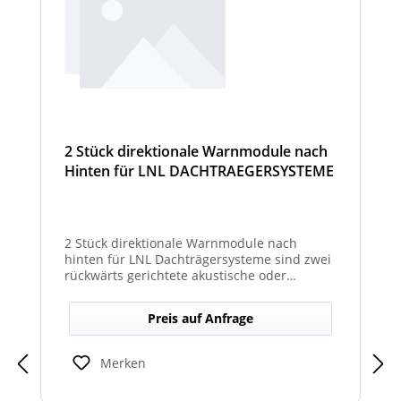
2 Stück direktionale Warnmodule nach
Hinten für LNL DACHTRAEGERSYSTEME
2 Stück direktionale Warnmodule nach
hinten für LNL Dachträgersysteme sind zwei
rückwärts gerichtete akustische oder
optische Module zur Montage am LNL-
Dachträger, die in Richtung Heck gezielte
Preis auf Anfrage
Warnsignale abgeben. Sie verbessern die
Sicht- und Hörbarkeit von Warnhinweisen
für den rückwärtigen Bereich und erhöhen
Merken
so die Sicherheit bei Rangier- oder
Einsatzsituationen.