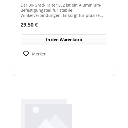
Der 30-Grad-Halter L52 ist ein Aluminium-
Befestigungsteil für stabile
Winkelverbindungen. Er sorgt für präzise
30°-Ausrichtungen zwischen Bauteilen.
Regulärer Preis:
29,50 €
Durch das leichte, korrosionsbeständige
Material eignet er sich für vielseitige
Anwendungen.
In den Warenkorb
Merken