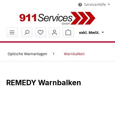
Service/Hilfe
alt springen
Warenkorb enthält 0 Pos
exkl. MwSt.
Optische Warnanlagen
Warnbalken
REMEDY Warnbalken
Bildergalerie überspringen