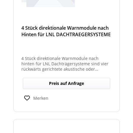
4 Stück direktionale Warnmodule nach
Hinten für LNL DACHTRAEGERSYSTEME
4 Stück direktionale Warnmodule nach
hinten für LNL Dachträgersysteme sind vier
rückwärts gerichtete akustische oder
optische Module, die am Dachträgersystem
montiert werden, um gezielte Warnsignale
Preis auf Anfrage
nach hinten auszugeben. Sie verbessern die
Sicht‑ und Hörbarkeit von Warnhinweisen im
Heckbereich und erhöhen so die Sicherheit
Merken
bei Rückwärts‑ oder Einsatzfahrten.