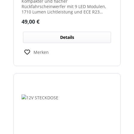
Kompakter und flacher
Rückfahrscheinwerfer mit 9 LED Modulen,
1710 Lumen Lichtleistung und ECE R23
Zulassung als Rückfahrscheinwerfer.
Regulärer Preis:
49,00 €
Details
Merken