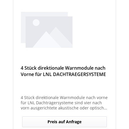
4 Stück direktionale Warnmodule nach
Vorne für LNL DACHTRAEGERSYSTEME
4 Stück direktionale Warnmodule nach vorne
für LNL Dachträgersysteme sind vier nach
vorn ausgerichtete akustische oder optische
Module, die an einem LNL-Dachträgersystem
befestigt werden, um in Fahrtrichtung
Preis auf Anfrage
gezielte Warnsignale abzugeben. Sie
erhöhen die Sicht- und Hörbarkeit von