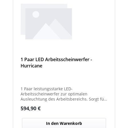
1 Paar LED Arbeitsscheinwerfer -
Hurricane
1 Paar leistungsstarke LED-
Arbeitsscheinwerfer zur optimalen
Ausleuchtung des Arbeitsbereichs. Sorgt für
eine hohe Lichtleistung und verbesserte
Regulärer Preis:
594,90 €
Sicht bei Dunkelheit oder schlechten
Witterungsverhältnissen. Ideal für den
Einsatz an Arbeits-, Kommunal- und
In den Warenkorb
Sonderfahrzeugen. Balkenbreiten mit