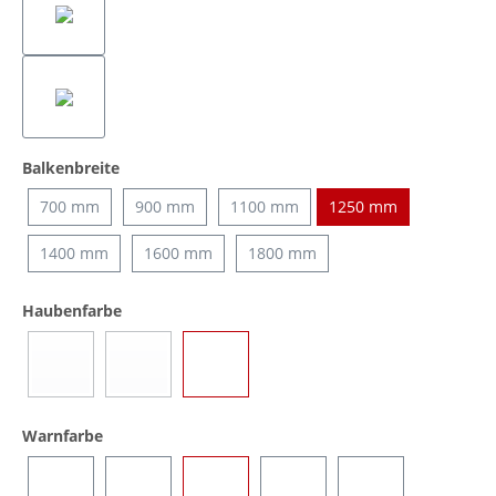
auswählen
Balkenbreite
700 mm
900 mm
1100 mm
1250 mm
1400 mm
1600 mm
1800 mm
auswählen
Haubenfarbe
Blau
Gelb
Transparent
(Diese Option ist zurzeit nicht verfügbar.)
(Diese Option ist zurzeit nicht verfügbar.)
auswählen
Warnfarbe