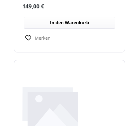
Warnwirkung des Cyclone Warnbalkens.
Regulärer Preis:
149,00 €
In den Warenkorb
Merken