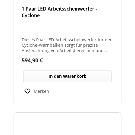
1 Paar LED Arbeitsscheinwerfer -
Cyclone
Dieses Paar LED-Arbeitsscheinwerfer für den
Cyclone-Warnbalken sorgt für präzise
Ausleuchtung von Arbeitsbereichen und
erhöht die Sichtbarkeit bei Dunkelheit oder
Regulärer Preis:
594,90 €
schlechten Lichtverhältnissen.
In den Warenkorb
Merken