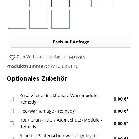
Blau
Gelb
Rot
Grün
Blau/Gelb (umsc
Blau/Rot (umschaltbar)
Blau/Grün (umschaltbar)
Blau/Weiß (umschaltbar)
Preis auf Anfrage
Zum Merkzettel hinzufügen
Merken
Produktnummer:
SW10035.116
Optionales Zubehör
Zusätzliche direktionale Warnmodule -
0,00 €*
Remedy
Heckwarnanlage - Remedy
0,00 €*
Rot / Grün (KDO / Atemschutz) Module -
0,00 €*
Remedy
Arbeits- /Seitenscheinwerfer (Alleys) -
0,00 €*