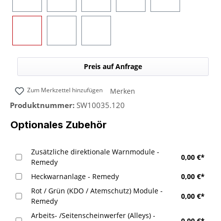
Blau
Gelb
Rot
Grün
Blau/Gelb (umsc
Blau/Rot (umschaltbar)
Blau/Grün (umschaltbar)
Blau/Weiß (umschaltbar)
Preis auf Anfrage
Zum Merkzettel hinzufügen
Merken
Produktnummer:
SW10035.120
Optionales Zubehör
Zusätzliche direktionale Warnmodule -
0,00 €*
Remedy
Heckwarnanlage - Remedy
0,00 €*
Rot / Grün (KDO / Atemschutz) Module -
0,00 €*
Remedy
Arbeits- /Seitenscheinwerfer (Alleys) -
0,00 €*