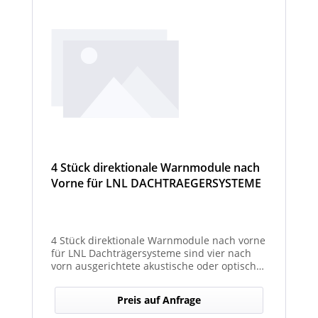
4 Stück direktionale Warnmodule nach
Vorne für LNL DACHTRAEGERSYSTEME
4 Stück direktionale Warnmodule nach vorne
für LNL Dachträgersysteme sind vier nach
vorn ausgerichtete akustische oder optische
Module, die an einem LNL-Dachträgersystem
befestigt werden, um in Fahrtrichtung
Preis auf Anfrage
gezielte Warnsignale abzugeben. Sie
erhöhen die Sicht- und Hörbarkeit von