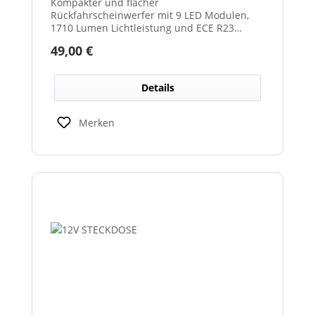
Kompakter und flacher
Rückfahrscheinwerfer mit 9 LED Modulen,
1710 Lumen Lichtleistung und ECE R23
Zulassung als Rückfahrscheinwerfer.
Regulärer Preis:
49,00 €
Details
Merken