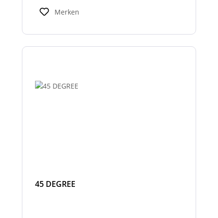
Warnhinweisen für Fahrer und Umfeld und
Merken
verbessern so die Sicherheit bei Einsatz-
oder Arbeitsfahrten.
45 DEGREE