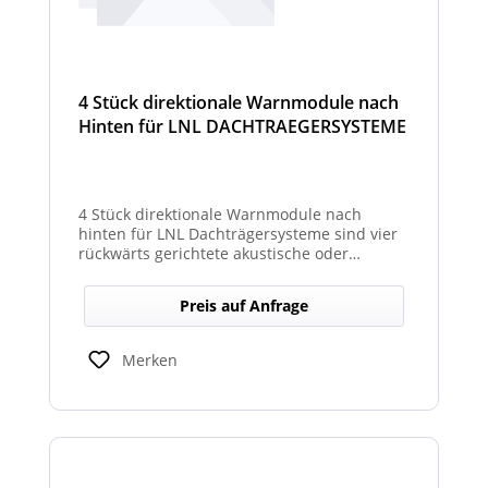
4 Stück direktionale Warnmodule nach
Hinten für LNL DACHTRAEGERSYSTEME
4 Stück direktionale Warnmodule nach
hinten für LNL Dachträgersysteme sind vier
rückwärts gerichtete akustische oder
optische Module, die am Dachträgersystem
montiert werden, um gezielte Warnsignale
Preis auf Anfrage
nach hinten auszugeben. Sie verbessern die
Sicht‑ und Hörbarkeit von Warnhinweisen im
Heckbereich und erhöhen so die Sicherheit
Merken
bei Rückwärts‑ oder Einsatzfahrten.