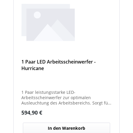
1 Paar LED Arbeitsscheinwerfer -
Hurricane
1 Paar leistungsstarke LED-
Arbeitsscheinwerfer zur optimalen
Ausleuchtung des Arbeitsbereichs. Sorgt für
eine hohe Lichtleistung und verbesserte
Regulärer Preis:
594,90 €
Sicht bei Dunkelheit oder schlechten
Witterungsverhältnissen. Ideal für den
Einsatz an Arbeits-, Kommunal- und
In den Warenkorb
Sonderfahrzeugen. Balkenbreiten mit