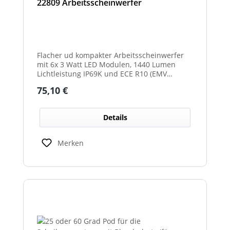
22809 Arbeitsscheinwerfer
Flacher ud kompakter Arbeitsscheinwerfer
mit 6x 3 Watt LED Modulen, 1440 Lumen
Lichtleistung IP69K und ECE R10 (EMV
geprüft) Zulassung. Zusätzlich verfügt der
Regulärer Preis:
75,10 €
Scheinwerfer auch über eine ECE R23
Zulassung und ist somit als
Rückfahrscheinwerfer im Geltungsbereich
Details
der StVO zugelassen.
Merken