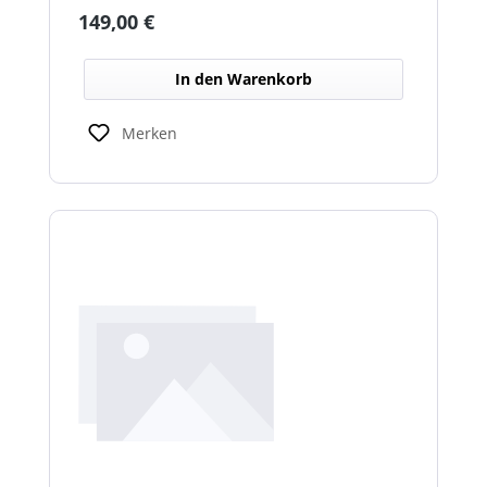
Warnwirkung des Cyclone Warnbalkens.
Regulärer Preis:
149,00 €
In den Warenkorb
Merken