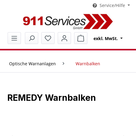
Service/Hilfe
alt springen
Warenkorb enthält 0 Pos
exkl. MwSt.
Optische Warnanlagen
Warnbalken
REMEDY Warnbalken
Bildergalerie überspringen