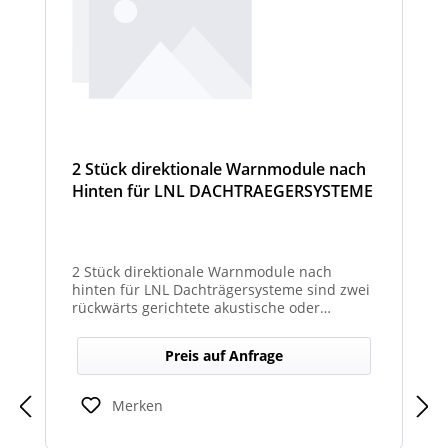
2 Stück direktionale Warnmodule nach
Hinten für LNL DACHTRAEGERSYSTEME
2 Stück direktionale Warnmodule nach
hinten für LNL Dachträgersysteme sind zwei
rückwärts gerichtete akustische oder
optische Module zur Montage am LNL-
Dachträger, die in Richtung Heck gezielte
Preis auf Anfrage
Warnsignale abgeben. Sie verbessern die
Sicht- und Hörbarkeit von Warnhinweisen
für den rückwärtigen Bereich und erhöhen
Merken
so die Sicherheit bei Rangier- oder
Einsatzsituationen.