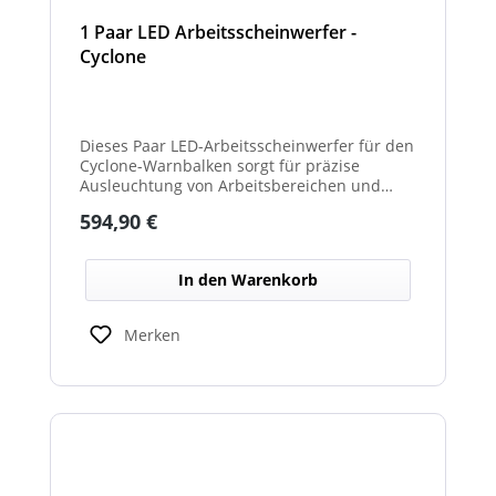
1 Paar LED Arbeitsscheinwerfer -
Cyclone
Dieses Paar LED-Arbeitsscheinwerfer für den
Cyclone-Warnbalken sorgt für präzise
Ausleuchtung von Arbeitsbereichen und
erhöht die Sichtbarkeit bei Dunkelheit oder
Regulärer Preis:
594,90 €
schlechten Lichtverhältnissen.
In den Warenkorb
Merken