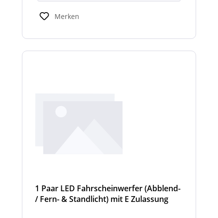
Scheinwerfermodulen können geringfügig
von den angegebenen Standardbreiten
Merken
abweichen. Modelle mit nur 2
Scheinwerfermodulen, können wahlweise
auch ein weißes Mittelteil (beleuchtet oder
unbeleuchtet) haben. Die max. Anzahl der
Scheinwerfermodule pro Balken beträgt 4
Stück (Kombinationen unterschiedlicher
Scheinwerfer möglich).
1 Paar LED Fahrscheinwerfer (Abblend-
/ Fern- & Standlicht) mit E Zulassung
und beheizter Linse für den