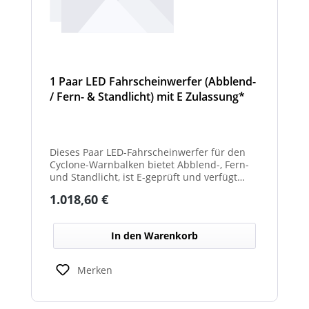
1 Paar LED Fahrscheinwerfer (Abblend-
/ Fern- & Standlicht) mit E Zulassung*
und beheizter Linse für den
Winterdienst - Cyclone
Dieses Paar LED-Fahrscheinwerfer für den
Cyclone-Warnbalken bietet Abblend-, Fern-
und Standlicht, ist E-geprüft und verfügt
über beheizte Linsen, ideal für sicheren
Regulärer Preis:
1.018,60 €
Einsatz im Winterdienst.
In den Warenkorb
Merken