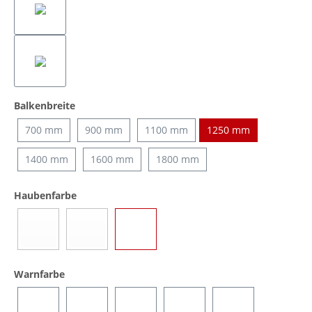
auswählen
Balkenbreite
700 mm
900 mm
1100 mm
1250 mm
1400 mm
1600 mm
1800 mm
auswählen
Haubenfarbe
Blau
Gelb
Transparent
(Diese Option ist zurzeit nicht verfügbar.)
(Diese Option ist zurzeit nicht verfügbar.)
auswählen
Warnfarbe