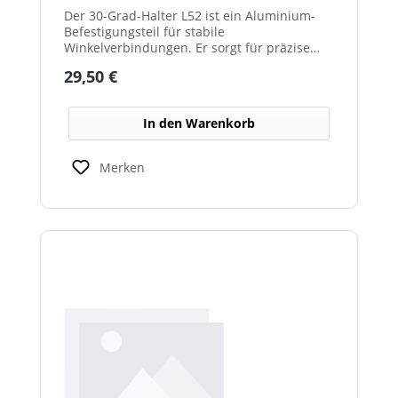
Der 30-Grad-Halter L52 ist ein Aluminium-
Befestigungsteil für stabile
Winkelverbindungen. Er sorgt für präzise
30°-Ausrichtungen zwischen Bauteilen.
Regulärer Preis:
29,50 €
Durch das leichte, korrosionsbeständige
Material eignet er sich für vielseitige
Anwendungen.
In den Warenkorb
Merken