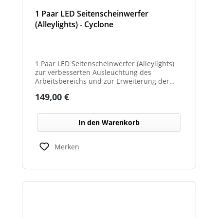
1 Paar LED Seitenscheinwerfer
(Alleylights) - Cyclone
1 Paar LED Seitenscheinwerfer (Alleylights)
zur verbesserten Ausleuchtung des
Arbeitsbereichs und zur Erweiterung der
Warnwirkung des Cyclone Warnbalkens.
Regulärer Preis:
149,00 €
In den Warenkorb
Merken