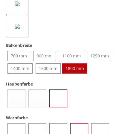
auswählen
Balkenbreite
700 mm
900 mm
1100 mm
1250 mm
1400 mm
1600 mm
1800 mm
auswählen
Haubenfarbe
Blau
Gelb
Transparent
(Diese Option ist zurzeit nicht verfügbar.)
(Diese Option ist zurzeit nicht verfügbar.)
auswählen
Warnfarbe