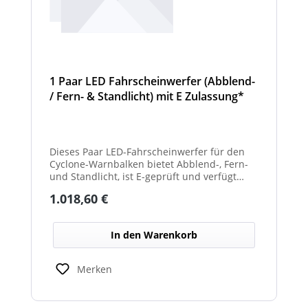
1 Paar LED Fahrscheinwerfer (Abblend-
/ Fern- & Standlicht) mit E Zulassung*
und beheizter Linse für den
Winterdienst - Cyclone
Dieses Paar LED-Fahrscheinwerfer für den
Cyclone-Warnbalken bietet Abblend-, Fern-
und Standlicht, ist E-geprüft und verfügt
über beheizte Linsen, ideal für sicheren
Regulärer Preis:
1.018,60 €
Einsatz im Winterdienst.
In den Warenkorb
Merken