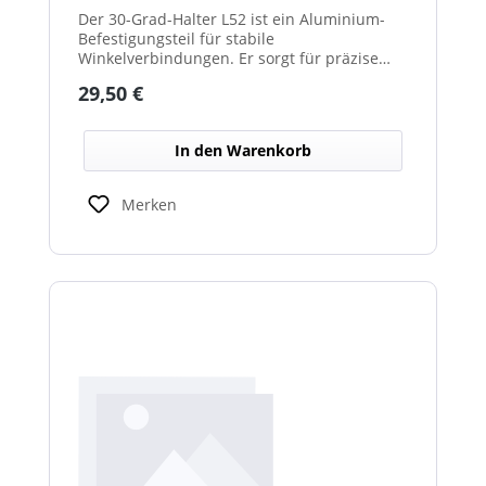
Der 30-Grad-Halter L52 ist ein Aluminium-
Befestigungsteil für stabile
Winkelverbindungen. Er sorgt für präzise
30°-Ausrichtungen zwischen Bauteilen.
Regulärer Preis:
29,50 €
Durch das leichte, korrosionsbeständige
Material eignet er sich für vielseitige
Anwendungen.
In den Warenkorb
Merken