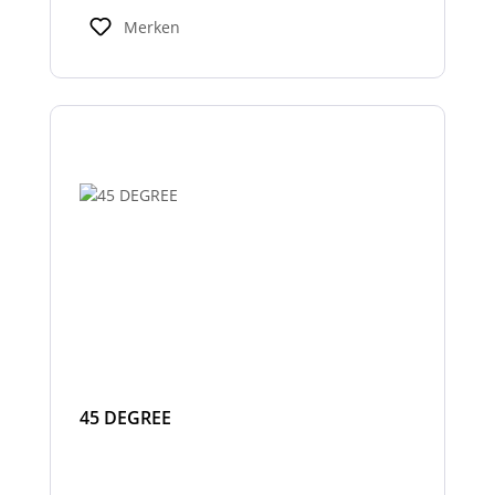
Warnhinweisen für Fahrer und Umfeld und
Merken
verbessern so die Sicherheit bei Einsatz-
oder Arbeitsfahrten.
45 DEGREE