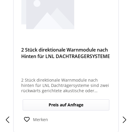
2 Stück direktionale Warnmodule nach
Hinten für LNL DACHTRAEGERSYSTEME
2 Stück direktionale Warnmodule nach
hinten für LNL Dachträgersysteme sind zwei
rückwärts gerichtete akustische oder
optische Module zur Montage am LNL-
Dachträger, die in Richtung Heck gezielte
Preis auf Anfrage
Warnsignale abgeben. Sie verbessern die
Sicht- und Hörbarkeit von Warnhinweisen
für den rückwärtigen Bereich und erhöhen
Merken
so die Sicherheit bei Rangier- oder
Einsatzsituationen.