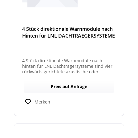
4 Stück direktionale Warnmodule nach
Hinten für LNL DACHTRAEGERSYSTEME
4 Stück direktionale Warnmodule nach
hinten für LNL Dachträgersysteme sind vier
rückwärts gerichtete akustische oder
optische Module, die am Dachträgersystem
montiert werden, um gezielte Warnsignale
Preis auf Anfrage
nach hinten auszugeben. Sie verbessern die
Sicht‑ und Hörbarkeit von Warnhinweisen im
Heckbereich und erhöhen so die Sicherheit
Merken
bei Rückwärts‑ oder Einsatzfahrten.