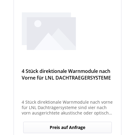
4 Stück direktionale Warnmodule nach
Vorne für LNL DACHTRAEGERSYSTEME
4 Stück direktionale Warnmodule nach vorne
für LNL Dachträgersysteme sind vier nach
vorn ausgerichtete akustische oder optische
Module, die an einem LNL-Dachträgersystem
befestigt werden, um in Fahrtrichtung
Preis auf Anfrage
gezielte Warnsignale abzugeben. Sie
erhöhen die Sicht- und Hörbarkeit von