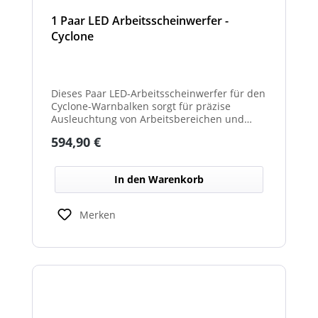
1 Paar LED Arbeitsscheinwerfer -
Cyclone
Dieses Paar LED-Arbeitsscheinwerfer für den
Cyclone-Warnbalken sorgt für präzise
Ausleuchtung von Arbeitsbereichen und
erhöht die Sichtbarkeit bei Dunkelheit oder
Regulärer Preis:
594,90 €
schlechten Lichtverhältnissen.
In den Warenkorb
Merken