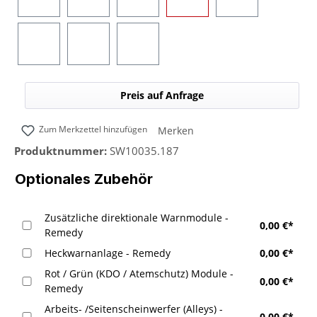
Blau
Gelb
Rot
Grün
Blau/Gelb (umsc
Blau/Rot (umschaltbar)
Blau/Grün (umschaltbar)
Blau/Weiß (umschaltbar)
Preis auf Anfrage
Zum Merkzettel hinzufügen
Merken
Produktnummer:
SW10035.187
Optionales Zubehör
Zusätzliche direktionale Warnmodule -
0,00 €*
Remedy
Heckwarnanlage - Remedy
0,00 €*
Rot / Grün (KDO / Atemschutz) Module -
0,00 €*
Remedy
Arbeits- /Seitenscheinwerfer (Alleys) -
0,00 €*