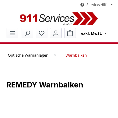
Service/Hilfe
alt springen
Warenkorb enthält 0 Pos
exkl. MwSt.
Optische Warnanlagen
Warnbalken
REMEDY Warnbalken
Bildergalerie überspringen