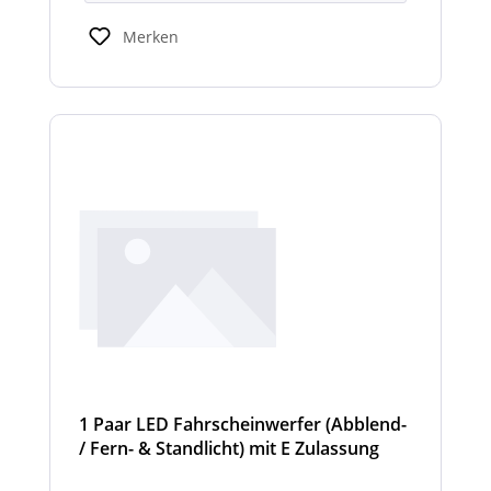
Scheinwerfermodulen können geringfügig
von den angegebenen Standardbreiten
Merken
abweichen. Modelle mit nur 2
Scheinwerfermodulen, können wahlweise
auch ein weißes Mittelteil (beleuchtet oder
unbeleuchtet) haben. Die max. Anzahl der
Scheinwerfermodule pro Balken beträgt 4
Stück (Kombinationen unterschiedlicher
Scheinwerfer möglich).
1 Paar LED Fahrscheinwerfer (Abblend-
/ Fern- & Standlicht) mit E Zulassung
und beheizter Linse für den