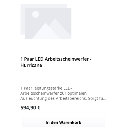
1 Paar LED Arbeitsscheinwerfer -
Hurricane
1 Paar leistungsstarke LED-
Arbeitsscheinwerfer zur optimalen
Ausleuchtung des Arbeitsbereichs. Sorgt für
eine hohe Lichtleistung und verbesserte
Regulärer Preis:
594,90 €
Sicht bei Dunkelheit oder schlechten
Witterungsverhältnissen. Ideal für den
Einsatz an Arbeits-, Kommunal- und
In den Warenkorb
Sonderfahrzeugen. Balkenbreiten mit