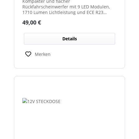
Kompakter und flacher
Rückfahrscheinwerfer mit 9 LED Modulen,
1710 Lumen Lichtleistung und ECE R23
Zulassung als Rückfahrscheinwerfer.
Regulärer Preis:
49,00 €
Details
Merken