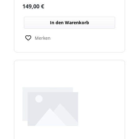
Fahrzeugumgebung und Arbeitsbereichen.
Regulärer Preis:
149,00 €
In den Warenkorb
Merken