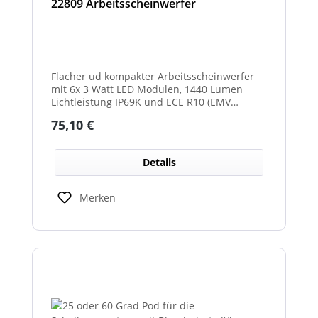
22809 Arbeitsscheinwerfer
Flacher ud kompakter Arbeitsscheinwerfer
mit 6x 3 Watt LED Modulen, 1440 Lumen
Lichtleistung IP69K und ECE R10 (EMV
geprüft) Zulassung. Zusätzlich verfügt der
Regulärer Preis:
75,10 €
Scheinwerfer auch über eine ECE R23
Zulassung und ist somit als
Rückfahrscheinwerfer im Geltungsbereich
Details
der StVO zugelassen.
Merken