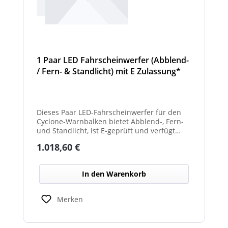
1 Paar LED Fahrscheinwerfer (Abblend-
/ Fern- & Standlicht) mit E Zulassung*
und beheizter Linse für den
Winterdienst - Cyclone
Dieses Paar LED-Fahrscheinwerfer für den
Cyclone-Warnbalken bietet Abblend-, Fern-
und Standlicht, ist E-geprüft und verfügt
über beheizte Linsen, ideal für sicheren
Regulärer Preis:
1.018,60 €
Einsatz im Winterdienst.
In den Warenkorb
Merken