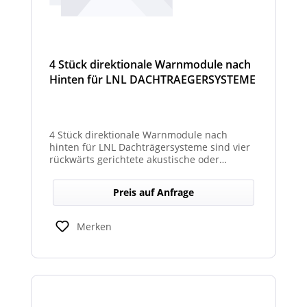
4 Stück direktionale Warnmodule nach
Hinten für LNL DACHTRAEGERSYSTEME
4 Stück direktionale Warnmodule nach
hinten für LNL Dachträgersysteme sind vier
rückwärts gerichtete akustische oder
optische Module, die am Dachträgersystem
montiert werden, um gezielte Warnsignale
Preis auf Anfrage
nach hinten auszugeben. Sie verbessern die
Sicht‑ und Hörbarkeit von Warnhinweisen im
Heckbereich und erhöhen so die Sicherheit
Merken
bei Rückwärts‑ oder Einsatzfahrten.