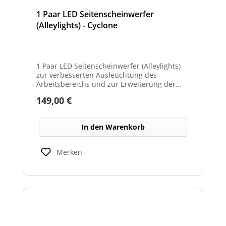
1 Paar LED Seitenscheinwerfer
(Alleylights) - Cyclone
1 Paar LED Seitenscheinwerfer (Alleylights)
zur verbesserten Ausleuchtung des
Arbeitsbereichs und zur Erweiterung der
Warnwirkung des Cyclone Warnbalkens.
Regulärer Preis:
149,00 €
In den Warenkorb
Merken