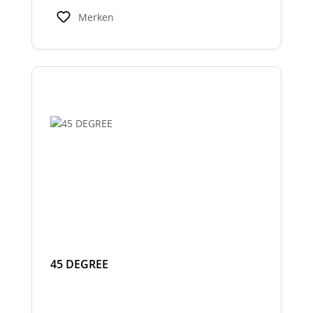
Warnhinweisen für Fahrer und Umfeld und
Merken
verbessern so die Sicherheit bei Einsatz-
oder Arbeitsfahrten.
45 DEGREE