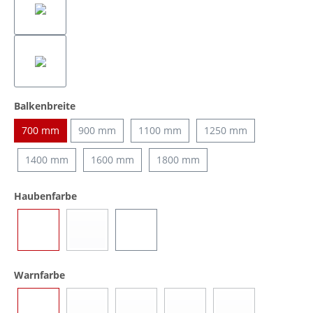
auswählen
Balkenbreite
700 mm
900 mm
1100 mm
1250 mm
1400 mm
1600 mm
1800 mm
auswählen
Haubenfarbe
Blau
Gelb
Transparent
(Diese Option ist zurzeit nicht verfügbar.)
auswählen
Warnfarbe