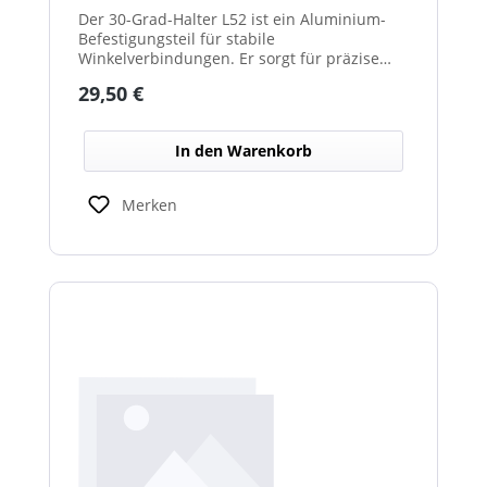
Der 30-Grad-Halter L52 ist ein Aluminium-
Befestigungsteil für stabile
Winkelverbindungen. Er sorgt für präzise
30°-Ausrichtungen zwischen Bauteilen.
Regulärer Preis:
29,50 €
Durch das leichte, korrosionsbeständige
Material eignet er sich für vielseitige
Anwendungen.
In den Warenkorb
Merken