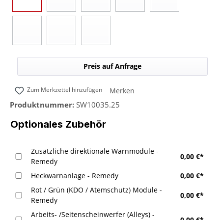
Blau
Gelb
Rot
Grün
Blau/Gelb (umsc
(Diese Option ist zurzeit nicht verfügbar.)
(Diese Option ist zurzeit nicht verfügbar.)
(Diese Option ist zurzeit nicht 
(Diese Option ist z
Blau/Rot (umschaltbar)
Blau/Grün (umschaltbar)
Blau/Weiß (umschaltbar)
(Diese Option ist zurzeit nicht verfügbar.)
(Diese Option ist zurzeit nicht verfügbar.)
(Diese Option ist zurzeit nicht verfügbar.)
Preis auf Anfrage
Zum Merkzettel hinzufügen
Merken
Produktnummer:
SW10035.25
Optionales Zubehör
Zusätzliche direktionale Warnmodule -
0,00 €*
Remedy
Heckwarnanlage - Remedy
0,00 €*
Rot / Grün (KDO / Atemschutz) Module -
0,00 €*
Remedy
Arbeits- /Seitenscheinwerfer (Alleys) -
0,00 €*