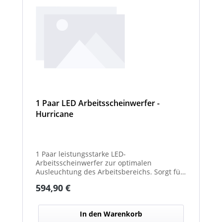
1 Paar LED Arbeitsscheinwerfer -
Hurricane
1 Paar leistungsstarke LED-
Arbeitsscheinwerfer zur optimalen
Ausleuchtung des Arbeitsbereichs. Sorgt für
eine hohe Lichtleistung und verbesserte
Regulärer Preis:
594,90 €
Sicht bei Dunkelheit oder schlechten
Witterungsverhältnissen. Ideal für den
Einsatz an Arbeits-, Kommunal- und
In den Warenkorb
Sonderfahrzeugen. Balkenbreiten mit