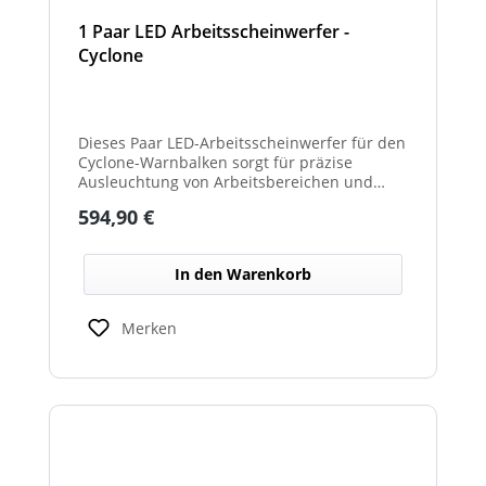
1 Paar LED Arbeitsscheinwerfer -
Cyclone
Dieses Paar LED-Arbeitsscheinwerfer für den
Cyclone-Warnbalken sorgt für präzise
Ausleuchtung von Arbeitsbereichen und
erhöht die Sichtbarkeit bei Dunkelheit oder
Regulärer Preis:
594,90 €
schlechten Lichtverhältnissen.
In den Warenkorb
Merken