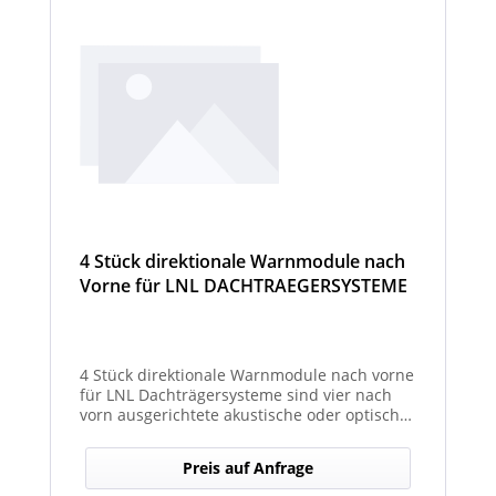
4 Stück direktionale Warnmodule nach
Vorne für LNL DACHTRAEGERSYSTEME
4 Stück direktionale Warnmodule nach vorne
für LNL Dachträgersysteme sind vier nach
vorn ausgerichtete akustische oder optische
Module, die an einem LNL-Dachträgersystem
befestigt werden, um in Fahrtrichtung
Preis auf Anfrage
gezielte Warnsignale abzugeben. Sie
erhöhen die Sicht- und Hörbarkeit von