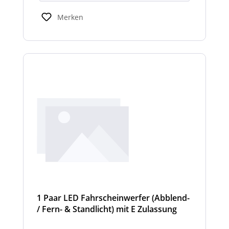
Scheinwerfermodulen können geringfügig
von den angegebenen Standardbreiten
Merken
abweichen. Modelle mit nur 2
Scheinwerfermodulen, können wahlweise
auch ein weißes Mittelteil (beleuchtet oder
unbeleuchtet) haben. Die max. Anzahl der
Scheinwerfermodule pro Balken beträgt 4
Stück (Kombinationen unterschiedlicher
Scheinwerfer möglich).
1 Paar LED Fahrscheinwerfer (Abblend-
/ Fern- & Standlicht) mit E Zulassung
und beheizter Linse für den