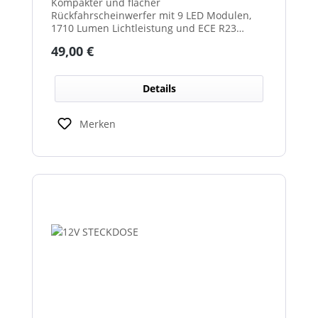
Kompakter und flacher
Rückfahrscheinwerfer mit 9 LED Modulen,
1710 Lumen Lichtleistung und ECE R23
Zulassung als Rückfahrscheinwerfer.
Regulärer Preis:
49,00 €
Details
Merken