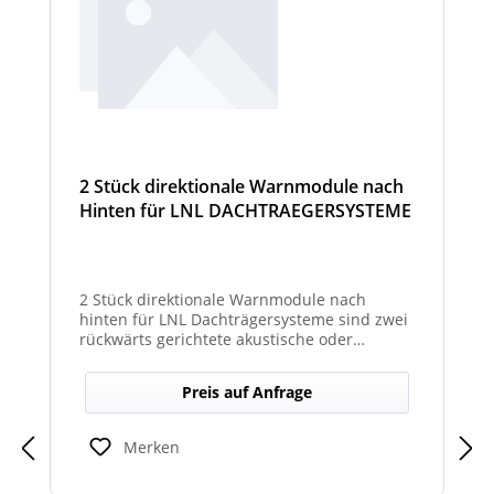
2 Stück direktionale Warnmodule nach
Hinten für LNL DACHTRAEGERSYSTEME
2 Stück direktionale Warnmodule nach
hinten für LNL Dachträgersysteme sind zwei
rückwärts gerichtete akustische oder
optische Module zur Montage am LNL-
Dachträger, die in Richtung Heck gezielte
Preis auf Anfrage
Warnsignale abgeben. Sie verbessern die
Sicht- und Hörbarkeit von Warnhinweisen
für den rückwärtigen Bereich und erhöhen
Merken
so die Sicherheit bei Rangier- oder
Einsatzsituationen.