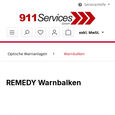
Service/Hilfe
alt springen
Warenkorb enthält 0 Pos
exkl. MwSt.
Optische Warnanlagen
Warnbalken
REMEDY Warnbalken
Bildergalerie überspringen