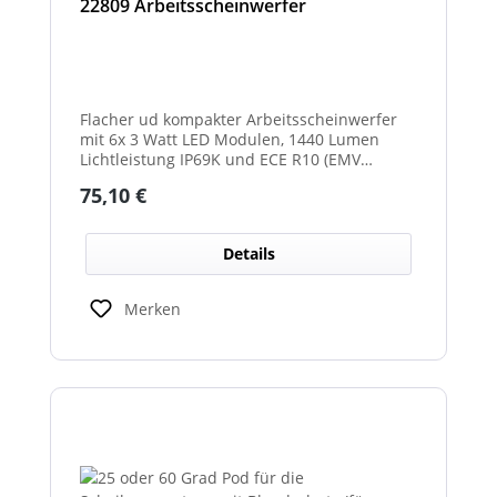
22809 Arbeitsscheinwerfer
Flacher ud kompakter Arbeitsscheinwerfer
mit 6x 3 Watt LED Modulen, 1440 Lumen
Lichtleistung IP69K und ECE R10 (EMV
geprüft) Zulassung. Zusätzlich verfügt der
Regulärer Preis:
75,10 €
Scheinwerfer auch über eine ECE R23
Zulassung und ist somit als
Rückfahrscheinwerfer im Geltungsbereich
Details
der StVO zugelassen.
Merken