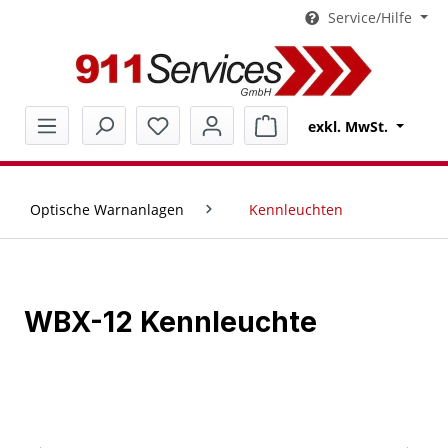
Service/Hilfe
alt springen
Warenkorb enthält 0 Pos
exkl. MwSt.
Optische Warnanlagen
Kennleuchten
WBX-12 Kennleuchte
Bildergalerie überspringen