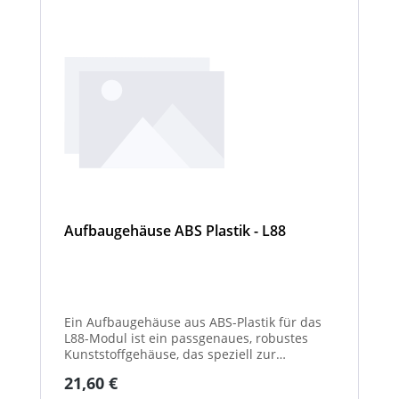
Aufbaugehäuse ABS Plastik - L88
Ein Aufbaugehäuse aus ABS-Plastik für das
L88-Modul ist ein passgenaues, robustes
Kunststoffgehäuse, das speziell zur
Aufnahme und sicheren Befestigung des
Regulärer Preis:
21,60 €
L88-LED-/Elektronikmoduls entwickelt wurde.