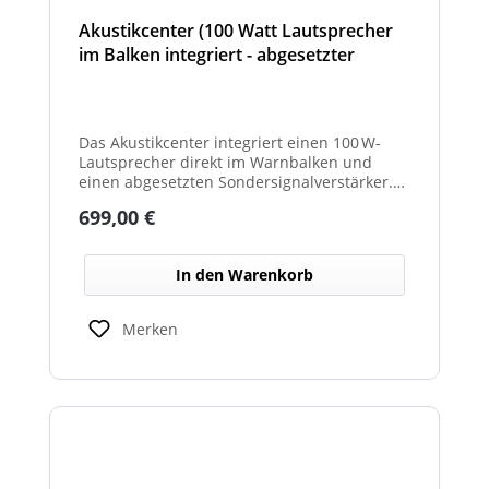
Akustikcenter (100 Watt Lautsprecher
im Balken integriert - abgesetzter
Sondersignalverstärker (AT, DIN
Tonfolge, etc...) - Cyclone
Das Akustikcenter integriert einen 100 W-
Lautsprecher direkt im Warnbalken und
einen abgesetzten Sondersignalverstärker.
Unterstützt verschiedene Tonfolgen wie AT,
Regulärer Preis:
699,00 €
DIN u. v. m. für effektive akustische
Warnsignale.
In den Warenkorb
Merken