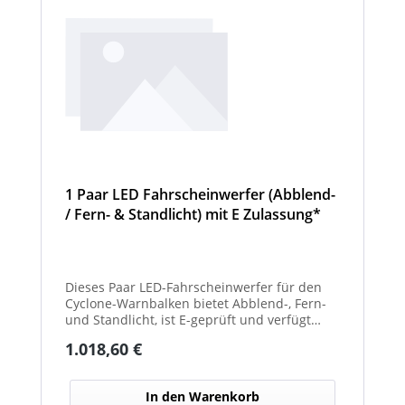
1 Paar LED Fahrscheinwerfer (Abblend-
/ Fern- & Standlicht) mit E Zulassung*
und beheizter Linse für den
Winterdienst - Cyclone
Dieses Paar LED-Fahrscheinwerfer für den
Cyclone-Warnbalken bietet Abblend-, Fern-
und Standlicht, ist E-geprüft und verfügt
über beheizte Linsen, ideal für sicheren
Regulärer Preis:
1.018,60 €
Einsatz im Winterdienst.
In den Warenkorb