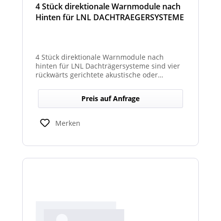
4 Stück direktionale Warnmodule nach
Hinten für LNL DACHTRAEGERSYSTEME
4 Stück direktionale Warnmodule nach
hinten für LNL Dachträgersysteme sind vier
rückwärts gerichtete akustische oder
optische Module, die am Dachträgersystem
montiert werden, um gezielte Warnsignale
Preis auf Anfrage
nach hinten auszugeben. Sie verbessern die
Sicht‑ und Hörbarkeit von Warnhinweisen im
Heckbereich und erhöhen so die Sicherheit
Merken
bei Rückwärts‑ oder Einsatzfahrten.