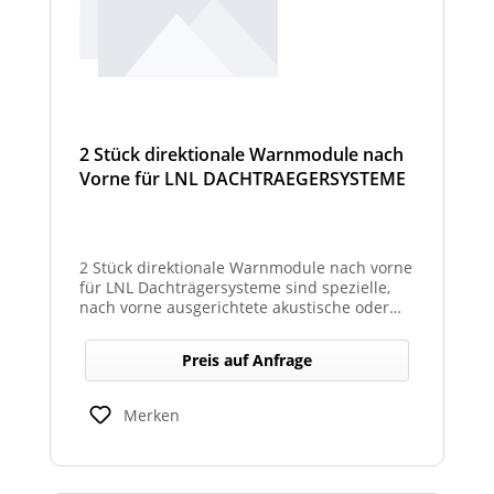
2 Stück direktionale Warnmodule nach
Vorne für LNL DACHTRAEGERSYSTEME
2 Stück direktionale Warnmodule nach vorne
für LNL Dachträgersysteme sind spezielle,
nach vorne ausgerichtete akustische oder
optische Warnmodule, die am Dachträger
montiert werden, um in Fahrtrichtung
Preis auf Anfrage
gezielte Warnsignale auszugeben. Sie
erhöhen die Sicht- und Hörbarkeit kritischer
Hinweise für Fahrer und Umfeld und sind
Merken
kompatibel mit den LNL-Trägersystemen zur
verbesserten Sicherheit bei Arbeits- oder
Einsatzfahrten.