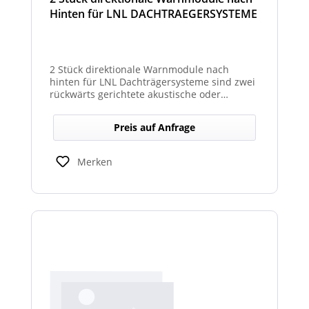
Hinten für LNL DACHTRAEGERSYSTEME
2 Stück direktionale Warnmodule nach
hinten für LNL Dachträgersysteme sind zwei
rückwärts gerichtete akustische oder
optische Module zur Montage am LNL-
Dachträger, die in Richtung Heck gezielte
Preis auf Anfrage
Warnsignale abgeben. Sie verbessern die
Sicht- und Hörbarkeit von Warnhinweisen
für den rückwärtigen Bereich und erhöhen
Merken
so die Sicherheit bei Rangier- oder
Einsatzsituationen.