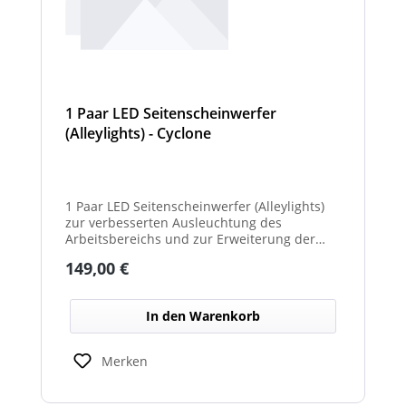
1 Paar LED Seitenscheinwerfer
(Alleylights) - Cyclone
1 Paar LED Seitenscheinwerfer (Alleylights)
zur verbesserten Ausleuchtung des
Arbeitsbereichs und zur Erweiterung der
Warnwirkung des Cyclone Warnbalkens.
Regulärer Preis:
149,00 €
In den Warenkorb
Merken