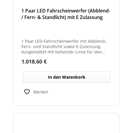
1 Paar LED Fahrscheinwerfer (Abblend-
/ Fern- & Standlicht) mit E Zulassung
und beheizter Linse für den
Winterdienst - Hurricane
1 Paar LED-Fahrscheinwerfer mit Abblend-,
Fern- und Standlicht sowie E-Zulassung.
Ausgestattet mit beheizter Linse für den
Einsatz im Winterdienst und bei schwierigen
Regulärer Preis:
1.018,60 €
Witterungsbedingungen. Ideal zur sicheren
Ausleuchtung von Straßen und
Arbeitsbereichen bei allen Fahrzeugtypen.
In den Warenkorb
Balkenbreiten mit Scheinwerfermodulen
können geringfügig von den angegebenen
Standardbreiten abweichen. Modelle mit nur
Merken
2 Scheinwerfermodulen, können wahlweise
auch ein weißes Mittelteil (beleuchtet oder
unbeleuchtet) haben. Die max. Anzahl der
Scheinwerfermodule pro Balken beträgt 4
Stück (Kombinationen unterschiedlicher
Scheinwerfer möglich)