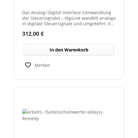
Das Analog / Digital Interface (Umwandlung
der Steuersignale) – VigiLink wandelt analoge
in digitale Steuersignale und umgekehrt. Es
ermöglicht die reibungslose Kommunikation
Regulärer Preis:
312,00 €
zwischen verschiedenen
Systemkomponenten. Dadurch wird die
Integration unterschiedlicher Signaltypen im
In den Warenkorb
Netzwerk erleichtert.
Merken