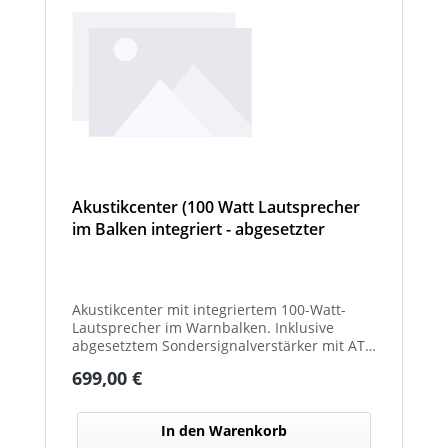
Akustikcenter (100 Watt Lautsprecher
im Balken integriert - abgesetzter
Sondersignalverstärker (AT, DIN
Tonfolge, etc...) - Hurricane
Akustikcenter mit integriertem 100-Watt-
Lautsprecher im Warnbalken. Inklusive
abgesetztem Sondersignalverstärker mit AT-
und DIN-Tonfolgen. Ideal zur akustischen
Regulärer Preis:
699,00 €
Absicherung von Einsatz- und
Sonderfahrzeugen.
In den Warenkorb