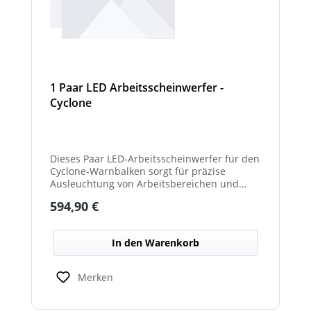
1 Paar LED Arbeitsscheinwerfer -
Cyclone
Dieses Paar LED-Arbeitsscheinwerfer für den
Cyclone-Warnbalken sorgt für präzise
Ausleuchtung von Arbeitsbereichen und
erhöht die Sichtbarkeit bei Dunkelheit oder
Regulärer Preis:
594,90 €
schlechten Lichtverhältnissen.
In den Warenkorb
Merken