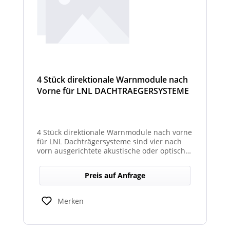
4 Stück direktionale Warnmodule nach
Vorne für LNL DACHTRAEGERSYSTEME
4 Stück direktionale Warnmodule nach vorne
für LNL Dachträgersysteme sind vier nach
vorn ausgerichtete akustische oder optische
Module, die an einem LNL-Dachträgersystem
befestigt werden, um in Fahrtrichtung
Preis auf Anfrage
gezielte Warnsignale abzugeben. Sie
erhöhen die Sicht- und Hörbarkeit von
Warnhinweisen für Fahrer und Umfeld und
Merken
verbessern so die Sicherheit bei Einsatz-
oder Arbeitsfahrten.