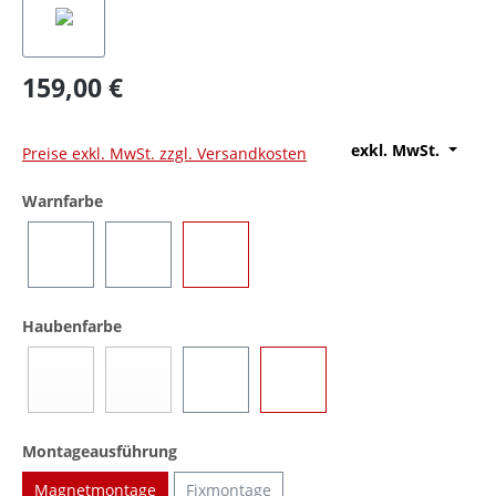
159,00 €
exkl. MwSt.
Preise exkl. MwSt. zzgl. Versandkosten
auswählen
Warnfarbe
Blau
Gelb
Rot
auswählen
Haubenfarbe
Blau
Gelb
Rot
Transparent
(Diese Option ist zurzeit nicht verfügbar.)
(Diese Option ist zurzeit nicht verfügbar.)
auswählen
Montageausführung
Magnetmontage
Fixmontage