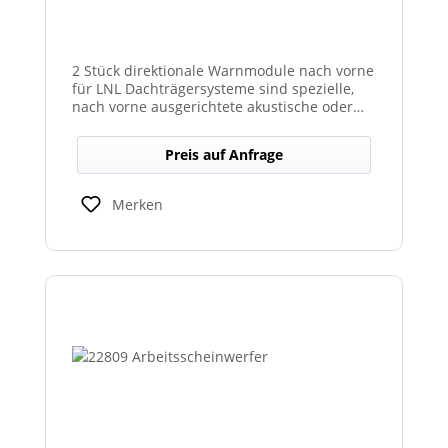
2 Stück direktionale Warnmodule nach vorne
für LNL Dachträgersysteme sind spezielle,
nach vorne ausgerichtete akustische oder
optische Warnmodule, die am Dachträger
montiert werden, um in Fahrtrichtung
Preis auf Anfrage
gezielte Warnsignale auszugeben. Sie
erhöhen die Sicht- und Hörbarkeit kritischer
Hinweise für Fahrer und Umfeld und sind
Merken
kompatibel mit den LNL-Trägersystemen zur
verbesserten Sicherheit bei Arbeits- oder
Einsatzfahrten.