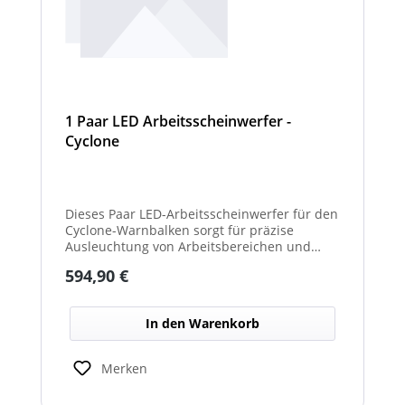
1 Paar LED Arbeitsscheinwerfer -
Cyclone
Dieses Paar LED-Arbeitsscheinwerfer für den
Cyclone-Warnbalken sorgt für präzise
Ausleuchtung von Arbeitsbereichen und
erhöht die Sichtbarkeit bei Dunkelheit oder
Regulärer Preis:
594,90 €
schlechten Lichtverhältnissen.
In den Warenkorb
Merken