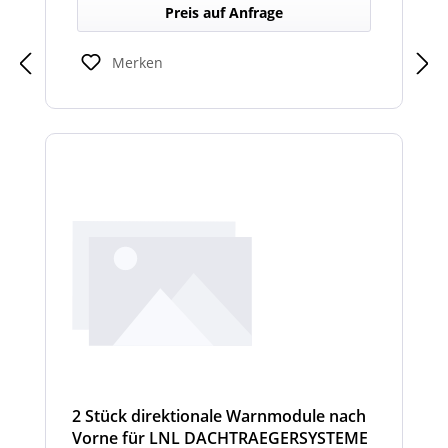
Dachträger, die in Richtung Heck gezielte
Preis auf Anfrage
Warnsignale abgeben. Sie verbessern die
Sicht- und Hörbarkeit von Warnhinweisen
für den rückwärtigen Bereich und erhöhen
Merken
so die Sicherheit bei Rangier- oder
Einsatzsituationen.
2 Stück direktionale Warnmodule nach
Vorne für LNL DACHTRAEGERSYSTEME