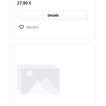
Regulärer Preis:
27,80 €
Details
Merken