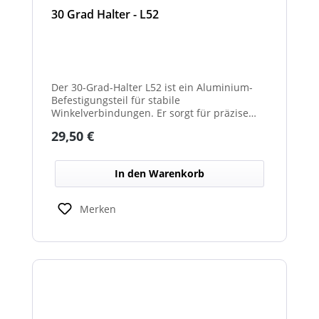
30 Grad Halter - L52
Der 30-Grad-Halter L52 ist ein Aluminium-
Befestigungsteil für stabile
Winkelverbindungen. Er sorgt für präzise
30°-Ausrichtungen zwischen Bauteilen.
Regulärer Preis:
29,50 €
Durch das leichte, korrosionsbeständige
Material eignet er sich für vielseitige
Anwendungen.
In den Warenkorb
Merken