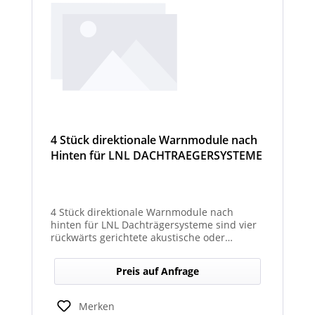
4 Stück direktionale Warnmodule nach
Hinten für LNL DACHTRAEGERSYSTEME
4 Stück direktionale Warnmodule nach
hinten für LNL Dachträgersysteme sind vier
rückwärts gerichtete akustische oder
optische Module, die am Dachträgersystem
montiert werden, um gezielte Warnsignale
Preis auf Anfrage
nach hinten auszugeben. Sie verbessern die
Sicht‑ und Hörbarkeit von Warnhinweisen im
Heckbereich und erhöhen so die Sicherheit
Merken
bei Rückwärts‑ oder Einsatzfahrten.