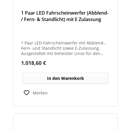
1 Paar LED Fahrscheinwerfer (Abblend-
/ Fern- & Standlicht) mit E Zulassung
und beheizter Linse für den
Winterdienst - Hurricane
1 Paar LED-Fahrscheinwerfer mit Abblend-,
Fern- und Standlicht sowie E-Zulassung.
Ausgestattet mit beheizter Linse für den
Einsatz im Winterdienst und bei schwierigen
Regulärer Preis:
1.018,60 €
Witterungsbedingungen. Ideal zur sicheren
Ausleuchtung von Straßen und
Arbeitsbereichen bei allen Fahrzeugtypen.
In den Warenkorb
Balkenbreiten mit Scheinwerfermodulen
können geringfügig von den angegebenen
Standardbreiten abweichen. Modelle mit nur
Merken
2 Scheinwerfermodulen, können wahlweise
auch ein weißes Mittelteil (beleuchtet oder
unbeleuchtet) haben. Die max. Anzahl der
Scheinwerfermodule pro Balken beträgt 4
Stück (Kombinationen unterschiedlicher
Scheinwerfer möglich)