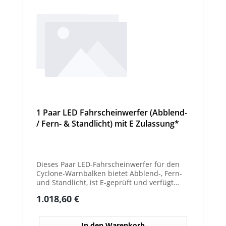
1 Paar LED Fahrscheinwerfer (Abblend-
/ Fern- & Standlicht) mit E Zulassung*
und beheizter Linse für den
Winterdienst - Cyclone
Dieses Paar LED-Fahrscheinwerfer für den
Cyclone-Warnbalken bietet Abblend-, Fern-
und Standlicht, ist E-geprüft und verfügt
über beheizte Linsen, ideal für sicheren
Regulärer Preis:
1.018,60 €
Einsatz im Winterdienst.
In den Warenkorb