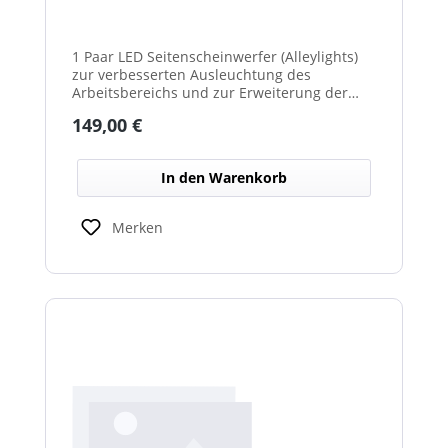
1 Paar LED Seitenscheinwerfer (Alleylights)
zur verbesserten Ausleuchtung des
Arbeitsbereichs und zur Erweiterung der
Warnwirkung des Cyclone Warnbalkens.
Regulärer Preis:
149,00 €
In den Warenkorb
Merken