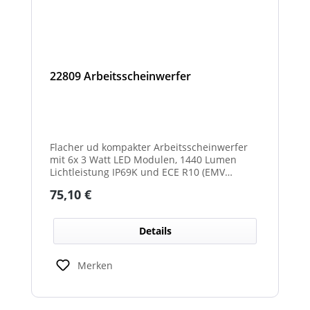
22809 Arbeitsscheinwerfer
Flacher ud kompakter Arbeitsscheinwerfer
mit 6x 3 Watt LED Modulen, 1440 Lumen
Lichtleistung IP69K und ECE R10 (EMV
geprüft) Zulassung. Zusätzlich verfügt der
Regulärer Preis:
75,10 €
Scheinwerfer auch über eine ECE R23
Zulassung und ist somit als
Rückfahrscheinwerfer im Geltungsbereich
Details
der StVO zugelassen.
Merken