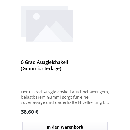
6 Grad Ausgleichskeil
(Gummiunterlage)
Der 6 Grad Ausgleichskeil aus hochwertigem,
belastbarem Gummi sorgt für eine
zuverlässige und dauerhafte Nivellierung bei
unterschiedlichsten Anwendungen. Mit
Regulärer Preis:
38,60 €
seinem festen Neigungswinkel von 6° gleicht
er Unebenheiten schnell und effektiv aus –
ideal für Maschinen, Möbel, Konstruktionen
In den Warenkorb
oder technische Installationen. Das robuste