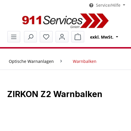
Service/Hilfe
alt springen
Warenkorb enthält 0 Pos
exkl. MwSt.
Optische Warnanlagen
Warnbalken
ZIRKON Z2 Warnbalken
Bildergalerie überspringen