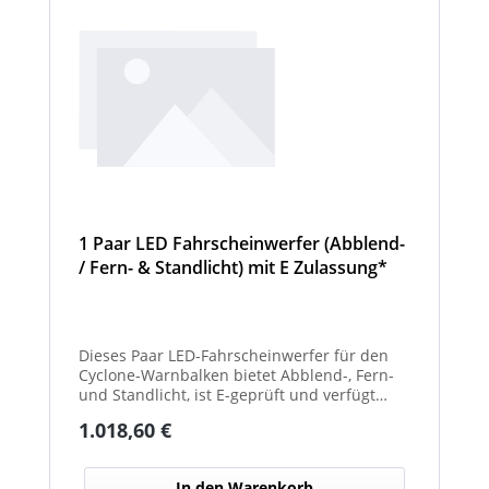
1 Paar LED Fahrscheinwerfer (Abblend-
/ Fern- & Standlicht) mit E Zulassung*
und beheizter Linse für den
Winterdienst - Cyclone
Dieses Paar LED-Fahrscheinwerfer für den
Cyclone-Warnbalken bietet Abblend-, Fern-
und Standlicht, ist E-geprüft und verfügt
über beheizte Linsen, ideal für sicheren
Regulärer Preis:
1.018,60 €
Einsatz im Winterdienst.
In den Warenkorb