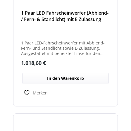
1 Paar LED Fahrscheinwerfer (Abblend-
/ Fern- & Standlicht) mit E Zulassung
und beheizter Linse für den
Winterdienst - Hurricane
1 Paar LED-Fahrscheinwerfer mit Abblend-,
Fern- und Standlicht sowie E-Zulassung.
Ausgestattet mit beheizter Linse für den
Einsatz im Winterdienst und bei schwierigen
Regulärer Preis:
1.018,60 €
Witterungsbedingungen. Ideal zur sicheren
Ausleuchtung von Straßen und
Arbeitsbereichen bei allen Fahrzeugtypen.
In den Warenkorb
Balkenbreiten mit Scheinwerfermodulen
können geringfügig von den angegebenen
Standardbreiten abweichen. Modelle mit nur
Merken
2 Scheinwerfermodulen, können wahlweise
auch ein weißes Mittelteil (beleuchtet oder
unbeleuchtet) haben. Die max. Anzahl der
Scheinwerfermodule pro Balken beträgt 4
Stück (Kombinationen unterschiedlicher
Scheinwerfer möglich)