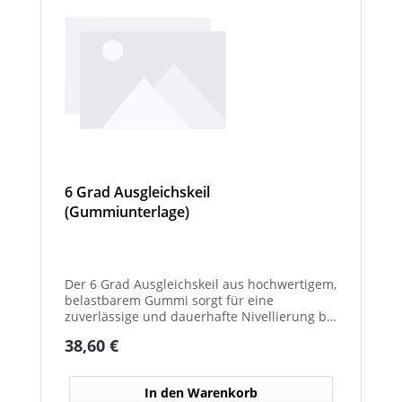
6 Grad Ausgleichskeil
(Gummiunterlage)
Der 6 Grad Ausgleichskeil aus hochwertigem,
belastbarem Gummi sorgt für eine
zuverlässige und dauerhafte Nivellierung bei
unterschiedlichsten Anwendungen. Mit
Regulärer Preis:
38,60 €
seinem festen Neigungswinkel von 6° gleicht
er Unebenheiten schnell und effektiv aus –
ideal für Maschinen, Möbel, Konstruktionen
In den Warenkorb
oder technische Installationen. Das robuste