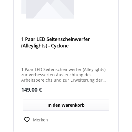
1 Paar LED Seitenscheinwerfer
(Alleylights) - Cyclone
1 Paar LED Seitenscheinwerfer (Alleylights)
zur verbesserten Ausleuchtung des
Arbeitsbereichs und zur Erweiterung der
Warnwirkung des Cyclone Warnbalkens.
Regulärer Preis:
149,00 €
In den Warenkorb
Merken