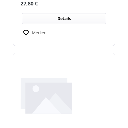
Regulärer Preis:
27,80 €
Details
Merken