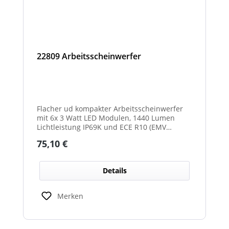
22809 Arbeitsscheinwerfer
Flacher ud kompakter Arbeitsscheinwerfer
mit 6x 3 Watt LED Modulen, 1440 Lumen
Lichtleistung IP69K und ECE R10 (EMV
geprüft) Zulassung. Zusätzlich verfügt der
Regulärer Preis:
75,10 €
Scheinwerfer auch über eine ECE R23
Zulassung und ist somit als
Rückfahrscheinwerfer im Geltungsbereich
Details
der StVO zugelassen.
Merken