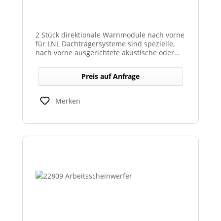
2 Stück direktionale Warnmodule nach vorne
für LNL Dachträgersysteme sind spezielle,
nach vorne ausgerichtete akustische oder
optische Warnmodule, die am Dachträger
montiert werden, um in Fahrtrichtung
Preis auf Anfrage
gezielte Warnsignale auszugeben. Sie
erhöhen die Sicht- und Hörbarkeit kritischer
Hinweise für Fahrer und Umfeld und sind
Merken
kompatibel mit den LNL-Trägersystemen zur
verbesserten Sicherheit bei Arbeits- oder
Einsatzfahrten.