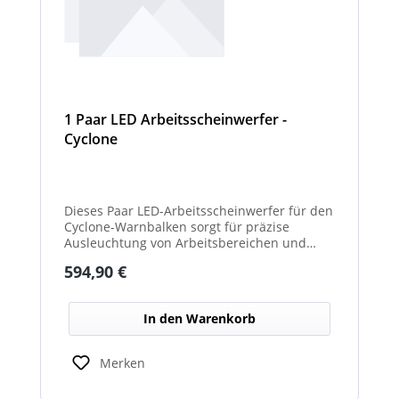
1 Paar LED Arbeitsscheinwerfer -
Cyclone
Dieses Paar LED-Arbeitsscheinwerfer für den
Cyclone-Warnbalken sorgt für präzise
Ausleuchtung von Arbeitsbereichen und
erhöht die Sichtbarkeit bei Dunkelheit oder
Regulärer Preis:
594,90 €
schlechten Lichtverhältnissen.
In den Warenkorb
Merken