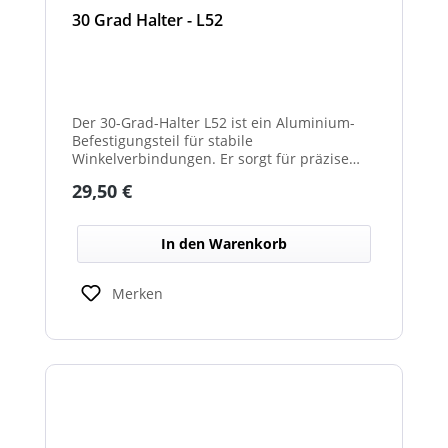
30 Grad Halter - L52
Der 30-Grad-Halter L52 ist ein Aluminium-
Befestigungsteil für stabile
Winkelverbindungen. Er sorgt für präzise
30°-Ausrichtungen zwischen Bauteilen.
Regulärer Preis:
29,50 €
Durch das leichte, korrosionsbeständige
Material eignet er sich für vielseitige
Anwendungen.
In den Warenkorb
Merken