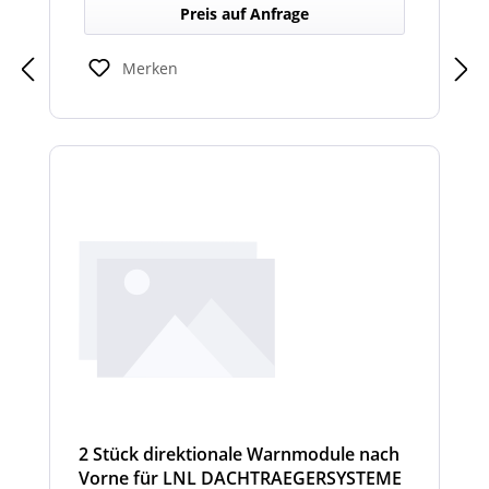
Dachträger, die in Richtung Heck gezielte
Preis auf Anfrage
Warnsignale abgeben. Sie verbessern die
Sicht- und Hörbarkeit von Warnhinweisen
für den rückwärtigen Bereich und erhöhen
Merken
so die Sicherheit bei Rangier- oder
Einsatzsituationen.
2 Stück direktionale Warnmodule nach
Vorne für LNL DACHTRAEGERSYSTEME