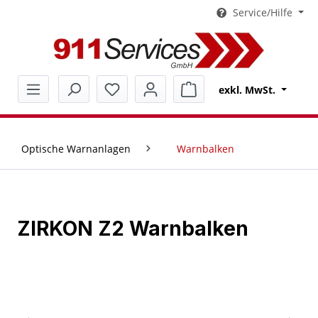
Service/Hilfe
alt springen
Warenkorb enthält 0 Pos
exkl. MwSt.
Optische Warnanlagen
Warnbalken
ZIRKON Z2 Warnbalken
Bildergalerie überspringen