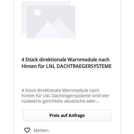
4 Stück direktionale Warnmodule nach
Hinten für LNL DACHTRAEGERSYSTEME
4 Stück direktionale Warnmodule nach
hinten für LNL Dachträgersysteme sind vier
rückwärts gerichtete akustische oder
optische Module, die am Dachträgersystem
montiert werden, um gezielte Warnsignale
Preis auf Anfrage
nach hinten auszugeben. Sie verbessern die
Sicht‑ und Hörbarkeit von Warnhinweisen im
Heckbereich und erhöhen so die Sicherheit
Merken
bei Rückwärts‑ oder Einsatzfahrten.