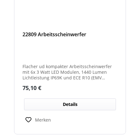
22809 Arbeitsscheinwerfer
Flacher ud kompakter Arbeitsscheinwerfer
mit 6x 3 Watt LED Modulen, 1440 Lumen
Lichtleistung IP69K und ECE R10 (EMV
geprüft) Zulassung. Zusätzlich verfügt der
Regulärer Preis:
75,10 €
Scheinwerfer auch über eine ECE R23
Zulassung und ist somit als
Rückfahrscheinwerfer im Geltungsbereich
Details
der StVO zugelassen.
Merken