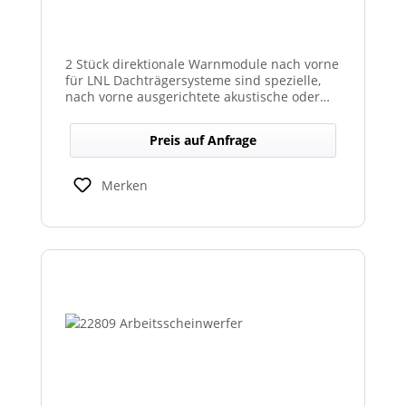
2 Stück direktionale Warnmodule nach vorne
für LNL Dachträgersysteme sind spezielle,
nach vorne ausgerichtete akustische oder
optische Warnmodule, die am Dachträger
montiert werden, um in Fahrtrichtung
Preis auf Anfrage
gezielte Warnsignale auszugeben. Sie
erhöhen die Sicht- und Hörbarkeit kritischer
Hinweise für Fahrer und Umfeld und sind
Merken
kompatibel mit den LNL-Trägersystemen zur
verbesserten Sicherheit bei Arbeits- oder
Einsatzfahrten.