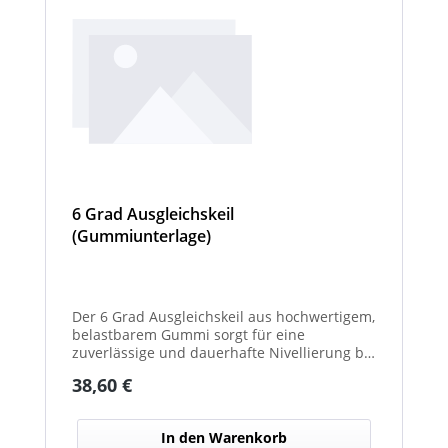
6 Grad Ausgleichskeil
(Gummiunterlage)
Der 6 Grad Ausgleichskeil aus hochwertigem,
belastbarem Gummi sorgt für eine
zuverlässige und dauerhafte Nivellierung bei
unterschiedlichsten Anwendungen. Mit
Regulärer Preis:
38,60 €
seinem festen Neigungswinkel von 6° gleicht
er Unebenheiten schnell und effektiv aus –
ideal für Maschinen, Möbel, Konstruktionen
In den Warenkorb
oder technische Installationen. Das robuste