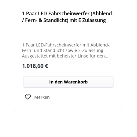
1 Paar LED Fahrscheinwerfer (Abblend-
/ Fern- & Standlicht) mit E Zulassung
und beheizter Linse für den
Winterdienst - Hurricane
1 Paar LED-Fahrscheinwerfer mit Abblend-,
Fern- und Standlicht sowie E-Zulassung.
Ausgestattet mit beheizter Linse für den
Einsatz im Winterdienst und bei schwierigen
Regulärer Preis:
1.018,60 €
Witterungsbedingungen. Ideal zur sicheren
Ausleuchtung von Straßen und
Arbeitsbereichen bei allen Fahrzeugtypen.
In den Warenkorb
Balkenbreiten mit Scheinwerfermodulen
können geringfügig von den angegebenen
Standardbreiten abweichen. Modelle mit nur
Merken
2 Scheinwerfermodulen, können wahlweise
auch ein weißes Mittelteil (beleuchtet oder
unbeleuchtet) haben. Die max. Anzahl der
Scheinwerfermodule pro Balken beträgt 4
Stück (Kombinationen unterschiedlicher
Scheinwerfer möglich)