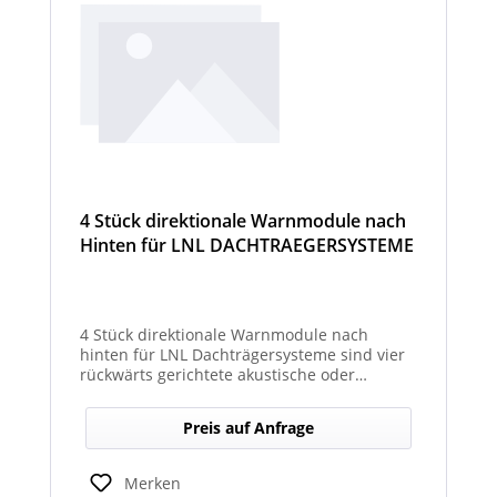
4 Stück direktionale Warnmodule nach
Hinten für LNL DACHTRAEGERSYSTEME
4 Stück direktionale Warnmodule nach
hinten für LNL Dachträgersysteme sind vier
rückwärts gerichtete akustische oder
optische Module, die am Dachträgersystem
montiert werden, um gezielte Warnsignale
Preis auf Anfrage
nach hinten auszugeben. Sie verbessern die
Sicht‑ und Hörbarkeit von Warnhinweisen im
Heckbereich und erhöhen so die Sicherheit
Merken
bei Rückwärts‑ oder Einsatzfahrten.