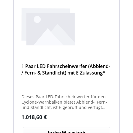
1 Paar LED Fahrscheinwerfer (Abblend-
/ Fern- & Standlicht) mit E Zulassung*
und beheizter Linse für den
Winterdienst - Cyclone
Dieses Paar LED-Fahrscheinwerfer für den
Cyclone-Warnbalken bietet Abblend-, Fern-
und Standlicht, ist E-geprüft und verfügt
über beheizte Linsen, ideal für sicheren
Regulärer Preis:
1.018,60 €
Einsatz im Winterdienst.
In den Warenkorb