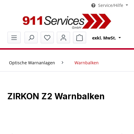
Service/Hilfe
alt springen
Warenkorb enthält 0 Pos
exkl. MwSt.
Optische Warnanlagen
Warnbalken
ZIRKON Z2 Warnbalken
Bildergalerie überspringen