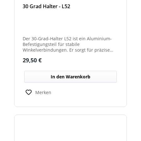
30 Grad Halter - L52
Der 30-Grad-Halter L52 ist ein Aluminium-
Befestigungsteil für stabile
Winkelverbindungen. Er sorgt für präzise
30°-Ausrichtungen zwischen Bauteilen.
Regulärer Preis:
29,50 €
Durch das leichte, korrosionsbeständige
Material eignet er sich für vielseitige
Anwendungen.
In den Warenkorb
Merken