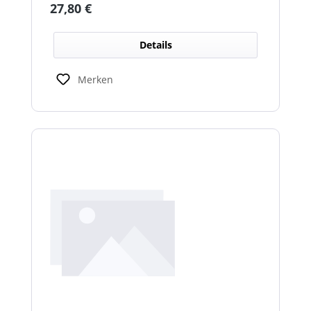
Regulärer Preis:
27,80 €
Details
Merken