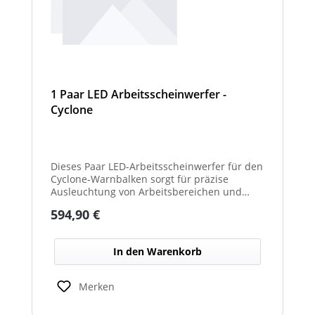
1 Paar LED Arbeitsscheinwerfer -
Cyclone
Dieses Paar LED-Arbeitsscheinwerfer für den
Cyclone-Warnbalken sorgt für präzise
Ausleuchtung von Arbeitsbereichen und
erhöht die Sichtbarkeit bei Dunkelheit oder
Regulärer Preis:
594,90 €
schlechten Lichtverhältnissen.
In den Warenkorb
Merken