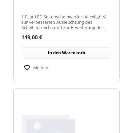
1 Paar LED Seitenscheinwerfer (Alleylights)
zur verbesserten Ausleuchtung des
Arbeitsbereichs und zur Erweiterung der
Warnwirkung des Cyclone Warnbalkens.
Regulärer Preis:
149,00 €
In den Warenkorb
Merken