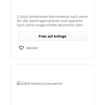
2 Stück direktionale Warnmodule nach vorne
für LNL Dachträgersysteme sind spezielle,
nach vorne ausgerichtete akustische oder
optische Warnmodule, die am Dachträger
montiert werden, um in Fahrtrichtung
Preis auf Anfrage
gezielte Warnsignale auszugeben. Sie
erhöhen die Sicht- und Hörbarkeit kritischer
Hinweise für Fahrer und Umfeld und sind
Merken
kompatibel mit den LNL-Trägersystemen zur
verbesserten Sicherheit bei Arbeits- oder
Einsatzfahrten.