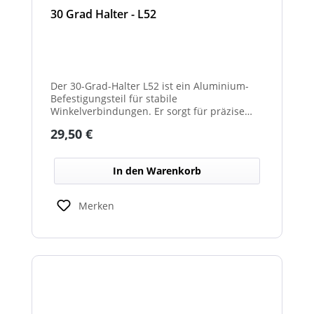
30 Grad Halter - L52
Der 30-Grad-Halter L52 ist ein Aluminium-
Befestigungsteil für stabile
Winkelverbindungen. Er sorgt für präzise
30°-Ausrichtungen zwischen Bauteilen.
Regulärer Preis:
29,50 €
Durch das leichte, korrosionsbeständige
Material eignet er sich für vielseitige
Anwendungen.
In den Warenkorb
Merken