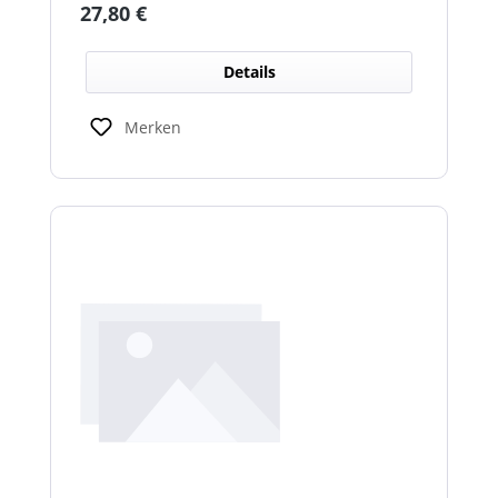
Regulärer Preis:
27,80 €
Details
Merken