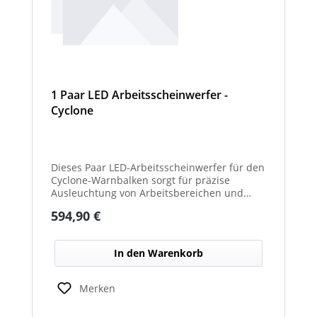
1 Paar LED Arbeitsscheinwerfer -
Cyclone
Dieses Paar LED-Arbeitsscheinwerfer für den
Cyclone-Warnbalken sorgt für präzise
Ausleuchtung von Arbeitsbereichen und
erhöht die Sichtbarkeit bei Dunkelheit oder
Regulärer Preis:
594,90 €
schlechten Lichtverhältnissen.
In den Warenkorb
Merken