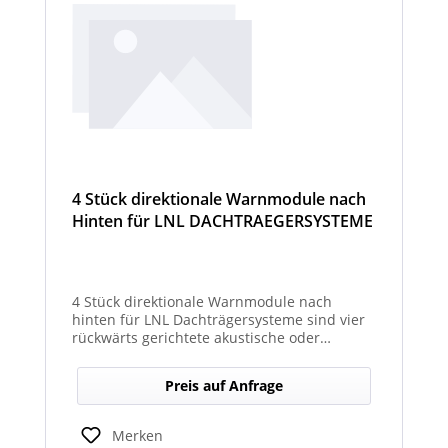
4 Stück direktionale Warnmodule nach
Hinten für LNL DACHTRAEGERSYSTEME
4 Stück direktionale Warnmodule nach
hinten für LNL Dachträgersysteme sind vier
rückwärts gerichtete akustische oder
optische Module, die am Dachträgersystem
montiert werden, um gezielte Warnsignale
Preis auf Anfrage
nach hinten auszugeben. Sie verbessern die
Sicht‑ und Hörbarkeit von Warnhinweisen im
Heckbereich und erhöhen so die Sicherheit
Merken
bei Rückwärts‑ oder Einsatzfahrten.