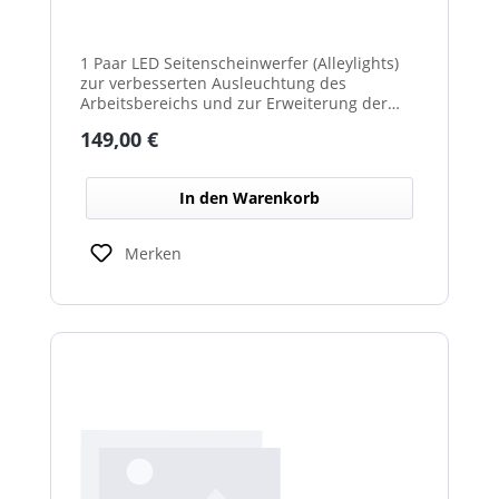
1 Paar LED Seitenscheinwerfer (Alleylights)
zur verbesserten Ausleuchtung des
Arbeitsbereichs und zur Erweiterung der
Warnwirkung des Cyclone Warnbalkens.
Regulärer Preis:
149,00 €
In den Warenkorb
Merken