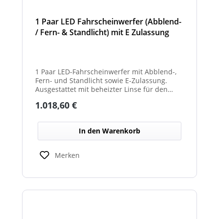
1 Paar LED Fahrscheinwerfer (Abblend-
/ Fern- & Standlicht) mit E Zulassung
und beheizter Linse für den
Winterdienst - Hurricane
1 Paar LED-Fahrscheinwerfer mit Abblend-,
Fern- und Standlicht sowie E-Zulassung.
Ausgestattet mit beheizter Linse für den
Einsatz im Winterdienst und bei schwierigen
Regulärer Preis:
1.018,60 €
Witterungsbedingungen. Ideal zur sicheren
Ausleuchtung von Straßen und
Arbeitsbereichen bei allen Fahrzeugtypen.
In den Warenkorb
Balkenbreiten mit Scheinwerfermodulen
können geringfügig von den angegebenen
Standardbreiten abweichen. Modelle mit nur
Merken
2 Scheinwerfermodulen, können wahlweise
auch ein weißes Mittelteil (beleuchtet oder
unbeleuchtet) haben. Die max. Anzahl der
Scheinwerfermodule pro Balken beträgt 4
Stück (Kombinationen unterschiedlicher
Scheinwerfer möglich)