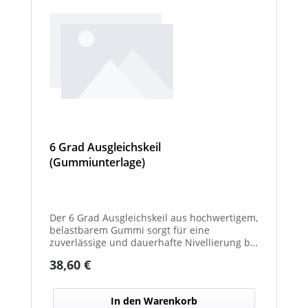
6 Grad Ausgleichskeil
(Gummiunterlage)
Der 6 Grad Ausgleichskeil aus hochwertigem,
belastbarem Gummi sorgt für eine
zuverlässige und dauerhafte Nivellierung bei
unterschiedlichsten Anwendungen. Mit
Regulärer Preis:
38,60 €
seinem festen Neigungswinkel von 6° gleicht
er Unebenheiten schnell und effektiv aus –
ideal für Maschinen, Möbel, Konstruktionen
In den Warenkorb
oder technische Installationen. Das robuste