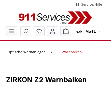
Service/Hilfe
alt springen
Warenkorb enthält 0 Pos
exkl. MwSt.
Optische Warnanlagen
Warnbalken
ZIRKON Z2 Warnbalken
Bildergalerie überspringen