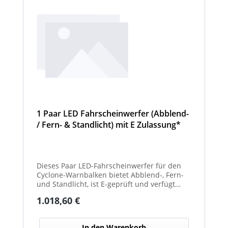
1 Paar LED Fahrscheinwerfer (Abblend-
/ Fern- & Standlicht) mit E Zulassung*
und beheizter Linse für den
Winterdienst - Cyclone
Dieses Paar LED-Fahrscheinwerfer für den
Cyclone-Warnbalken bietet Abblend-, Fern-
und Standlicht, ist E-geprüft und verfügt
über beheizte Linsen, ideal für sicheren
Regulärer Preis:
1.018,60 €
Einsatz im Winterdienst.
In den Warenkorb