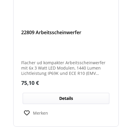
22809 Arbeitsscheinwerfer
Flacher ud kompakter Arbeitsscheinwerfer
mit 6x 3 Watt LED Modulen, 1440 Lumen
Lichtleistung IP69K und ECE R10 (EMV
geprüft) Zulassung. Zusätzlich verfügt der
Regulärer Preis:
75,10 €
Scheinwerfer auch über eine ECE R23
Zulassung und ist somit als
Rückfahrscheinwerfer im Geltungsbereich
Details
der StVO zugelassen.
Merken