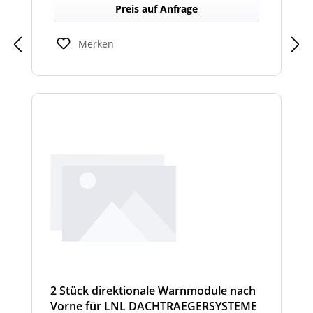
Dachträger, die in Richtung Heck gezielte
Preis auf Anfrage
Warnsignale abgeben. Sie verbessern die
Sicht- und Hörbarkeit von Warnhinweisen
für den rückwärtigen Bereich und erhöhen
Merken
so die Sicherheit bei Rangier- oder
Einsatzsituationen.
2 Stück direktionale Warnmodule nach
Vorne für LNL DACHTRAEGERSYSTEME