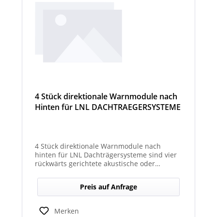
4 Stück direktionale Warnmodule nach
Hinten für LNL DACHTRAEGERSYSTEME
4 Stück direktionale Warnmodule nach
hinten für LNL Dachträgersysteme sind vier
rückwärts gerichtete akustische oder
optische Module, die am Dachträgersystem
montiert werden, um gezielte Warnsignale
Preis auf Anfrage
nach hinten auszugeben. Sie verbessern die
Sicht‑ und Hörbarkeit von Warnhinweisen im
Heckbereich und erhöhen so die Sicherheit
Merken
bei Rückwärts‑ oder Einsatzfahrten.