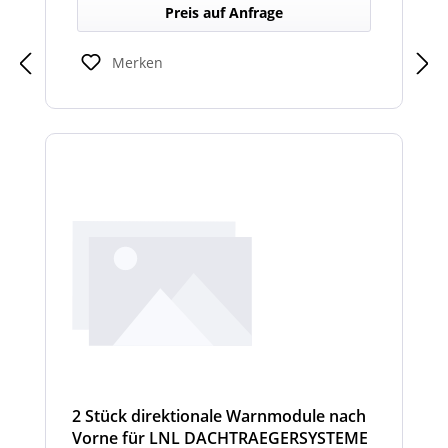
Dachträger, die in Richtung Heck gezielte
Preis auf Anfrage
Warnsignale abgeben. Sie verbessern die
Sicht- und Hörbarkeit von Warnhinweisen
für den rückwärtigen Bereich und erhöhen
Merken
so die Sicherheit bei Rangier- oder
Einsatzsituationen.
2 Stück direktionale Warnmodule nach
Vorne für LNL DACHTRAEGERSYSTEME