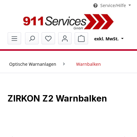
Service/Hilfe
alt springen
Warenkorb enthält 0 Pos
exkl. MwSt.
Optische Warnanlagen
Warnbalken
ZIRKON Z2 Warnbalken
Bildergalerie überspringen