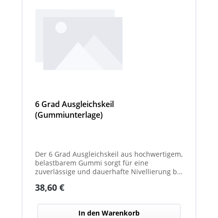
6 Grad Ausgleichskeil
(Gummiunterlage)
Der 6 Grad Ausgleichskeil aus hochwertigem,
belastbarem Gummi sorgt für eine
zuverlässige und dauerhafte Nivellierung bei
unterschiedlichsten Anwendungen. Mit
Regulärer Preis:
38,60 €
seinem festen Neigungswinkel von 6° gleicht
er Unebenheiten schnell und effektiv aus –
ideal für Maschinen, Möbel, Konstruktionen
In den Warenkorb
oder technische Installationen. Das robuste