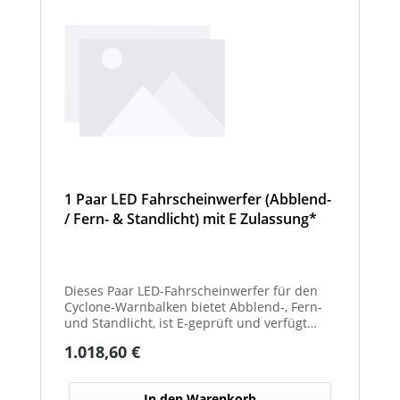
1 Paar LED Fahrscheinwerfer (Abblend-
/ Fern- & Standlicht) mit E Zulassung*
und beheizter Linse für den
Winterdienst - Cyclone
Dieses Paar LED-Fahrscheinwerfer für den
Cyclone-Warnbalken bietet Abblend-, Fern-
und Standlicht, ist E-geprüft und verfügt
über beheizte Linsen, ideal für sicheren
Regulärer Preis:
1.018,60 €
Einsatz im Winterdienst.
In den Warenkorb