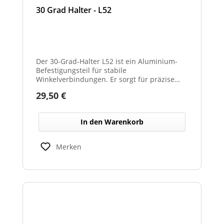
30 Grad Halter - L52
Der 30-Grad-Halter L52 ist ein Aluminium-
Befestigungsteil für stabile
Winkelverbindungen. Er sorgt für präzise
30°-Ausrichtungen zwischen Bauteilen.
Regulärer Preis:
29,50 €
Durch das leichte, korrosionsbeständige
Material eignet er sich für vielseitige
Anwendungen.
In den Warenkorb
Merken