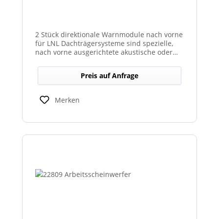
2 Stück direktionale Warnmodule nach vorne
für LNL Dachträgersysteme sind spezielle,
nach vorne ausgerichtete akustische oder
optische Warnmodule, die am Dachträger
montiert werden, um in Fahrtrichtung
Preis auf Anfrage
gezielte Warnsignale auszugeben. Sie
erhöhen die Sicht- und Hörbarkeit kritischer
Hinweise für Fahrer und Umfeld und sind
Merken
kompatibel mit den LNL-Trägersystemen zur
verbesserten Sicherheit bei Arbeits- oder
Einsatzfahrten.