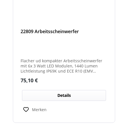
22809 Arbeitsscheinwerfer
Flacher ud kompakter Arbeitsscheinwerfer
mit 6x 3 Watt LED Modulen, 1440 Lumen
Lichtleistung IP69K und ECE R10 (EMV
geprüft) Zulassung. Zusätzlich verfügt der
Regulärer Preis:
75,10 €
Scheinwerfer auch über eine ECE R23
Zulassung und ist somit als
Rückfahrscheinwerfer im Geltungsbereich
Details
der StVO zugelassen.
Merken