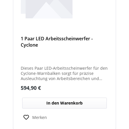
1 Paar LED Arbeitsscheinwerfer -
Cyclone
Dieses Paar LED-Arbeitsscheinwerfer für den
Cyclone-Warnbalken sorgt für präzise
Ausleuchtung von Arbeitsbereichen und
erhöht die Sichtbarkeit bei Dunkelheit oder
Regulärer Preis:
594,90 €
schlechten Lichtverhältnissen.
In den Warenkorb
Merken