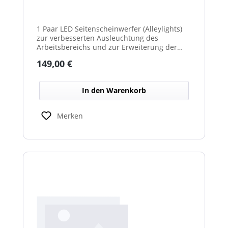
1 Paar LED Seitenscheinwerfer (Alleylights)
zur verbesserten Ausleuchtung des
Arbeitsbereichs und zur Erweiterung der
Warnwirkung des Cyclone Warnbalkens.
Regulärer Preis:
149,00 €
In den Warenkorb
Merken