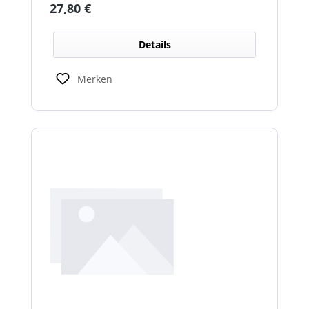
Regulärer Preis:
27,80 €
Details
Merken