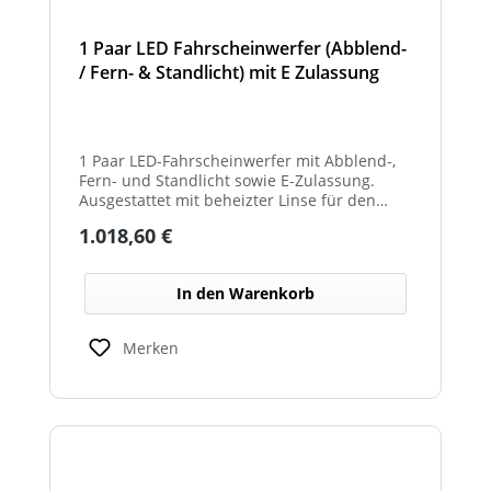
1 Paar LED Fahrscheinwerfer (Abblend-
/ Fern- & Standlicht) mit E Zulassung
und beheizter Linse für den
Winterdienst - Hurricane
1 Paar LED-Fahrscheinwerfer mit Abblend-,
Fern- und Standlicht sowie E-Zulassung.
Ausgestattet mit beheizter Linse für den
Einsatz im Winterdienst und bei schwierigen
Regulärer Preis:
1.018,60 €
Witterungsbedingungen. Ideal zur sicheren
Ausleuchtung von Straßen und
Arbeitsbereichen bei allen Fahrzeugtypen.
In den Warenkorb
Balkenbreiten mit Scheinwerfermodulen
können geringfügig von den angegebenen
Standardbreiten abweichen. Modelle mit nur
Merken
2 Scheinwerfermodulen, können wahlweise
auch ein weißes Mittelteil (beleuchtet oder
unbeleuchtet) haben. Die max. Anzahl der
Scheinwerfermodule pro Balken beträgt 4
Stück (Kombinationen unterschiedlicher
Scheinwerfer möglich)