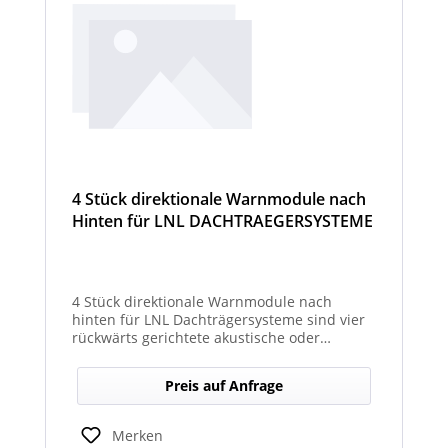
4 Stück direktionale Warnmodule nach
Hinten für LNL DACHTRAEGERSYSTEME
4 Stück direktionale Warnmodule nach
hinten für LNL Dachträgersysteme sind vier
rückwärts gerichtete akustische oder
optische Module, die am Dachträgersystem
montiert werden, um gezielte Warnsignale
Preis auf Anfrage
nach hinten auszugeben. Sie verbessern die
Sicht‑ und Hörbarkeit von Warnhinweisen im
Heckbereich und erhöhen so die Sicherheit
Merken
bei Rückwärts‑ oder Einsatzfahrten.