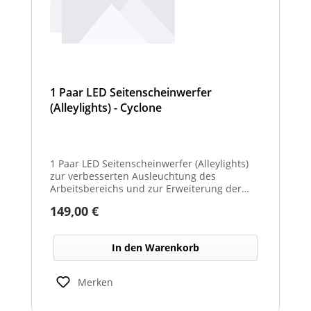
1 Paar LED Seitenscheinwerfer
(Alleylights) - Cyclone
1 Paar LED Seitenscheinwerfer (Alleylights)
zur verbesserten Ausleuchtung des
Arbeitsbereichs und zur Erweiterung der
Warnwirkung des Cyclone Warnbalkens.
Regulärer Preis:
149,00 €
In den Warenkorb
Merken