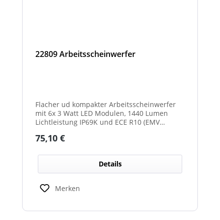
22809 Arbeitsscheinwerfer
Flacher ud kompakter Arbeitsscheinwerfer
mit 6x 3 Watt LED Modulen, 1440 Lumen
Lichtleistung IP69K und ECE R10 (EMV
geprüft) Zulassung. Zusätzlich verfügt der
Regulärer Preis:
75,10 €
Scheinwerfer auch über eine ECE R23
Zulassung und ist somit als
Rückfahrscheinwerfer im Geltungsbereich
Details
der StVO zugelassen.
Merken