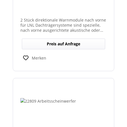
2 Stück direktionale Warnmodule nach vorne
für LNL Dachträgersysteme sind spezielle,
nach vorne ausgerichtete akustische oder
optische Warnmodule, die am Dachträger
montiert werden, um in Fahrtrichtung
Preis auf Anfrage
gezielte Warnsignale auszugeben. Sie
erhöhen die Sicht- und Hörbarkeit kritischer
Hinweise für Fahrer und Umfeld und sind
Merken
kompatibel mit den LNL-Trägersystemen zur
verbesserten Sicherheit bei Arbeits- oder
Einsatzfahrten.