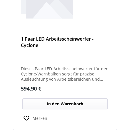
1 Paar LED Arbeitsscheinwerfer -
Cyclone
Dieses Paar LED-Arbeitsscheinwerfer für den
Cyclone-Warnbalken sorgt für präzise
Ausleuchtung von Arbeitsbereichen und
erhöht die Sichtbarkeit bei Dunkelheit oder
Regulärer Preis:
594,90 €
schlechten Lichtverhältnissen.
In den Warenkorb
Merken