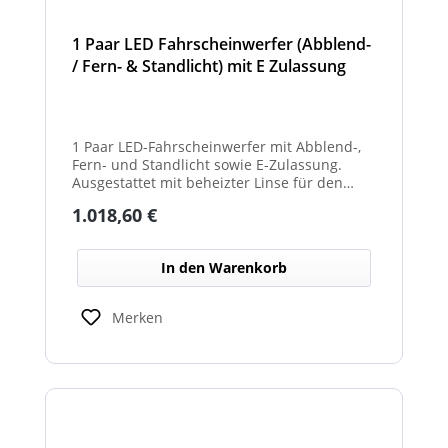
1 Paar LED Fahrscheinwerfer (Abblend-
/ Fern- & Standlicht) mit E Zulassung
und beheizter Linse für den
Winterdienst - Hurricane
1 Paar LED-Fahrscheinwerfer mit Abblend-,
Fern- und Standlicht sowie E-Zulassung.
Ausgestattet mit beheizter Linse für den
Einsatz im Winterdienst und bei schwierigen
Regulärer Preis:
1.018,60 €
Witterungsbedingungen. Ideal zur sicheren
Ausleuchtung von Straßen und
Arbeitsbereichen bei allen Fahrzeugtypen.
In den Warenkorb
Balkenbreiten mit Scheinwerfermodulen
können geringfügig von den angegebenen
Standardbreiten abweichen. Modelle mit nur
Merken
2 Scheinwerfermodulen, können wahlweise
auch ein weißes Mittelteil (beleuchtet oder
unbeleuchtet) haben. Die max. Anzahl der
Scheinwerfermodule pro Balken beträgt 4
Stück (Kombinationen unterschiedlicher
Scheinwerfer möglich)