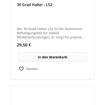
30 Grad Halter - L52
Der 30-Grad-Halter L52 ist ein Aluminium-
Befestigungsteil für stabile
Winkelverbindungen. Er sorgt für präzise
30°-Ausrichtungen zwischen Bauteilen.
Regulärer Preis:
29,50 €
Durch das leichte, korrosionsbeständige
Material eignet er sich für vielseitige
Anwendungen.
In den Warenkorb
Merken