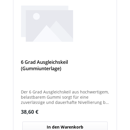
6 Grad Ausgleichskeil
(Gummiunterlage)
Der 6 Grad Ausgleichskeil aus hochwertigem,
belastbarem Gummi sorgt für eine
zuverlässige und dauerhafte Nivellierung bei
unterschiedlichsten Anwendungen. Mit
Regulärer Preis:
38,60 €
seinem festen Neigungswinkel von 6° gleicht
er Unebenheiten schnell und effektiv aus –
ideal für Maschinen, Möbel, Konstruktionen
In den Warenkorb
oder technische Installationen. Das robuste