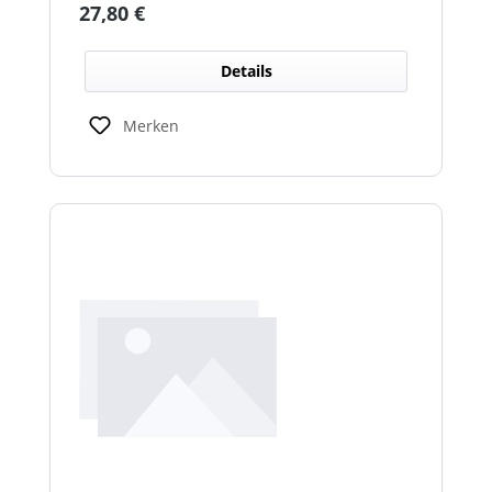
Regulärer Preis:
27,80 €
Details
Merken