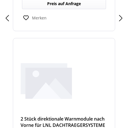
Dachträger, die in Richtung Heck gezielte
Preis auf Anfrage
Warnsignale abgeben. Sie verbessern die
Sicht- und Hörbarkeit von Warnhinweisen
für den rückwärtigen Bereich und erhöhen
Merken
so die Sicherheit bei Rangier- oder
Einsatzsituationen.
2 Stück direktionale Warnmodule nach
Vorne für LNL DACHTRAEGERSYSTEME