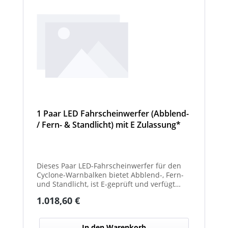
1 Paar LED Fahrscheinwerfer (Abblend-
/ Fern- & Standlicht) mit E Zulassung*
und beheizter Linse für den
Winterdienst - Cyclone
Dieses Paar LED-Fahrscheinwerfer für den
Cyclone-Warnbalken bietet Abblend-, Fern-
und Standlicht, ist E-geprüft und verfügt
über beheizte Linsen, ideal für sicheren
Regulärer Preis:
1.018,60 €
Einsatz im Winterdienst.
In den Warenkorb