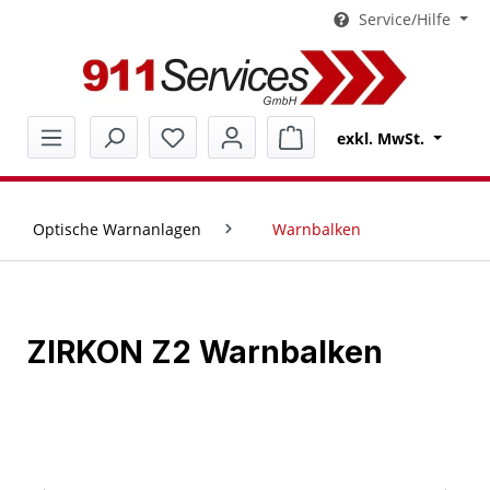
Service/Hilfe
alt springen
Warenkorb enthält 0 Pos
exkl. MwSt.
Optische Warnanlagen
Warnbalken
ZIRKON Z2 Warnbalken
Bildergalerie überspringen