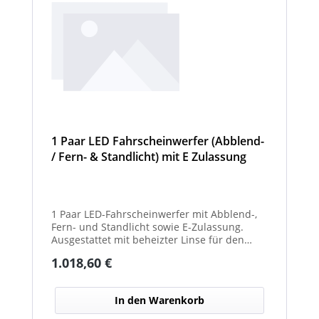
1 Paar LED Fahrscheinwerfer (Abblend-
/ Fern- & Standlicht) mit E Zulassung
und beheizter Linse für den
Winterdienst - Hurricane
1 Paar LED-Fahrscheinwerfer mit Abblend-,
Fern- und Standlicht sowie E-Zulassung.
Ausgestattet mit beheizter Linse für den
Einsatz im Winterdienst und bei schwierigen
Regulärer Preis:
1.018,60 €
Witterungsbedingungen. Ideal zur sicheren
Ausleuchtung von Straßen und
Arbeitsbereichen bei allen Fahrzeugtypen.
In den Warenkorb
Balkenbreiten mit Scheinwerfermodulen
können geringfügig von den angegebenen