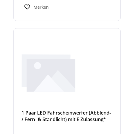
Standardbreiten abweichen. Modelle mit nur
Merken
2 Scheinwerfermodulen, können wahlweise
auch ein weißes Mittelteil (beleuchtet oder
unbeleuchtet) haben. Die max. Anzahl der
Scheinwerfermodule pro Balken beträgt 4
Stück (Kombinationen unterschiedlicher
Scheinwerfer möglich)
1 Paar LED Fahrscheinwerfer (Abblend-
/ Fern- & Standlicht) mit E Zulassung*
und beheizter Linse für den
Winterdienst - Cyclone