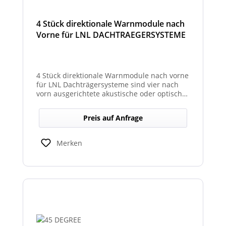
4 Stück direktionale Warnmodule nach
Vorne für LNL DACHTRAEGERSYSTEME
4 Stück direktionale Warnmodule nach vorne
für LNL Dachträgersysteme sind vier nach
vorn ausgerichtete akustische oder optische
Module, die an einem LNL-Dachträgersystem
befestigt werden, um in Fahrtrichtung
Preis auf Anfrage
gezielte Warnsignale abzugeben. Sie
erhöhen die Sicht- und Hörbarkeit von
Warnhinweisen für Fahrer und Umfeld und
Merken
verbessern so die Sicherheit bei Einsatz-
oder Arbeitsfahrten.