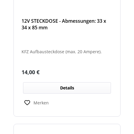
12V STECKDOSE - Abmessungen: 33 x
34 x 85 mm
KFZ Aufbausteckdose (max. 20 Ampere).
Regulärer Preis:
14,00 €
Details
Merken