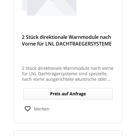
2 Stück direktionale Warnmodule nach
Vorne für LNL DACHTRAEGERSYSTEME
2 Stück direktionale Warnmodule nach vorne
für LNL Dachträgersysteme sind spezielle,
nach vorne ausgerichtete akustische oder
optische Warnmodule, die am Dachträger
montiert werden, um in Fahrtrichtung
Preis auf Anfrage
gezielte Warnsignale auszugeben. Sie
erhöhen die Sicht- und Hörbarkeit kritischer
Hinweise für Fahrer und Umfeld und sind
Merken
kompatibel mit den LNL-Trägersystemen zur
verbesserten Sicherheit bei Arbeits- oder
Einsatzfahrten.