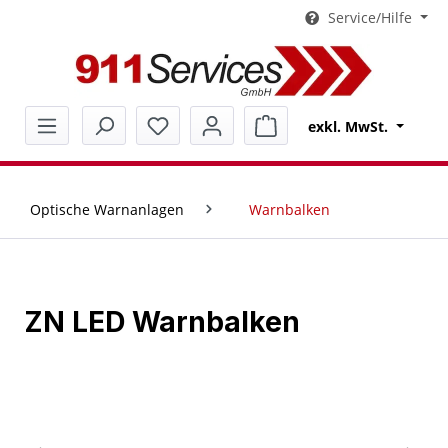
Service/Hilfe
alt springen
Warenkorb enthält 0 Pos
exkl. MwSt.
Optische Warnanlagen
Warnbalken
ZN LED Warnbalken
Bildergalerie überspringen