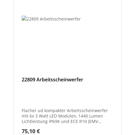
22809 Arbeitsscheinwerfer
Flacher ud kompakter Arbeitsscheinwerfer
mit 6x 3 Watt LED Modulen, 1440 Lumen
Lichtleistung IP69K und ECE R10 (EMV
geprüft) Zulassung. Zusätzlich verfügt der
Regulärer Preis:
75,10 €
Scheinwerfer auch über eine ECE R23