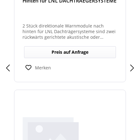
Hinten für LNL DACHTRAEGERSYSTEME
2 Stück direktionale Warnmodule nach
hinten für LNL Dachträgersysteme sind zwei
rückwärts gerichtete akustische oder
optische Module zur Montage am LNL-
Dachträger, die in Richtung Heck gezielte
Preis auf Anfrage
Warnsignale abgeben. Sie verbessern die
Sicht- und Hörbarkeit von Warnhinweisen
für den rückwärtigen Bereich und erhöhen
Merken
so die Sicherheit bei Rangier- oder
Einsatzsituationen.