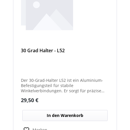
30 Grad Halter - L52
Der 30-Grad-Halter L52 ist ein Aluminium-
Befestigungsteil für stabile
Winkelverbindungen. Er sorgt für präzise
30°-Ausrichtungen zwischen Bauteilen.
Regulärer Preis:
29,50 €
Durch das leichte, korrosionsbeständige
Material eignet er sich für vielseitige
Anwendungen.
In den Warenkorb
Merken