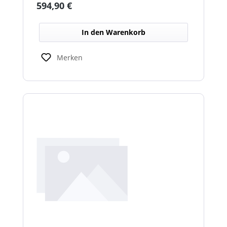
Regulärer Preis:
594,90 €
schlechten Lichtverhältnissen.
In den Warenkorb
Merken