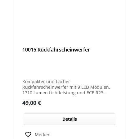
10015 Rückfahrscheinwerfer
Kompakter und flacher
Rückfahrscheinwerfer mit 9 LED Modulen,
1710 Lumen Lichtleistung und ECE R23
Zulassung als Rückfahrscheinwerfer.
Regulärer Preis:
49,00 €
Details
Merken