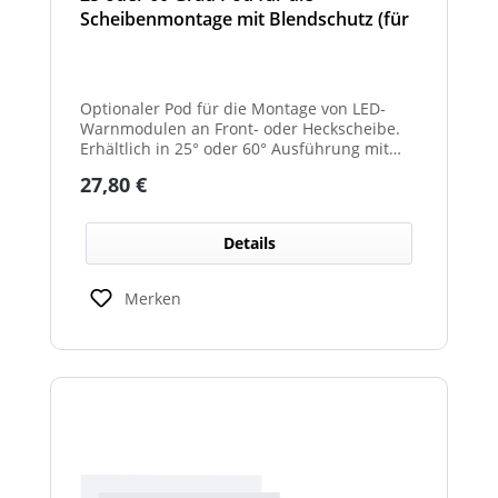
Scheibenmontage mit Blendschutz (für
Front- und Heckscheibe)
Optionaler Pod für die Montage von LED-
Warnmodulen an Front- oder Heckscheibe.
Erhältlich in 25° oder 60° Ausführung mit
integriertem Blendschutz.
Regulärer Preis:
27,80 €
Details
Merken