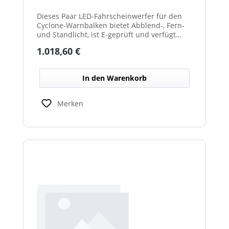
Dieses Paar LED-Fahrscheinwerfer für den
Cyclone-Warnbalken bietet Abblend-, Fern-
und Standlicht, ist E-geprüft und verfügt
über beheizte Linsen, ideal für sicheren
Regulärer Preis:
1.018,60 €
Einsatz im Winterdienst.
In den Warenkorb
Merken